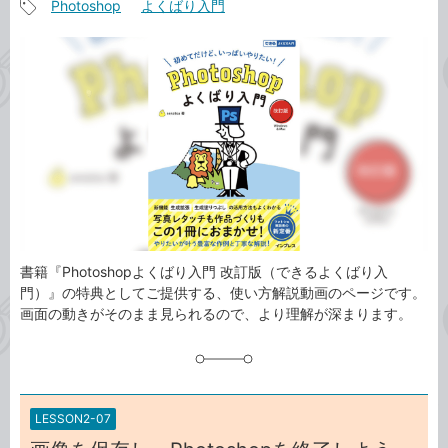
Photoshop
よくばり入門
事
記
カ
事
テ
タ
ゴ
グ
リ
書籍『Photoshopよくばり入門 改訂版（できるよくばり入
門）』の特典としてご提供する、使い方解説動画のページです。
画面の動きがそのまま見られるので、より理解が深まります。
LESSON2-07