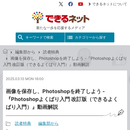
できるネットについて
X（旧
Facebook
YouTube
Twitter）
新たな一歩を応援するメディア
キーワードで検索
カテゴリーから探す
編集部から
読者特典
で
画像を保存し、Photoshopを終了しよう -『Photoshopよくばり
き
入門 改訂版（できるよくばり入門）』動画解説
る
ネ
2025.03.10 MON 16:00
ッ
ト
画像を保存し、Photoshopを終了しよう -
『Photoshopよくばり入門 改訂版（できるよく
ばり入門）』動画解説
読者特典
編集部から
記