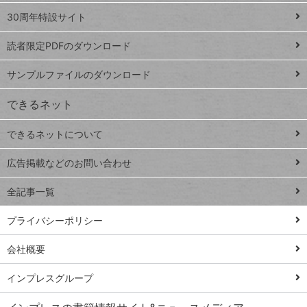
ト
スプレ
ッ
30周年特設サイト
ッドシ
プ
読者限定PDFのダウンロード
ート
ペ
iPhone
ー
サンプルファイルのダウンロード
VLOOKUP
ジ
できるネット
連載
できるネットについて
Excel Q&A
close
閉じ
トイアンナ流仕
広告掲載などのお問い合わせ
る
事術
全記事一覧
PowerAutomate
ではじめる業務
プライバシーポリシー
の完全自動化
会社概要
AI議事録作成術
Windows 11
インプレスグループ
Q&A