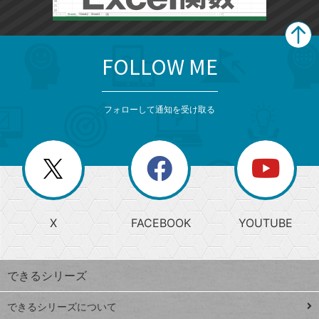
FOLLOW ME
search
format_list_bulleted
検
カ
検
カ
索
テ
メ
ゴ
索
テ
ニ
リ
フォローして通知を受け取る
ゴ
ュ
ー
ー
一
リ
を
覧
閉
を
ー
じ
閉
か
る
じ
る
search
ら
急
X
FACEBOOK
YOUTUBE
探
上
検
昇
索
す
ワ
できるシリーズ
ー
ド
できるシリーズについて
Google