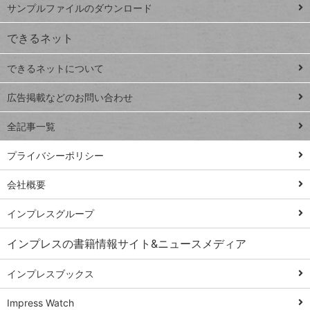
ー
サンプルファイルのダウンロード
VLOOKUP
ジ
できるネット
連載
できるネットについて
Excel Q&A
close
閉じ
トイアンナ流仕
広告掲載などのお問い合わせ
る
事術
全記事一覧
PowerAutomate
ではじめる業務
プライバシーポリシー
の完全自動化
会社概要
AI議事録作成術
Windows 11
インプレスグループ
Q&A
インプレスの書籍情報サイト&ニュースメディア
Teams踏み込み
活用術
インプレスブックス
Excel講師の仕事
Impress Watch
術