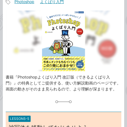
Photoshop
よくばり入門
事
記
カ
事
テ
タ
ゴ
グ
リ
書籍『Photoshopよくばり入門 改訂版（できるよくばり入
門）』の特典としてご提供する、使い方解説動画のページです。
画面の動きがそのまま見られるので、より理解が深まります。
LESSON5-5