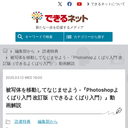
できるネットについて
X（旧
Facebook
YouTube
Twitter）
新たな一歩を応援するメディア
キーワードで検索
カテゴリーから探す
編集部から
読者特典
で
被写体を移動してなじませよう -『Photoshopよくばり入門 改
き
訂版（できるよくばり入門）』動画解説
る
ネ
2025.03.12 WED 16:00
ッ
ト
被写体を移動してなじませよう -『Photoshopよ
くばり入門 改訂版（できるよくばり入門）』動
画解説
読者特典
編集部から
記