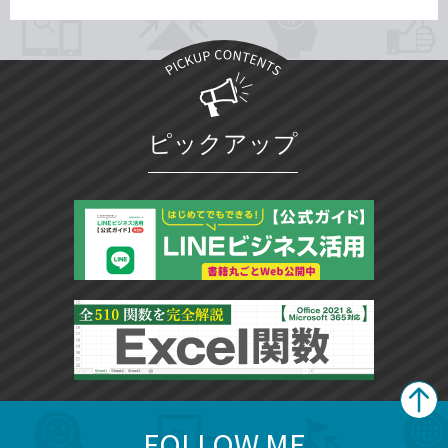
ピックアップ
FOLLOW ME
search
format_list_bulleted