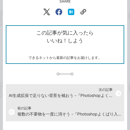
SHARE
記事をシェアする
リ
X（旧
Facebook
は
ン
Twitter）
で
て
ク
で
シ
な
を
シ
ェ
ブ
この記事が気に入ったら
コ
ェ
ア
ッ
いいね！しよう
ピ
ア
ク
ー
マ
ー
ク
できるネットから最新の記事をお届けします。
に
追
加
次の記事
arrow_forward
AI生成拡張で足りない背景を補おう -『Photoshopよくばり入門 改訂版（できるよくばり入門）』動画解説
前の記事
arrow_back
複数の不要物を一度に消そう -『Photoshopよくばり入門 改訂版（できるよくばり入門）』動画解説