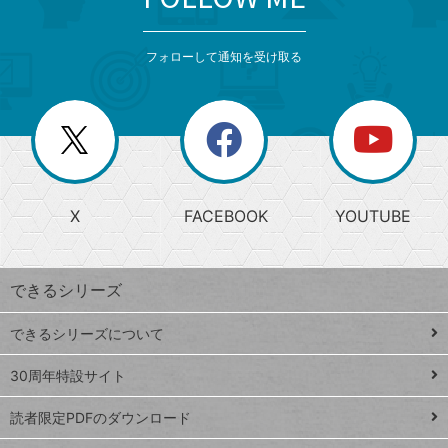
検
カ
検
カ
索
テ
メ
ゴ
索
テ
ニ
リ
フォローして通知を受け取る
ゴ
ュ
ー
ー
一
リ
を
覧
閉
を
ー
じ
閉
か
る
じ
る
search
ら
急
X
FACEBOOK
YOUTUBE
探
上
検
昇
索
す
ワ
できるシリーズ
ー
ド
できるシリーズについて
Google
ト
スプレ
ッ
30周年特設サイト
ッドシ
プ
読者限定PDFのダウンロード
ート
ペ
iPhone