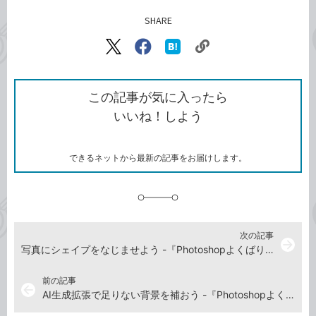
SHARE
記事をシェアする
リ
X（旧
Facebook
は
ン
Twitter）
で
て
ク
で
シ
な
を
シ
ェ
ブ
この記事が気に入ったら
コ
ェ
ア
ッ
いいね！しよう
ピ
ア
ク
ー
マ
ー
ク
できるネットから最新の記事をお届けします。
に
追
加
次の記事
arrow_forward
写真にシェイプをなじませよう -『Photoshopよくばり入門 改訂版（できるよくばり入門）』動画解説
前の記事
arrow_back
AI生成拡張で足りない背景を補おう -『Photoshopよくばり入門 改訂版（できるよくばり入門）』動画解説