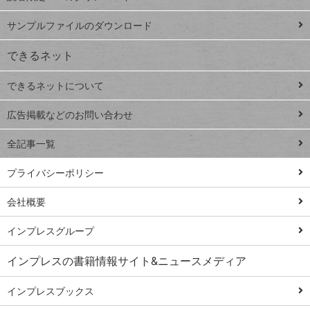
ペ
iPhone
ー
サンプルファイルのダウンロード
VLOOKUP
ジ
できるネット
連載
できるネットについて
Excel Q&A
close
閉じ
トイアンナ流仕
広告掲載などのお問い合わせ
る
事術
全記事一覧
PowerAutomate
ではじめる業務
プライバシーポリシー
の完全自動化
会社概要
AI議事録作成術
Windows 11
インプレスグループ
Q&A
インプレスの書籍情報サイト&ニュースメディア
Teams踏み込み
活用術
インプレスブックス
Excel講師の仕事