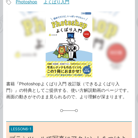
Photoshop
よくばり入門
事
記
カ
事
テ
タ
ゴ
グ
リ
書籍『Photoshopよくばり入門 改訂版（できるよくばり入
門）』の特典としてご提供する、使い方解説動画のページです。
画面の動きがそのまま見られるので、より理解が深まります。
LESSON6-1