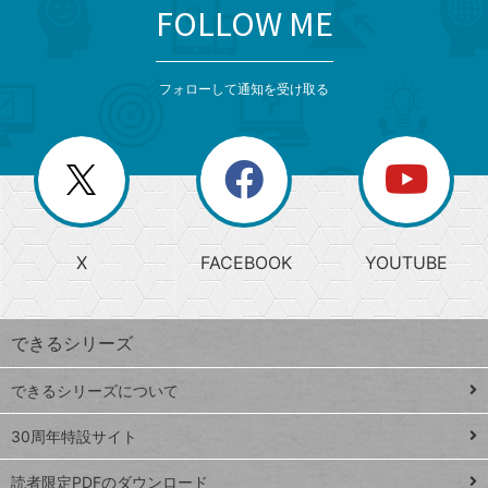
FOLLOW ME
search
format_list_bulleted
検
カ
検
カ
索
テ
メ
ゴ
索
テ
ニ
リ
フォローして通知を受け取る
ゴ
ュ
ー
ー
一
リ
を
覧
閉
を
ー
じ
閉
か
る
じ
る
search
ら
急
X
FACEBOOK
YOUTUBE
探
上
検
昇
索
す
ワ
できるシリーズ
ー
ド
できるシリーズについて
Google
ト
スプレ
ッ
30周年特設サイト
ッドシ
プ
読者限定PDFのダウンロード
ート