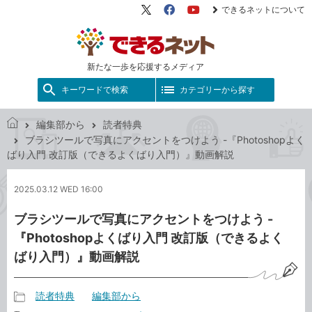
できるネットについて
X（旧
Facebook
YouTube
Twitter）
新たな一歩を応援するメディア
キーワードで検索
カテゴリーから探す
編集部から
読者特典
で
ブラシツールで写真にアクセントをつけよう -『Photoshopよく
き
ばり入門 改訂版（できるよくばり入門）』動画解説
る
ネ
2025.03.12 WED 16:00
ッ
ト
ブラシツールで写真にアクセントをつけよう -
『Photoshopよくばり入門 改訂版（できるよく
ばり入門）』動画解説
読者特典
編集部から
記