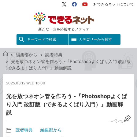
できるネットについて
X（旧
Facebook
YouTube
Twitter）
新たな一歩を応援するメディア
キーワードで検索
カテゴリーから探す
編集部から
読者特典
で
光を放つネオン管を作ろう -『Photoshopよくばり入門 改訂版
き
（できるよくばり入門）』動画解説
る
ネ
2025.03.12 WED 16:00
ッ
ト
光を放つネオン管を作ろう -『Photoshopよくば
り入門 改訂版（できるよくばり入門）』動画解
説
読者特典
編集部から
記