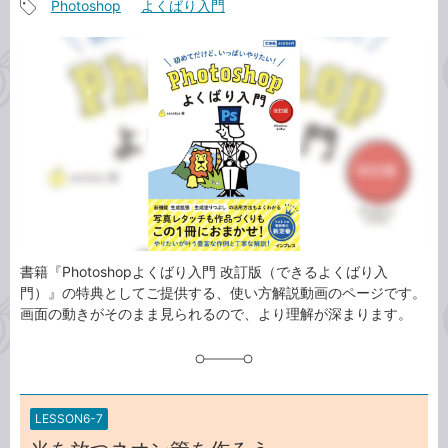
Photoshop
よくばり入門
事
記
カ
事
テ
タ
ゴ
グ
リ
書籍『Photoshopよくばり入門 改訂版（できるよくばり入
門）』の特典としてご提供する、使い方解説動画のページです。
画面の動きがそのまま見られるので、より理解が深まります。
LESSON6-7