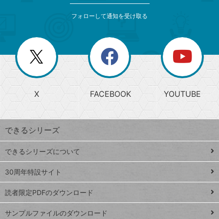
メ
ゴ
索
テ
ニ
リ
フォローして通知を受け取る
ゴ
ュ
ー
ー
一
リ
を
覧
閉
を
ー
じ
閉
か
る
じ
る
search
ら
急
X
FACEBOOK
YOUTUBE
探
上
検
昇
索
す
ワ
できるシリーズ
ー
ド
できるシリーズについて
Google
ト
スプレ
ッ
30周年特設サイト
ッドシ
プ
読者限定PDFのダウンロード
ート
ペ
iPhone
ー
サンプルファイルのダウンロード
VLOOKUP