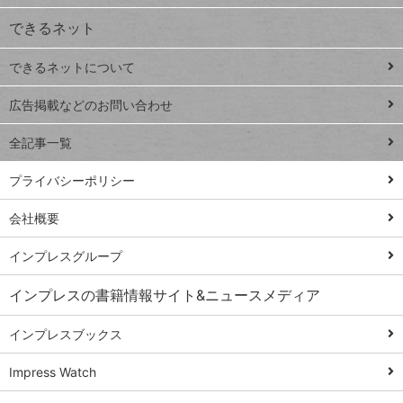
ジ
できるネット
連載
できるネットについて
Excel Q&A
close
閉じ
トイアンナ流仕
広告掲載などのお問い合わせ
る
事術
全記事一覧
PowerAutomate
ではじめる業務
プライバシーポリシー
の完全自動化
会社概要
AI議事録作成術
Windows 11
インプレスグループ
Q&A
インプレスの書籍情報サイト&ニュースメディア
Teams踏み込み
活用術
インプレスブックス
Excel講師の仕事
Impress Watch
術