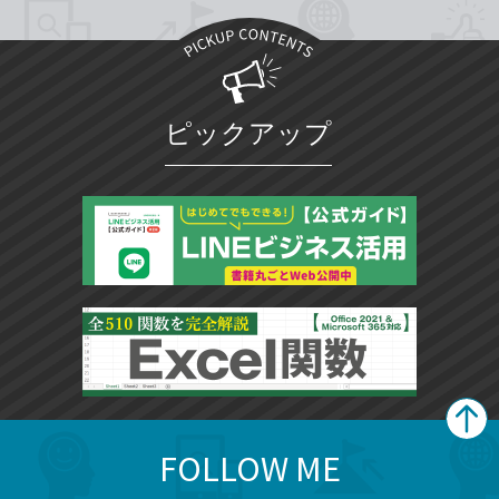
ピックアップ
FOLLOW ME
search
format_list_bulleted
検
カ
検
カ
索
テ