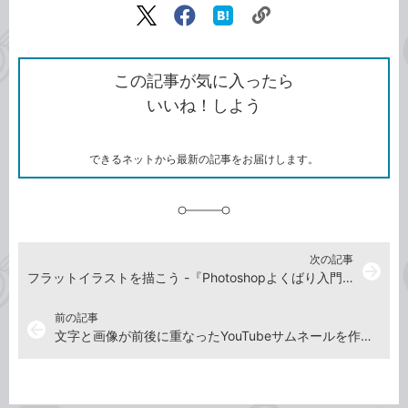
リ
X（旧
Facebook
は
ン
Twitter）
で
て
ク
で
シ
な
を
シ
ェ
ブ
この記事が気に入ったら
コ
ェ
ア
ッ
いいね！しよう
ピ
ア
ク
ー
マ
ー
ク
できるネットから最新の記事をお届けします。
に
追
加
次の記事
arrow_forward
フラットイラストを描こう -『Photoshopよくばり入門 改訂版（できるよくばり入門）』動画解説
前の記事
arrow_back
文字と画像が前後に重なったYouTubeサムネールを作ろう -『Photoshopよくばり入門 改訂版（できるよくばり入門）』動画解説