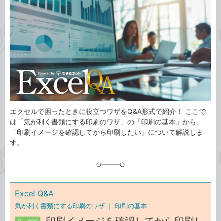
事
テ
タ
ゴ
グ
リ
エクセルで困ったときに役立つワザをQ&A形式で紹介！ ここで
は「気が利く書類にする印刷のワザ」の「印刷の基本」から、
「印刷イメージを確認してから印刷したい」について解説しま
す。
Excel Q&A
気が利く書類にする印刷のワザ ｜
印刷の基本