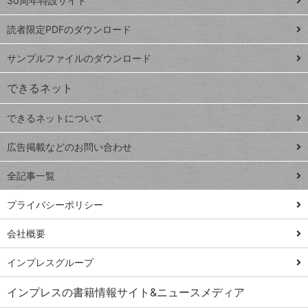
ッ
30周年特設サイト
ッドシ
プ
読者限定PDFのダウンロード
ート
ペ
iPhone
ー
サンプルファイルのダウンロード
VLOOKUP
ジ
できるネット
連載
できるネットについて
Excel Q&A
close
閉じ
トイアンナ流仕
広告掲載などのお問い合わせ
る
事術
全記事一覧
PowerAutomate
ではじめる業務
プライバシーポリシー
の完全自動化
会社概要
AI議事録作成術
Windows 11
インプレスグループ
Q&A
インプレスの書籍情報サイト&ニュースメディア
Teams踏み込み