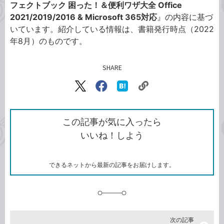
フェクトブック 困った！＆便利ワザ大全 Office
2021/2019/2016 & Microsoft 365対応
』の内容に基づ
いています。紹介している情報は、書籍発行時点（2022
年8月）のものです。
SHARE
記事をシェアする
リ
X（旧
Facebook
は
ン
Twitter）
で
て
ク
で
シ
な
を
シ
ェ
ブ
この記事が気に入ったら
コ
ェ
ア
ッ
いいね！しよう
ピ
ア
ク
ー
マ
ー
ク
できるネットから最新の記事をお届けします。
に
追
加
次の記事