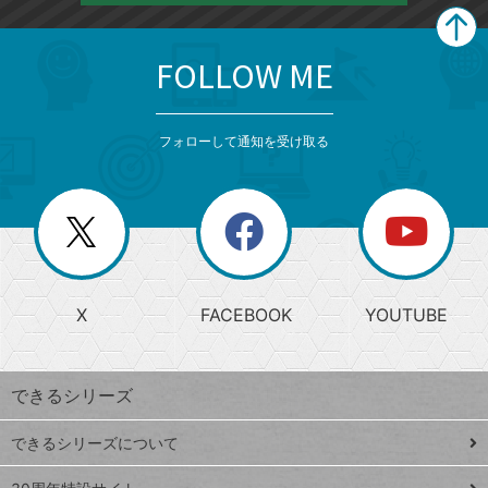
FOLLOW ME
search
format_list_bulleted
検
カ
検
カ
索
テ
メ
ゴ
索
テ
ニ
リ
フォローして通知を受け取る
ゴ
ュ
ー
ー
一
リ
を
覧
閉
を
ー
じ
閉
か
る
じ
る
search
ら
急
X
FACEBOOK
YOUTUBE
探
上
検
昇
索
す
ワ
できるシリーズ
ー
ド
できるシリーズについて
Google
ト
スプレ