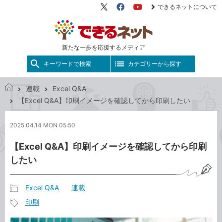
できるネットについて
X（旧
Facebook
YouTube
Twitter）
新たな一歩を応援するメディア
キーワードで検索
カテゴリーから探す
連載
Excel Q&A
で
【Excel Q&A】印刷イメージを確認してから印刷したい
き
る
2025.04.14 MON 05:50
ネ
ッ
【Excel Q&A】印刷イメージを確認してから印刷
ト
したい
Excel Q&A
連載
記
印刷
事
記
カ