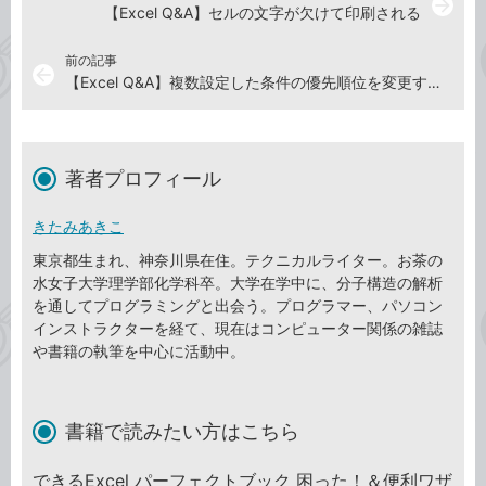
arrow_forward
【Excel Q&A】セルの文字が欠けて印刷される
前の記事
arrow_back
【Excel Q&A】複数設定した条件の優先順位を変更するには
著者プロフィール
きたみあきこ
東京都生まれ、神奈川県在住。テクニカルライター。お茶の
水女子大学理学部化学科卒。大学在学中に、分子構造の解析
を通してプログラミングと出会う。プログラマー、パソコン
インストラクターを経て、現在はコンピューター関係の雑誌
や書籍の執筆を中心に活動中。
書籍で読みたい方はこちら
できるExcel パーフェクトブック 困った！＆便利ワザ