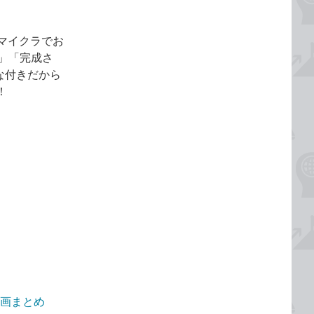
マイクラでお
.」「完成さ
な付きだから
！
動画まとめ