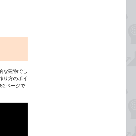
的な建物でし
作り方のポイ
162ページで