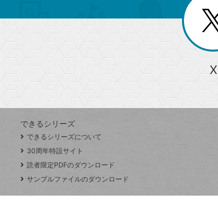
リ
閉
を
じ
閉
ー
る
じ
る
か
ら
急上昇ワード
X
探
Googleスプレッドシート
iPhone
VLOOKUP
す
できるシリーズ
close
できるシリーズについて
閉
ト
じ
ッ
30周年特設サイト
る
プ
読者限定PDFのダウンロード
ペ
サンプルファイルのダウンロード
ー
ジ