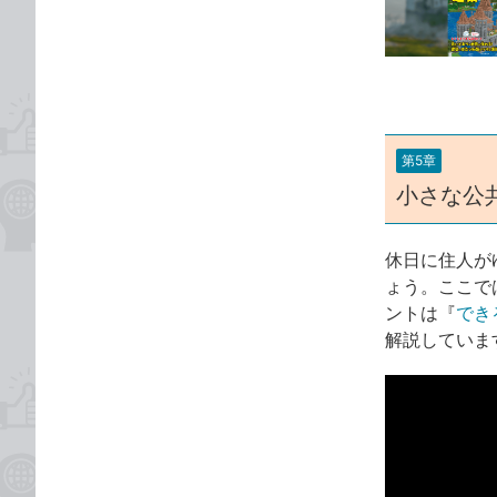
な
テ
ブ
ゴ
ッ
リ
ク
マ
ー
第5章
ク
小さな公
に
追
加
休日に住人が
ょう。ここで
ントは『
でき
解説していま