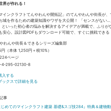
世界が作れる！
マインクラフトてんやわんや開拓記」のてんやわんや街長が、
お城を作るための建築知識やワザを大公開！ 「センスがない..
..」といった初心者の悩みを解決するアイデアが満載で、ふりが
も安心。設計図PDFもダウンロード可能で、すぐに挑戦できる
やわんや街長＆できるシリーズ編集部
5円（本体 1,250円＋税10%）
224ページ
-4-295-02130-8
購入する
ブックスで詳細を見る
記事
はじめてのマインクラフト建築 基礎&スゴ技284』特典＆建物