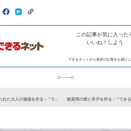
リ
X（旧
Facebook
は
ェアする
ン
witter）
で
て
ク
で
シ
な
を
シ
ェ
ブ
この記事が気に入った
コ
ェ
ア
ッ
ピ
ア
ク
いいね！しよう
ー
マ
ー
ク
できるネットから最新の記事をお届け
に
追
加
ツタで覆われた大人の酒場を作る -『できる はじめてのマインクラフト建築 基礎&スゴ技284』動画解説