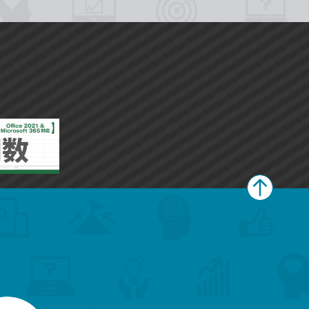
ペ
ー
ジ
上
部
へ