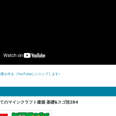
園を作る（YouTubeにジャンプします）
てのマインクラフト建築 基礎&スゴ技284