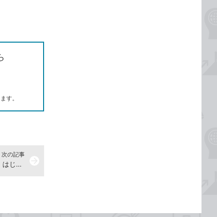
ら
します。
次の記事
arrow_forward
観賞用の畑と井戸を作る -『できる はじめてのマインクラフト建築 基礎&スゴ技284』動画解説