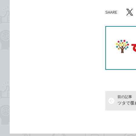
SHARE
記事をシ
T
前の記事
arrow_back