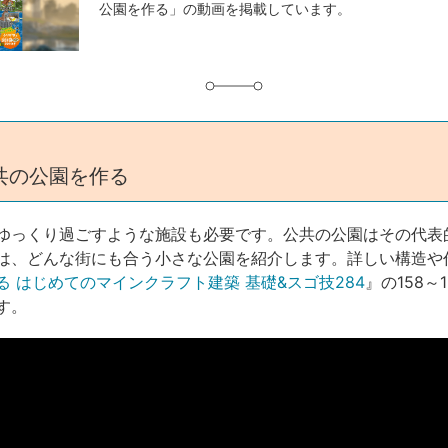
公園を作る」の動画を掲載しています。
グ
共の公園を作る
ゆっくり過ごすような施設も必要です。公共の公園はその代表
は、どんな街にも合う小さな公園を紹介します。詳しい構造や
る はじめてのマインクラフト建築 基礎&スゴ技284
』の158～
す。