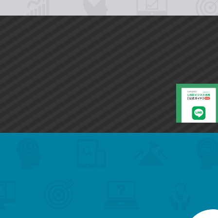
search
format_list_bulleted
検
カ
検
カ
索
テ
メ
ゴ
索
テ
ニ
リ
ュ
ー
ゴ
ー
一
を
覧