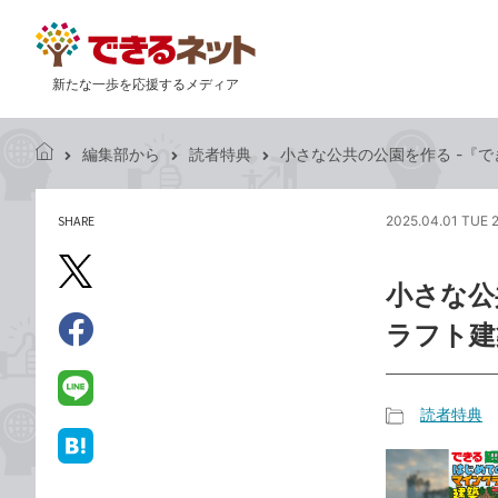
新たな一歩を応援するメディア
編集部から
読者特典
小さな公共の公園を作る -『で
で
き
る
SHARE
2025.04.01 TUE 
記
ネ
事
ッ
を
X（旧
ト
小さな公
シ
Twitter）
ェ
ラフト建
で
ア
Facebook
す
シ
で
る
ェ
シ
LINE
読者特典
ア
ェ
で
記
ア
送
は
事
る
て
カ