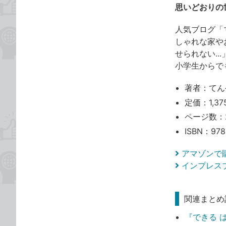
思いどおりの
人気ブログ「
しゃれな家や
せられない.
小学生からで
著者：てん
定価：1,37
ページ数：
ISBN：978
アマゾンで
インプレス
関連まとめ
『できる 