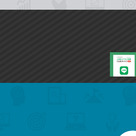
search
format_list_bulleted
検
カ
検
カ
索
テ
メ
ゴ
索
テ
ニ
リ
ュ
ー
ゴ
ー
一
を
覧