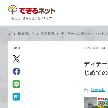
新たな一歩を応援するメディア
編集部から
読者特典
ディテールに凝った小さいトンネ
で
き
る
SHARE
2025.04.01 TUE 
記
ネ
事
ッ
を
X（旧
ト
ディテー
シ
Twitter）
ェ
じめての
で
ア
Facebook
す
シ
で
る
ェ
シ
LINE
読者特典
ア
ェ
で
記
ア
送
は
事
る
て
カ