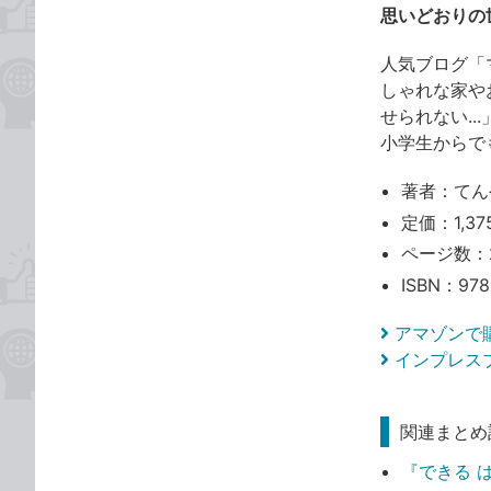
思いどおりの
人気ブログ「
しゃれな家や
せられない.
小学生からで
著者：てん
定価：1,37
ページ数：
ISBN：978
アマゾンで
インプレス
関連まとめ
『できる 