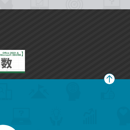
ペ
ー
ジ
上
部
へ