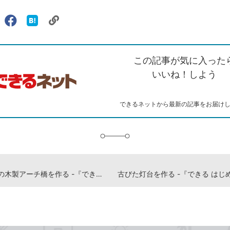
リ
X（旧
Facebook
は
ェアする
ン
witter）
で
て
ク
で
シ
な
を
シ
ェ
ブ
この記事が気に入った
コ
ェ
ア
ッ
ピ
ア
ク
いいね！しよう
ー
マ
ー
ク
できるネットから最新の記事をお届け
に
追
加
軽い印象の木製アーチ橋を作る -『できる はじめてのマインクラフト建築 基礎&スゴ技284』動画解説