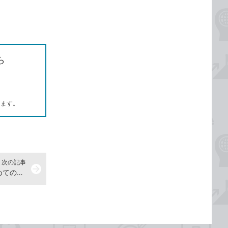
ら
します。
次の記事
arrow_forward
古びた灯台を作る -『できる はじめてのマインクラフト建築 基礎&スゴ技284』動画解説