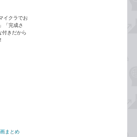
マイクラでお
.」「完成さ
な付きだから
！
動画まとめ