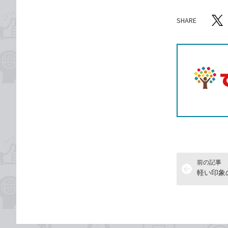
SHARE
記事をシ
T
前の記事
arrow_back