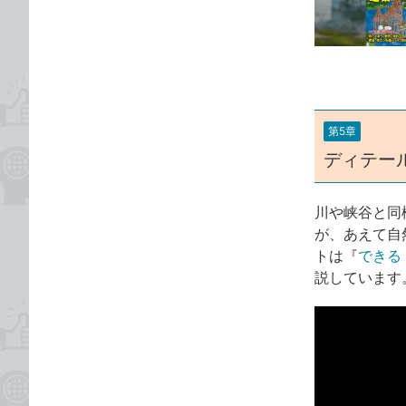
な
テ
ブ
ゴ
ッ
リ
ク
マ
ー
第5章
ク
ディテー
に
追
加
川や峡谷と同
が、あえて自
トは『
できる
説しています