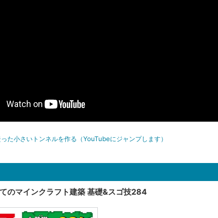
った小さいトンネルを作る（YouTubeにジャンプします）
てのマインクラフト建築 基礎&スゴ技284