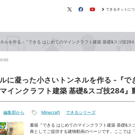
できるネットにつ
X（旧
Facebook
YouTube
Twitter）
ルを作る -『できる はじめてのマインクラフト建築 基礎&スゴ技28
20:00
ルに凝った小さいトンネルを作る -『で
マインクラフト建築 基礎&スゴ技284』
編集部から
Minecraft
できるシリーズ
記
事
書籍『できる はじめてのマインクラフト建築 基礎&スゴ
典としてご提供する建物動画のページです。ここでは
タ