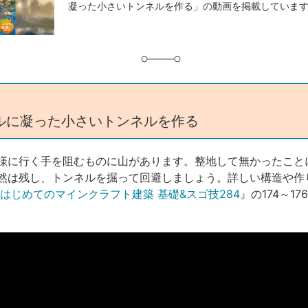
凝った小さいトンネルを作る」の動画を掲載していま
グ
ルに凝った小さいトンネルを作る
様に行く手を阻むものに山があります。整地して無かったこと
然は残し、トンネルを掘って回避しましょう。詳しい構造や作
 はじめてのマインクラフト建築 基礎&スゴ技284
』の174～1
。