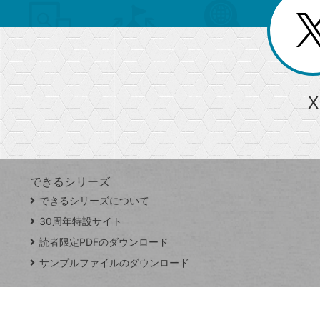
リ
閉
を
じ
閉
ー
る
じ
る
か
ら
急上昇ワード
X
探
Googleスプレッドシート
iPhone
VLOOKUP
す
できるシリーズ
close
できるシリーズについて
閉
ト
じ
ッ
30周年特設サイト
る
プ
読者限定PDFのダウンロード
ペ
サンプルファイルのダウンロード
ー
ジ