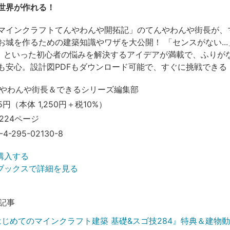
世界が作れる！
マインクラフトてんやわんや開拓記」のてんやわんや街長が、
お城を作るための建築知識やワザを大公開！ 「センスがない..
..」といった初心者の悩みを解決するアイデアが満載で、ふりが
も安心。設計図PDFもダウンロード可能で、すぐに挑戦できる
やわんや街長＆できるシリーズ編集部
5円（本体 1,250円＋税10%）
224ページ
-4-295-02130-8
購入する
ブックスで詳細を見る
記事
はじめてのマインクラフト建築 基礎&スゴ技284』特典＆建物