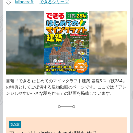
Minecraft
できるシリーズ
事
記
カ
事
テ
タ
ゴ
グ
リ
書籍『できる はじめてのマインクラフト建築 基礎&スゴ技284』
の特典としてご提供する建物動画のページです。ここでは「アレ
ンジしやすい小さな駅を作る」の動画を掲載しています。
第5章