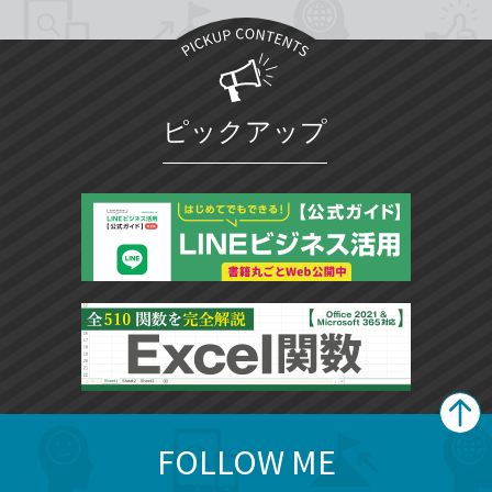
ピックアップ
FOLLOW ME
search
format_list_bulleted
検
カ
検
カ
索
テ