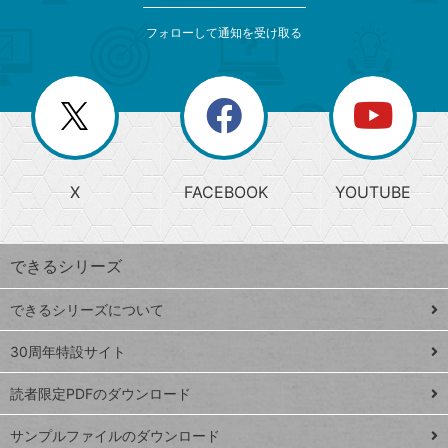
メ
ゴ
索
テ
ニ
リ
フォローして通知を受け取る
ゴ
ュ
ー
ー
一
リ
を
覧
閉
を
ー
じ
閉
か
る
じ
る
search
ら
急
X
FACEBOOK
YOUTUBE
探
上
検
昇
索
す
ワ
できるシリーズ
ー
ド
できるシリーズについて
Google
ト
スプレ
ッ
30周年特設サイト
ッドシ
プ
読者限定PDFのダウンロード
ート
ペ
iPhone
ー
サンプルファイルのダウンロード
VLOOKUP