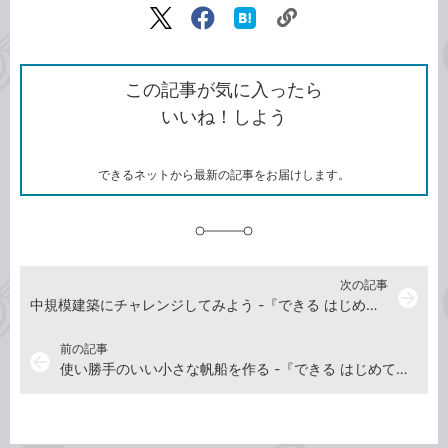
リ
X（旧
Facebook
は
ン
Twitter）
で
て
ク
で
シ
な
を
シ
ェ
ブ
この記事が気に入ったら
コ
ェ
ア
ッ
いいね！しよう
ピ
ア
ク
ー
マ
ー
ク
できるネットから最新の記事をお届けします。
に
追
加
次の記事
arrow_forward
中規模建築にチャレンジしてみよう -『できる はじめてのマインクラフト建築 基礎&スゴ技284』動画解説
前の記事
arrow_back
使い勝手のいい小さな帆船を作る -『できる はじめてのマインクラフト建築 基礎&スゴ技284』動画解説