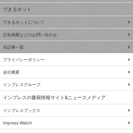
ジ
できるネット
連載
できるネットについて
Excel Q&A
close
閉じ
トイアンナ流仕
広告掲載などのお問い合わせ
る
事術
全記事一覧
PowerAutomate
ではじめる業務
プライバシーポリシー
の完全自動化
会社概要
AI議事録作成術
Windows 11
インプレスグループ
Q&A
インプレスの書籍情報サイト&ニュースメディア
Teams踏み込み
活用術
インプレスブックス
Excel講師の仕事
Impress Watch
術