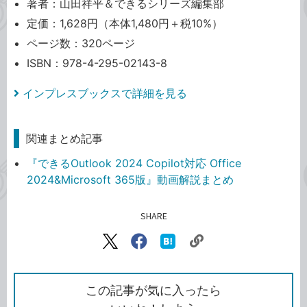
著者：山田祥平＆できるシリーズ編集部
定価：1,628円（本体1,480円＋税10%）
ページ数：320ページ
ISBN：978-4-295-02143-8
インプレスブックスで詳細を見る
関連まとめ記事
『できるOutlook 2024 Copilot対応 Office
2024&Microsoft 365版』動画解説まとめ
SHARE
記事をシェアする
リ
X（旧
Facebook
は
ン
Twitter）
で
て
ク
で
シ
な
を
シ
ェ
ブ
この記事が気に入ったら
コ
ェ
ア
ッ