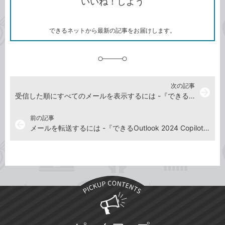
いいね！しよう
ピ
ア
ク
ー
マ
ー
ク
できるネットから最新の記事をお届けします。
に
追
加
次の記事
arrow_forward
受信した順にすべてのメールを表示するには -『できるOutlook 2024 Copilot対応 Office 2024&Microsoft 365版』動画解説
前の記事
arrow_back
メールを転送するには -『できるOutlook 2024 Copilot対応 Office 2024&Microsoft 365版』動画解説