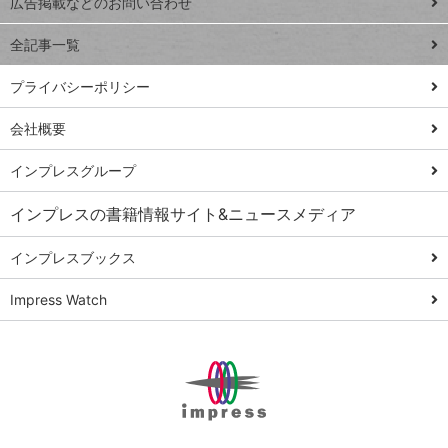
トイアンナ流仕
広告掲載などのお問い合わせ
る
事術
全記事一覧
PowerAutomate
ではじめる業務
プライバシーポリシー
の完全自動化
会社概要
AI議事録作成術
Windows 11
インプレスグループ
Q&A
インプレスの書籍情報サイト&ニュースメディア
Teams踏み込み
活用術
インプレスブックス
Excel講師の仕事
Impress Watch
術
エクセル時短
パワポ時短
Windows Tips
神保町ペロリ旅