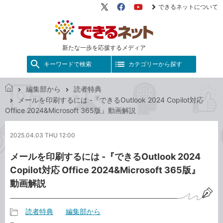
できるネットについて
X（旧
Facebook
YouTube
Twitter）
新たな一歩を応援するメディア
キーワードで検索
カテゴリーから探す
編集部から
読者特典
で
メールを印刷するには -『できるOutlook 2024 Copilot対応
き
Office 2024&Microsoft 365版』動画解説
る
ネ
2025.04.03 THU 12:00
ッ
ト
メールを印刷するには -『できるOutlook 2024
Copilot対応 Office 2024&Microsoft 365版』
動画解説
読者特典
編集部から
記