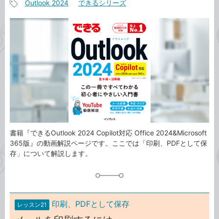
Outlook 2024
できるシリーズ
事
記
カ
事
テ
タ
ゴ
グ
リ
書籍『できるOutlook 2024 Copilot対応 Office 2024&Microsoft
365版』の動画解説ページです。ここでは「印刷、PDFとして保
存」について解説します。
印刷、PDFとして保存
レッスン21