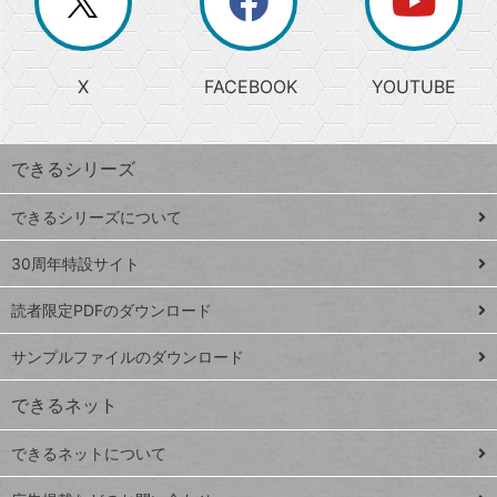
ー
じ
閉
か
る
じ
る
search
ら
急
X
FACEBOOK
YOUTUBE
探
上
検
昇
索
す
ワ
できるシリーズ
ー
ド
できるシリーズについて
Google
ト
スプレ
ッ
30周年特設サイト
ッドシ
プ
読者限定PDFのダウンロード
ート
ペ
iPhone
ー
サンプルファイルのダウンロード
VLOOKUP
ジ
できるネット
連載
できるネットについて
Excel Q&A
close
閉じ