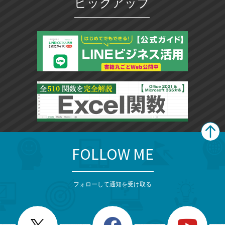
ピックアップ
FOLLOW ME
search
format_list_bulleted
検
カ
検
カ
索
テ
メ
ゴ
索
テ
ニ
リ
フォローして通知を受け取る
ゴ
ュ
ー
ー
一
リ
を
覧
閉
を