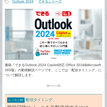
Outlook 2024
できるシリーズ
事
記
カ
事
テ
タ
ゴ
グ
リ
書籍『できるOutlook 2024 Copilot対応 Office 2024&Microsoft
365版』の動画解説ページです。ここでは「配信タイミング」に
ついて解説します。
配信タイミング
レッスン60