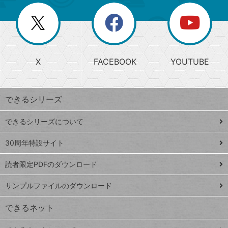
リ
を
覧
閉
を
ー
じ
閉
か
る
じ
る
search
ら
急
X
FACEBOOK
YOUTUBE
探
上
検
昇
索
す
ワ
できるシリーズ
ー
ド
できるシリーズについて
Google
ト
スプレ
ッ
30周年特設サイト
ッドシ
プ
読者限定PDFのダウンロード
ート
ペ
iPhone
ー
サンプルファイルのダウンロード
VLOOKUP
ジ
できるネット
連載