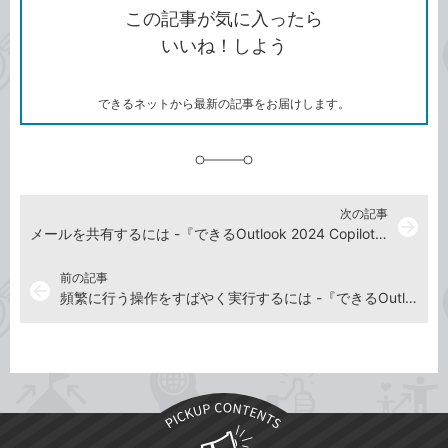
を
シ
ェ
ブ
この記事が気に入ったら
コ
ェ
ア
ッ
いいね！しよう
ピ
ア
ク
ー
マ
ー
ク
できるネットから最新の記事をお届けします。
に
追
加
次の記事
arrow_forward
メールを共有するには -『できるOutlook 2024 Copilot対応 Office 2024&Microsoft 365版』動画解説
前の記事
arrow_back
頻繁に行う操作をすばやく実行するには -『できるOutlook 2024 Copilot対応 Office 2024&Microsoft 365版』動画解説