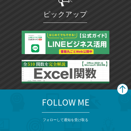
ピックアップ
FOLLOW ME
search
format_list_bulleted
検
カ
検
カ
索
テ
メ
ゴ
索
テ
ニ
リ
フォローして通知を受け取る
ゴ
ュ
ー
ー
一