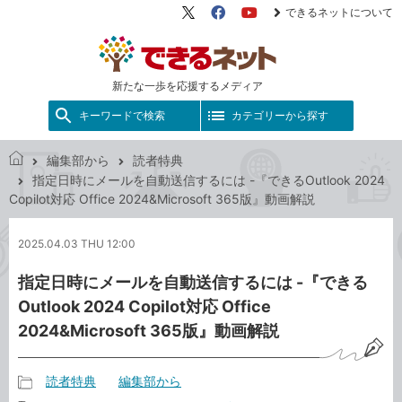
できるネットについて
X（旧
Facebook
YouTube
Twitter）
新たな一歩を応援するメディア
キーワードで検索
カテゴリーから探す
編集部から
読者特典
で
指定日時にメールを自動送信するには -『できるOutlook 2024
き
Copilot対応 Office 2024&Microsoft 365版』動画解説
る
ネ
2025.04.03 THU 12:00
ッ
ト
指定日時にメールを自動送信するには -『できる
Outlook 2024 Copilot対応 Office
2024&Microsoft 365版』動画解説
読者特典
編集部から
記