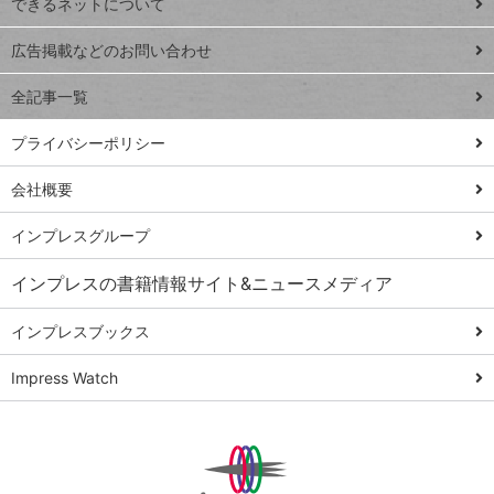
できるネットについて
Excel Q&A
close
閉じ
トイアンナ流仕
広告掲載などのお問い合わせ
る
事術
全記事一覧
PowerAutomate
ではじめる業務
プライバシーポリシー
の完全自動化
会社概要
AI議事録作成術
Windows 11
インプレスグループ
Q&A
インプレスの書籍情報サイト&ニュースメディア
Teams踏み込み
活用術
インプレスブックス
Excel講師の仕事
Impress Watch
術
エクセル時短
パワポ時短
Windows Tips