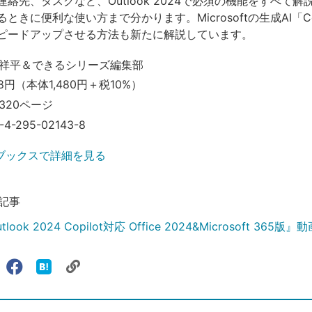
絡先、タスクなど、Outlook 2024で必須の機能をすべて解
ときに便利な使い方まで分かります。Microsoftの生成AI「Cop
ピードアップさせる方法も新たに解説しています。
祥平＆できるシリーズ編集部
28円（本体1,480円＋税10%）
320ページ
-4-295-02143-8
ブックスで詳細を見る
記事
ook 2024 Copilot対応 Office 2024&Microsoft 365
リ
X（旧
Facebook
は
ェアする
ン
witter）
で
て
ク
で
シ
な
を
シ
ェ
ブ