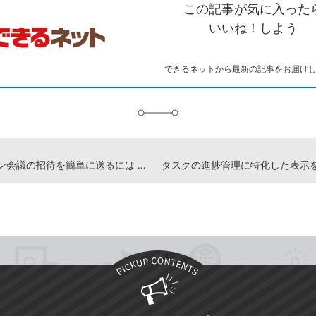
この記事が気に入った
コ
ェ
ア
ッ
ピ
ア
ク
いいね！しよう
ー
マ
ー
ク
できるネットから最新の記事をお届け
に
追
加
オンライン会議の招待を簡単に送るには -『できるOutlook 2024 Copilot対応 Office 2024&Microsoft 365版』動画解説