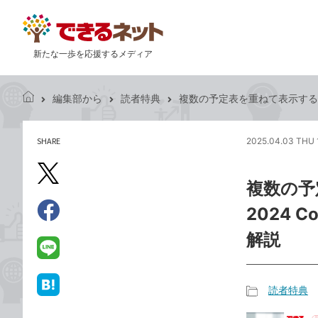
新たな一歩を応援するメディア
編集部から
読者特典
複数の予定表を重ねて表示するには -『で
で
き
る
SHARE
2025.04.03 THU 
記
ネ
事
ッ
を
X（旧
ト
複数の予
シ
Twitter）
ェ
2024 Co
で
ア
Facebook
す
シ
で
解説
る
ェ
シ
LINE
ア
ェ
で
ア
送
読者特典
は
記
る
て