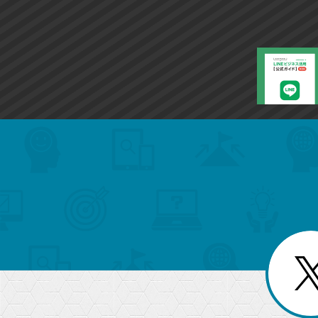
search
format_list_bulleted
検
カ
検
カ
索
テ
メ
ゴ
索
テ
ニ
リ
ュ
ー
ゴ
ー
一
を
覧
リ
閉
を
じ
閉
ー
る
じ
る
か