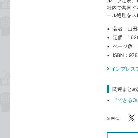
ル、予定表、連
社内で共同する
ール処理をス
著者：山田
定価：1,6
ページ数：
ISBN：978
インプレス
関連まとめ
『できるOutl
SHARE
記事をシ
T