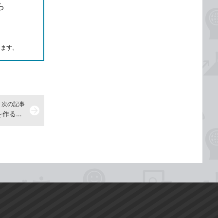
ら
します。
次の記事
arrow_forward
タスクの進捗管理に特化した表示を作るには -『できるOutlook 2024 Copilot対応 Office 2024&Microsoft 365版』動画解説