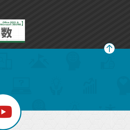
ペ
ー
ジ
上
部
へ