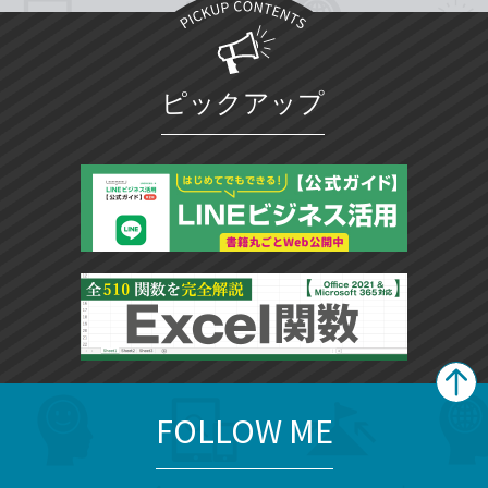
ピックアップ
FOLLOW ME
search
format_list_bulleted
検
カ
検
カ
索
テ
メ
ゴ
索
テ