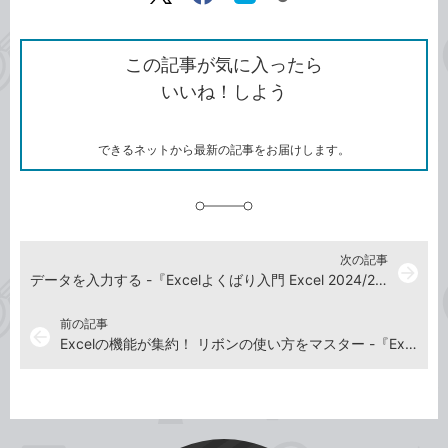
リ
X（旧
Facebook
は
ン
Twitter）
で
て
ク
で
シ
な
を
シ
ェ
ブ
この記事が気に入ったら
コ
ェ
ア
ッ
いいね！しよう
ピ
ア
ク
ー
マ
ー
ク
できるネットから最新の記事をお届けします。
に
追
加
次の記事
arrow_forward
データを入力する -『Excelよくばり入門 Excel 2024/2021 & Microsoft 365 対応』動画解説
前の記事
arrow_back
Excelの機能が集約！ リボンの使い方をマスター -『Excelよくばり入門 Excel 2024/2021 & Microsoft 365 対応』動画解説