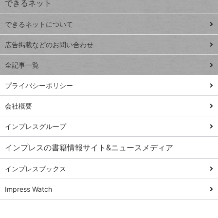
できるネット
連載
できるネットについて
Excel Q&A
close
閉じ
トイアンナ流仕
広告掲載などのお問い合わせ
る
事術
全記事一覧
PowerAutomate
ではじめる業務
プライバシーポリシー
の完全自動化
会社概要
AI議事録作成術
Windows 11
インプレスグループ
Q&A
インプレスの書籍情報サイト&ニュースメディア
Teams踏み込み
活用術
インプレスブックス
Excel講師の仕事
Impress Watch
術
エクセル時短