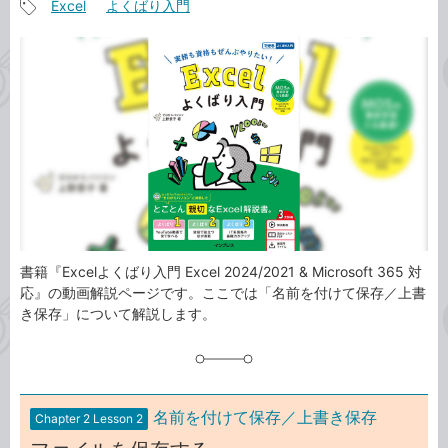
Excel
よくばり入門
事
記
カ
事
テ
タ
ゴ
グ
リ
書籍『Excelよくばり入門 Excel 2024/2021 & Microsoft 365 対
応』の動画解説ページです。ここでは「名前を付けて保存／上書
き保存」について解説します。
名前を付けて保存／上書き保存
Chapter 2 Lesson 2