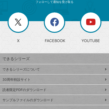
ニ
リ
フォローして通知を受け取る
ゴ
ュ
ー
ー
一
リ
を
覧
閉
を
ー
じ
閉
か
る
じ
る
search
ら
急
X
FACEBOOK
YOUTUBE
探
上
検
昇
索
す
ワ
できるシリーズ
ー
ド
できるシリーズについて
Google
ト
スプレ
ッ
30周年特設サイト
ッドシ
プ
読者限定PDFのダウンロード
ート
ペ
iPhone
ー
サンプルファイルのダウンロード
VLOOKUP
ジ