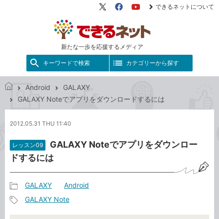
できるネットについて
X（旧
Facebook
YouTube
Twitter）
新たな一歩を応援するメディア
キーワードで検索
カテゴリーから探す
Android
GALAXY
で
GALAXY Noteでアプリをダウンロードするには
き
る
2012.05.31 THU 11:40
ネ
ッ
GALAXY Noteでアプリをダウンロー
レッスン09
ト
ドするには
GALAXY
Android
記
GALAXY Note
事
記
カ