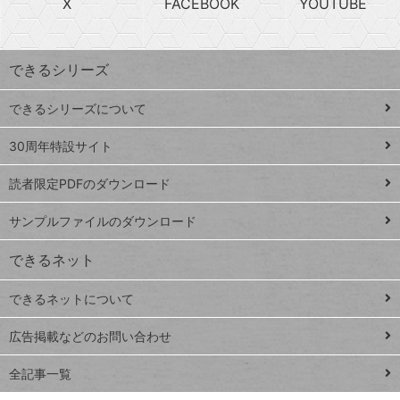
X
FACEBOOK
YOUTUBE
探
上
検
昇
索
す
ワ
できるシリーズ
ー
ド
できるシリーズについて
Google
ト
スプレ
ッ
30周年特設サイト
ッドシ
プ
読者限定PDFのダウンロード
ート
ペ
iPhone
ー
サンプルファイルのダウンロード
VLOOKUP
ジ
できるネット
連載
できるネットについて
Excel Q&A
close
閉じ
トイアンナ流仕
広告掲載などのお問い合わせ
る
事術
全記事一覧
PowerAutomate