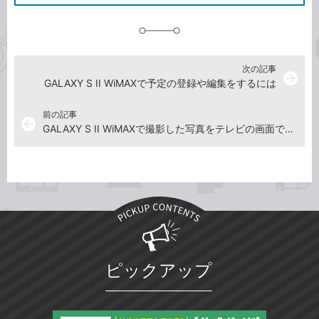
追
加
次の記事
arrow_forward
GALAXY S II WiMAXで予定の登録や編集をするには
前の記事
arrow_back
GALAXY S II WiMAXで撮影した写真をテレビの画面で見るには
ピックアップ