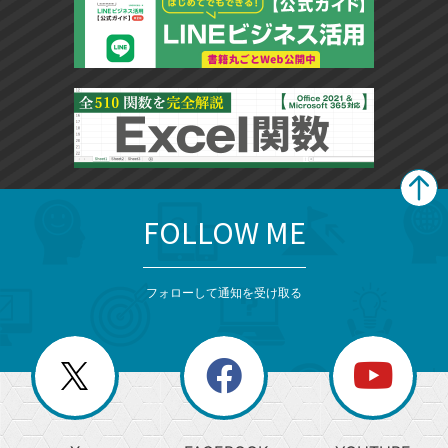
FOLLOW ME
search
format_list_bulleted
検
カ
検
カ
索
テ
メ
ゴ
索
テ
ニ
リ
フォローして通知を受け取る
ゴ
ュ
ー
ー
一
リ
を
覧
閉
を
ー
じ
閉
か
る
じ
る
search
ら
急