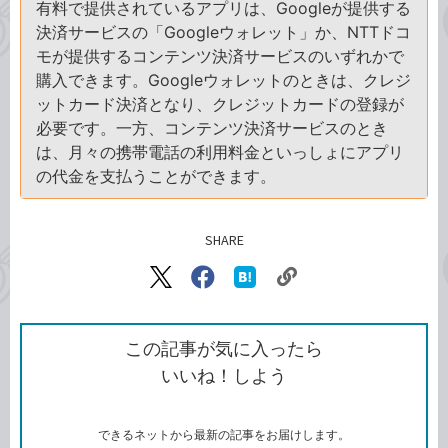
有料で提供されているアプリは、Googleが提供する
決済サービスの「Googleウォレット」か、NTTドコ
モが提供するコンテンツ決済サービスのいずれかで
購入できます。Googleウォレットのときは、クレジ
ットカード決済となり、クレジットカードの登録が
必要です。一方、コンテンツ決済サービスのとき
は、月々の携帯電話の利用料金といっしょにアプリ
の代金を支払うことができます。
SHARE
記事をシェアする
リ
X（旧
Facebook
は
ン
Twitter）
で
て
ク
で
シ
な
を
シ
ェ
ブ
この記事が気に入ったら
コ
ェ
ア
ッ
いいね！しよう
ピ
ア
ク
ー
マ
ー
ク
できるネットから最新の記事をお届けします。
に