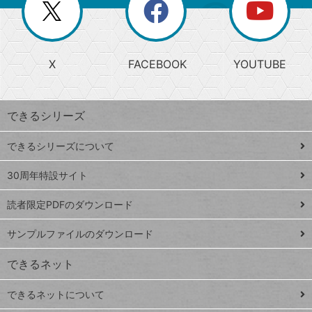
閉
を
ー
じ
閉
か
る
じ
る
search
ら
急
X
FACEBOOK
YOUTUBE
探
上
検
昇
索
す
ワ
できるシリーズ
ー
ド
できるシリーズについて
Google
ト
スプレ
ッ
30周年特設サイト
ッドシ
プ
読者限定PDFのダウンロード
ート
ペ
iPhone
ー
サンプルファイルのダウンロード
VLOOKUP
ジ
できるネット
連載
できるネットについて
Excel Q&A
close