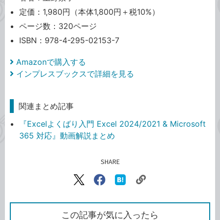
定価：1,980円（本体1,800円＋税10%）
ページ数：320ページ
ISBN：978-4-295-02153-7
Amazonで購入する
インプレスブックスで詳細を見る
関連まとめ記事
『Excelよくばり入門 Excel 2024/2021 & Microsoft
365 対応』動画解説まとめ
SHARE
記事をシェアする
リ
X（旧
Facebook
は
ン
Twitter）
で
て
ク
で
シ
な
を
シ
ェ
ブ
この記事が気に入ったら
コ
ェ
ア
ッ