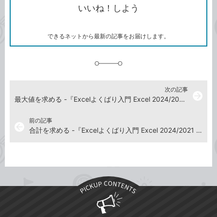
いいね！しよう
ピ
ア
ク
ー
マ
ー
ク
できるネットから最新の記事をお届けします。
に
追
加
次の記事
arrow_forward
最大値を求める -『Excelよくばり入門 Excel 2024/2021 & Microsoft 365 対応』動画解説
前の記事
arrow_back
合計を求める -『Excelよくばり入門 Excel 2024/2021 & Microsoft 365 対応』動画解説