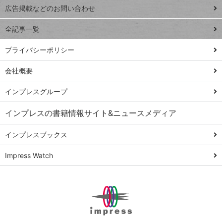
閉じ
トイアンナ流仕
広告掲載などのお問い合わせ
る
事術
全記事一覧
PowerAutomate
ではじめる業務
プライバシーポリシー
の完全自動化
会社概要
AI議事録作成術
Windows 11
インプレスグループ
Q&A
インプレスの書籍情報サイト&ニュースメディア
Teams踏み込み
活用術
インプレスブックス
Excel講師の仕事
Impress Watch
術
エクセル時短
パワポ時短
Windows Tips