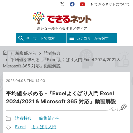
できるネットについて
X（旧
Facebook
YouTube
Twitter）
新たな一歩を応援するメディア
キーワードで検索
カテゴリーから探す
編集部から
読者特典
で
平均値を求める -『Excelよくばり入門 Excel 2024/2021 &
き
Microsoft 365 対応』動画解説
る
ネ
2025.04.03 THU 14:00
ッ
ト
平均値を求める -『Excelよくばり入門 Excel
2024/2021 & Microsoft 365 対応』動画解説
読者特典
編集部から
記
Excel
よくばり入門
事
記