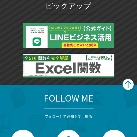
ピックアップ
FOLLOW ME
search
format_list_bulleted
検
カ
検
カ
索
テ
メ
ゴ
索
テ
ニ
リ
フォローして通知を受け取る
ゴ
ュ
ー
ー
一
リ
を
覧