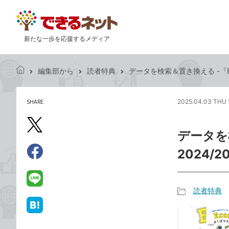
新たな一歩を応援するメディア
編集部から
読者特典
データを検索＆置き換える -『Excel
で
き
る
SHARE
2025.04.03 THU 
記
ネ
事
ッ
を
X（旧
ト
データを検
シ
Twitter）
ェ
2024/2
で
ア
Facebook
す
シ
で
る
ェ
シ
LINE
読者特典
ア
ェ
で
記
ア
送
は
事
る
て
カ