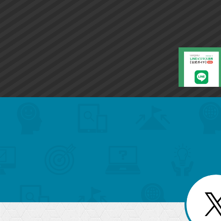
search
format_list_bulleted
検
カ
検
カ
索
テ
メ
ゴ
索
テ
ニ
リ
ュ
ー
ゴ
ー
一
を
覧
リ
閉
を
じ
閉
ー
る
じ
る