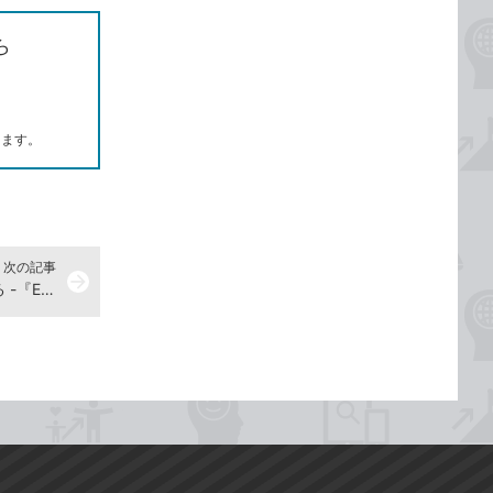
ら
します。
次の記事
arrow_forward
条件に一致したデータに色を付ける -『Excelよくばり入門 Excel 2024/2021 & Microsoft 365 対応』動画解説