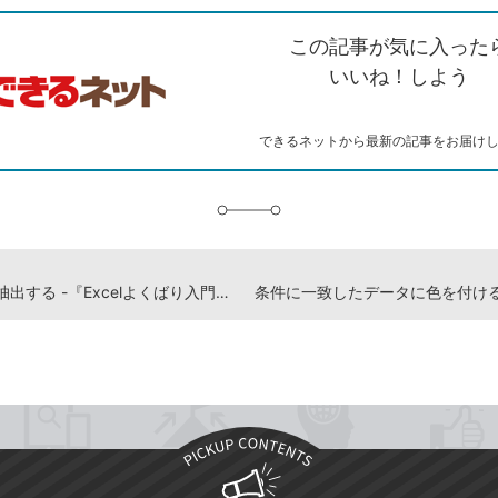
ク
で
シ
な
を
シ
ェ
ブ
この記事が気に入った
コ
ェ
ア
ッ
ピ
ア
ク
いいね！しよう
ー
マ
ー
ク
できるネットから最新の記事をお届け
に
追
加
データを抽出する -『Excelよくばり入門 Excel 2024/2021 & Microsoft 365 対応』動画解説