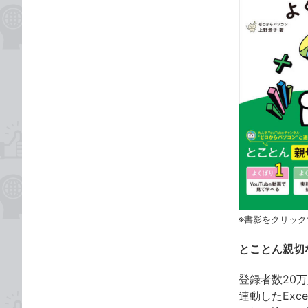
※書影をクリック
とことん親切な
登録者数20
連動したExc