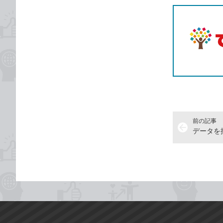
前の記事
arrow_back