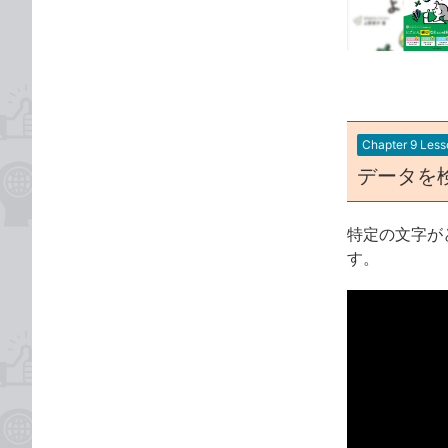
な
テ
ブ
ゴ
ッ
リ
ク
マ
ー
Chapter 9 Less
ク
データを
に
追
加
特定の文字が
す。