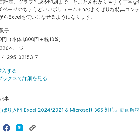
集計表、グラフ作成や印刷まで、とことんわかりやすく丁寧な
20ページのちょうどいいボリューム＋αのよくばりな特典コン
がらExcelを使いこなせるようになります。
景子
80円（本体1,800円＋税10%）
320ページ
-4-295-02153-7
で購入する
ブックスで詳細を見る
記事
くばり入門 Excel 2024/2021 & Microsoft 365 対応』動画
リ
X（旧
Facebook
は
ェアする
ン
witter）
で
て