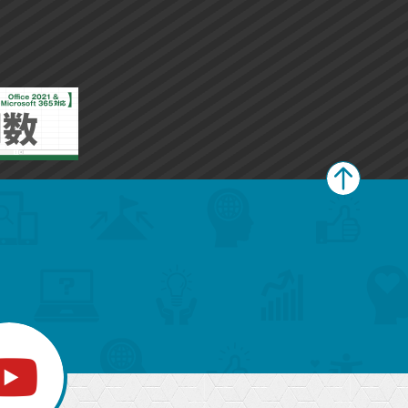
ペ
ー
ジ
上
部
へ