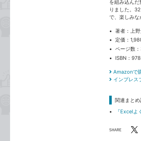
を組み込んだ
りました。3
で、楽しみな
著者：上野
定価：1,9
ページ数：
ISBN：978
Amazon
インプレス
関連まとめ
『Excelよ
SHARE
記事をシ
T