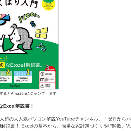
するとAmazonにジャンプします
Excel解説書！
万人超の大人気パソコン解説YouTubeチャンネル、「ゼロから
el解説書！ Excelの基本から、簡単な家計簿づくりやIF関数、VL