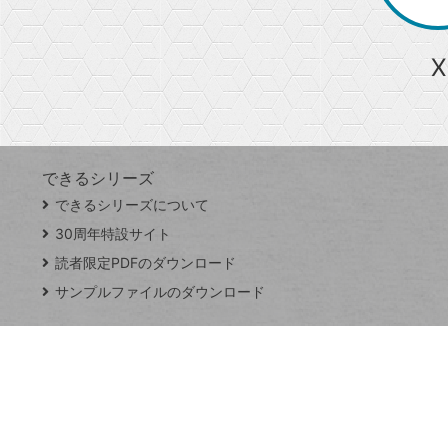
か
ら
急上昇ワード
X
探
Googleスプレッドシート
iPhone
VLOOKUP
す
できるシリーズ
close
できるシリーズについて
閉
ト
じ
ッ
30周年特設サイト
る
プ
読者限定PDFのダウンロード
ペ
サンプルファイルのダウンロード
ー
ジ
連載
Excel Q&A