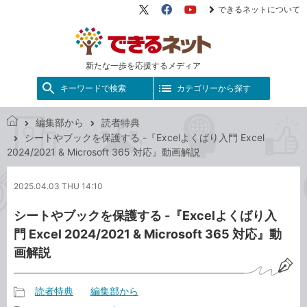
できるネットについて
X（旧
Facebook
YouTube
Twitter）
新たな一歩を応援するメディア
キーワードで検索
カテゴリーから探す
編集部から
読者特典
で
シートやブックを保護する -『Excelよくばり入門 Excel
き
2024/2021 & Microsoft 365 対応』動画解説
る
ネ
2025.04.03 THU 14:10
ッ
ト
シートやブックを保護する -『Excelよくばり入
門 Excel 2024/2021 & Microsoft 365 対応』動
画解説
読者特典
編集部から
記