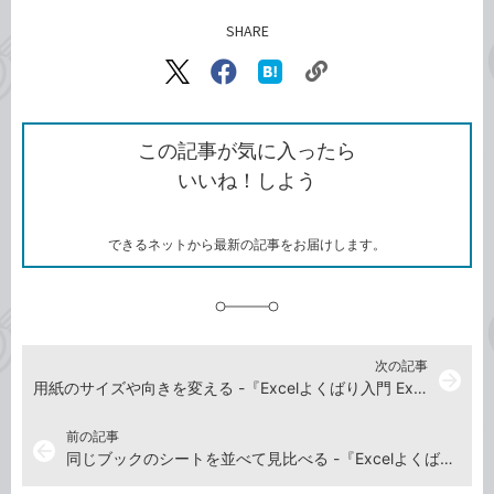
SHARE
記事をシェアする
リ
X（旧
Facebook
は
ン
Twitter）
で
て
ク
で
シ
な
を
シ
ェ
ブ
この記事が気に入ったら
コ
ェ
ア
ッ
いいね！しよう
ピ
ア
ク
ー
マ
ー
ク
できるネットから最新の記事をお届けします。
に
追
加
次の記事
arrow_forward
用紙のサイズや向きを変える -『Excelよくばり入門 Excel 2024/2021 & Microsoft 365 対応』動画解説
前の記事
arrow_back
同じブックのシートを並べて見比べる -『Excelよくばり入門 Excel 2024/2021 & Microsoft 365 対応』動画解説