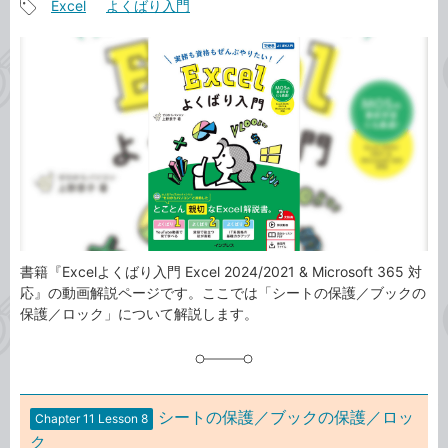
Excel
よくばり入門
事
記
カ
事
テ
タ
ゴ
グ
リ
書籍『Excelよくばり入門 Excel 2024/2021 & Microsoft 365 対
応』の動画解説ページです。ここでは「シートの保護／ブックの
保護／ロック」について解説します。
シートの保護／ブックの保護／ロッ
Chapter 11 Lesson 8
ク