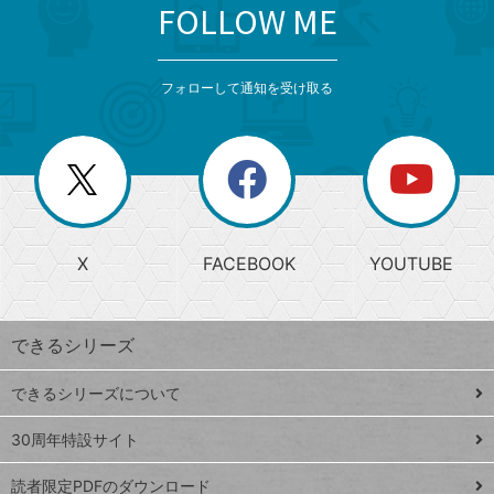
FOLLOW ME
search
format_list_bulleted
検
カ
検
カ
索
テ
メ
ゴ
索
テ
ニ
リ
フォローして通知を受け取る
ゴ
ュ
ー
ー
一
リ
を
覧
閉
を
ー
じ
閉
か
る
じ
る
search
ら
急
X
FACEBOOK
YOUTUBE
探
上
検
昇
索
す
ワ
できるシリーズ
ー
ド
できるシリーズについて
Google
ト
スプレ
ッ
30周年特設サイト
ッドシ
プ
読者限定PDFのダウンロード
ート