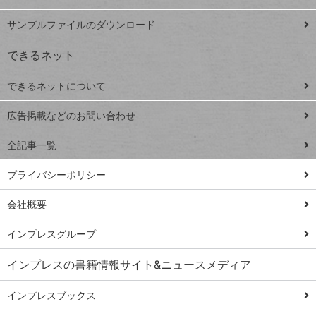
ペ
iPhone
ー
サンプルファイルのダウンロード
VLOOKUP
ジ
できるネット
連載
できるネットについて
Excel Q&A
close
閉じ
トイアンナ流仕
広告掲載などのお問い合わせ
る
事術
全記事一覧
PowerAutomate
ではじめる業務
プライバシーポリシー
の完全自動化
会社概要
AI議事録作成術
Windows 11
インプレスグループ
Q&A
インプレスの書籍情報サイト&ニュースメディア
Teams踏み込み
活用術
インプレスブックス
Excel講師の仕事