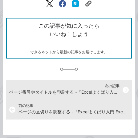
リ
X（旧
Facebook
は
ン
Twitter）
で
て
ク
で
シ
な
を
シ
ェ
ブ
この記事が気に入ったら
コ
ェ
ア
ッ
いいね！しよう
ピ
ア
ク
ー
マ
ー
ク
できるネットから最新の記事をお届けします。
に
追
加
次の記事
arrow_forward
ページ番号やタイトルを印刷する -『Excelよくばり入門 Excel 2024/2021 & Microsoft 365 対応』動画解説
前の記事
arrow_back
ページの区切りを調整する -『Excelよくばり入門 Excel 2024/2021 & Microsoft 365 対応』動画解説