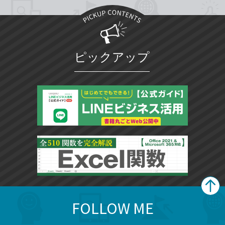
ピックアップ
FOLLOW ME
search
format_list_bulleted
検
カ
検
カ
索
テ