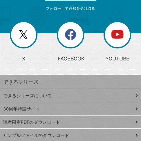
メ
ゴ
索
テ
ニ
リ
フォローして通知を受け取る
ゴ
ュ
ー
ー
一
リ
を
覧
閉
を
ー
じ
閉
か
る
じ
る
search
ら
急
X
FACEBOOK
YOUTUBE
探
上
検
昇
索
す
ワ
できるシリーズ
ー
ド
できるシリーズについて
Google
ト
スプレ
ッ
30周年特設サイト
ッドシ
プ
読者限定PDFのダウンロード
ート
ペ
iPhone
ー
サンプルファイルのダウンロード
VLOOKUP
ジ