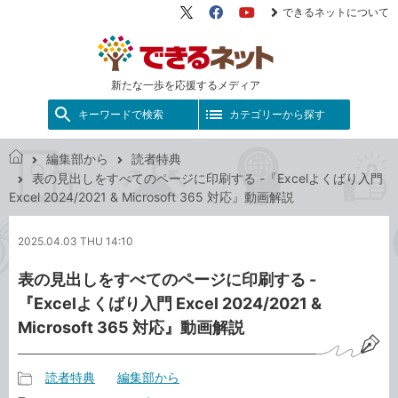
できるネットについて
X（旧
Facebook
YouTube
Twitter）
新たな一歩を応援するメディア
キーワードで検索
カテゴリーから探す
編集部から
読者特典
で
表の見出しをすべてのページに印刷する -『Excelよくばり入門
き
Excel 2024/2021 & Microsoft 365 対応』動画解説
る
ネ
2025.04.03 THU 14:10
ッ
ト
表の見出しをすべてのページに印刷する -
『Excelよくばり入門 Excel 2024/2021 &
Microsoft 365 対応』動画解説
読者特典
編集部から
記