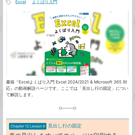
Excel
よくばり入門
事
記
カ
事
テ
タ
ゴ
グ
リ
書籍『Excelよくばり入門 Excel 2024/2021 & Microsoft 365 対
応』の動画解説ページです。ここでは「見出し行の固定」につい
て解説します。
見出し行の固定
Chapter 12 Lesson 6