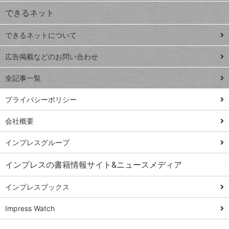
できるネット
連載
できるネットについて
Excel Q&A
close
閉じ
トイアンナ流仕
広告掲載などのお問い合わせ
る
事術
全記事一覧
PowerAutomate
ではじめる業務
プライバシーポリシー
の完全自動化
会社概要
AI議事録作成術
Windows 11
インプレスグループ
Q&A
インプレスの書籍情報サイト&ニュースメディア
Teams踏み込み
活用術
インプレスブックス
Excel講師の仕事
Impress Watch
術
エクセル時短