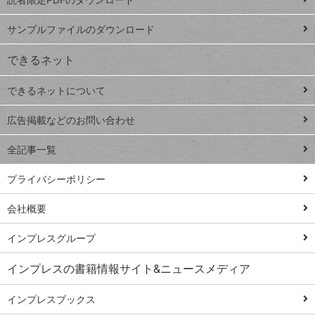
ート
ペ
iPhone
ー
サンプルファイルのダウンロード
VLOOKUP
ジ
できるネット
連載
できるネットについて
Excel Q&A
close
閉じ
トイアンナ流仕
広告掲載などのお問い合わせ
る
事術
全記事一覧
PowerAutomate
ではじめる業務
プライバシーポリシー
の完全自動化
会社概要
AI議事録作成術
Windows 11
インプレスグループ
Q&A
インプレスの書籍情報サイト&ニュースメディア
Teams踏み込み
活用術
インプレスブックス