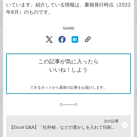
いています。紹介している情報は、書籍発行時点（2022
年8月）のものです。
SHARE
記事をシェアする
リ
X（旧
Facebook
は
ン
Twitter）
で
て
ク
で
シ
な
を
シ
ェ
ブ
この記事が気に入ったら
コ
ェ
ア
ッ
いいね！しよう
ピ
ア
ク
ー
マ
ー
ク
できるネットから最新の記事をお届けします。
に
追
加
次の記事
arrow_forward
【Excel Q&A】「社外秘」などの透かしを入れて印刷するには