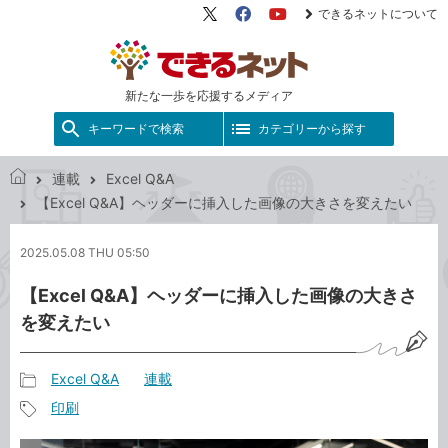
できるネットについて
X（旧
Facebook
YouTube
Twitter）
新たな一歩を応援するメディア
キーワードで検索
カテゴリーから探す
連載
Excel Q&A
で
【Excel Q&A】ヘッダーに挿入した画像の大きさを変えたい
き
る
2025.05.08 THU 05:50
ネ
ッ
【Excel Q&A】ヘッダーに挿入した画像の大きさ
ト
を変えたい
Excel Q&A
連載
記
印刷
事
記
カ