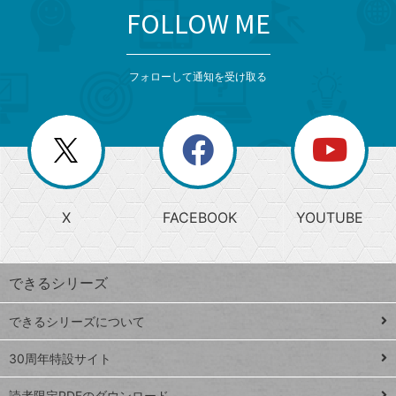
FOLLOW ME
search
format_list_bulleted
検
カ
検
カ
索
テ
メ
ゴ
索
テ
ニ
リ
フォローして通知を受け取る
ゴ
ュ
ー
ー
一
リ
を
覧
閉
を
ー
じ
閉
か
る
じ
る
search
ら
急
X
FACEBOOK
YOUTUBE
探
上
検
昇
索
す
ワ
できるシリーズ
ー
ド
できるシリーズについて
Google
ト
スプレ
ッ
30周年特設サイト
ッドシ
プ
読者限定PDFのダウンロード