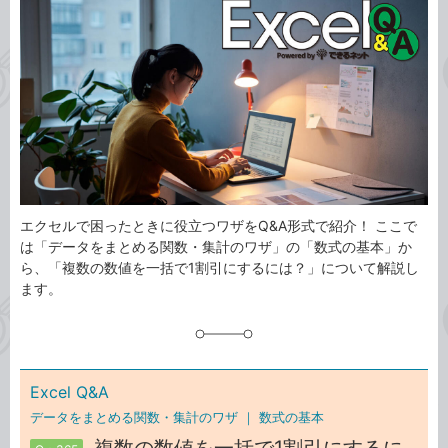
事
テ
タ
ゴ
グ
リ
エクセルで困ったときに役立つワザをQ&A形式で紹介！ ここで
は「データをまとめる関数・集計のワザ」の「数式の基本」か
ら、「複数の数値を一括で1割引にするには？」について解説し
ます。
Excel Q&A
データをまとめる関数・集計のワザ ｜
数式の基本