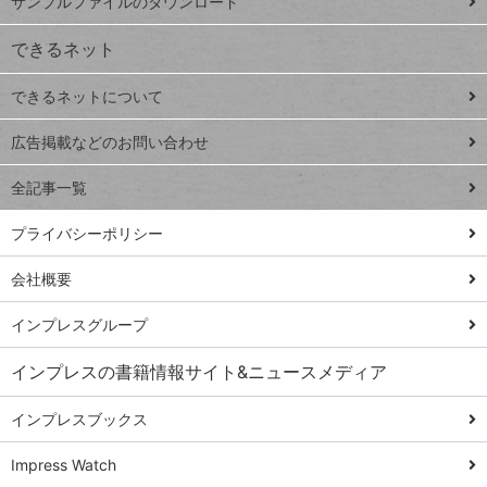
サンプルファイルのダウンロード
VLOOKUP
ジ
できるネット
連載
できるネットについて
Excel Q&A
close
閉じ
トイアンナ流仕
広告掲載などのお問い合わせ
る
事術
全記事一覧
PowerAutomate
ではじめる業務
プライバシーポリシー
の完全自動化
会社概要
AI議事録作成術
Windows 11
インプレスグループ
Q&A
インプレスの書籍情報サイト&ニュースメディア
Teams踏み込み
活用術
インプレスブックス
Excel講師の仕事
Impress Watch
術