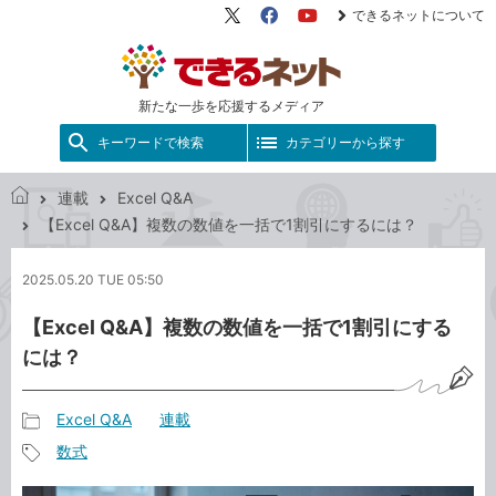
できるネットについて
X（旧
Facebook
YouTube
Twitter）
新たな一歩を応援するメディア
キーワードで検索
カテゴリーから探す
連載
Excel Q&A
で
【Excel Q&A】複数の数値を一括で1割引にするには？
き
る
2025.05.20 TUE 05:50
ネ
ッ
【Excel Q&A】複数の数値を一括で1割引にする
ト
には？
Excel Q&A
連載
記
数式
事
記
カ