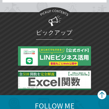
ピックアップ
FOLLOW ME
search
format_list_bulleted
検
カ