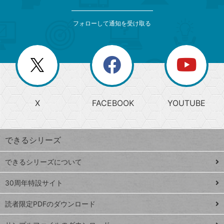
検
カ
索
テ
メ
ゴ
索
テ
ニ
リ
フォローして通知を受け取る
ゴ
ュ
ー
ー
一
リ
を
覧
閉
を
ー
じ
閉
か
る
じ
る
search
ら
急
X
FACEBOOK
YOUTUBE
探
上
検
昇
索
す
ワ
できるシリーズ
ー
ド
できるシリーズについて
Google
ト
スプレ
ッ
30周年特設サイト
ッドシ
プ
読者限定PDFのダウンロード
ート
ペ
iPhone
ー