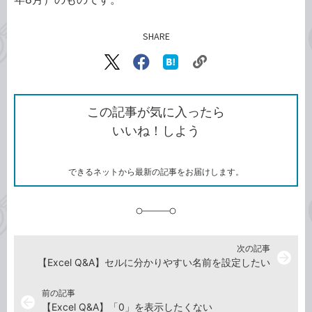
SHARE
記事をシェアする
リ
X（旧
Facebook
は
ン
Twitter）
で
て
ク
で
シ
な
を
シ
ェ
ブ
この記事が気に入ったら
コ
ェ
ア
ッ
いいね！しよう
ピ
ア
ク
ー
マ
ー
ク
できるネットから最新の記事をお届けします。
に
追
加
次の記事
arrow_forward
【Excel Q&A】セルに分かりやすい名前を設定したい
前の記事
arrow_back
【Excel Q&A】「0」を表示したくない