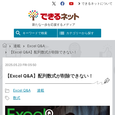
できるネットについて
X（旧
Facebook
YouTube
Twitter）
新たな一歩を応援するメディア
キーワードで検索
カテゴリーから探す
連載
Excel Q&A
で
【Excel Q&A】配列数式が削除できない！
き
る
2025.05.23 FRI 05:50
ネ
ッ
【Excel Q&A】配列数式が削除できない！
ト
Excel Q&A
連載
記
数式
事
記
カ
事
テ
タ