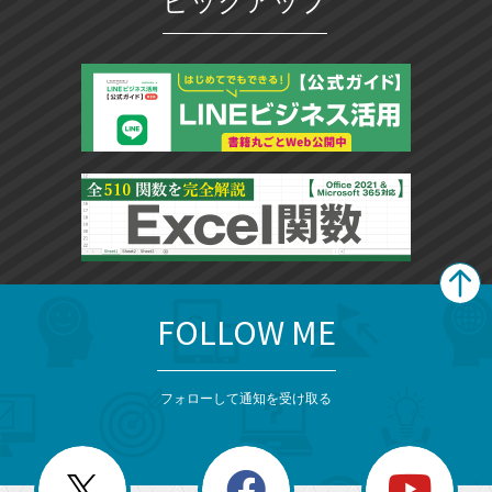
ピックアップ
FOLLOW ME
search
format_list_bulleted
検
カ
検
カ
索
テ
メ
ゴ
索
テ
ニ
リ
フォローして通知を受け取る
ゴ
ュ
ー
ー
一
リ
を
覧
閉
を
ー