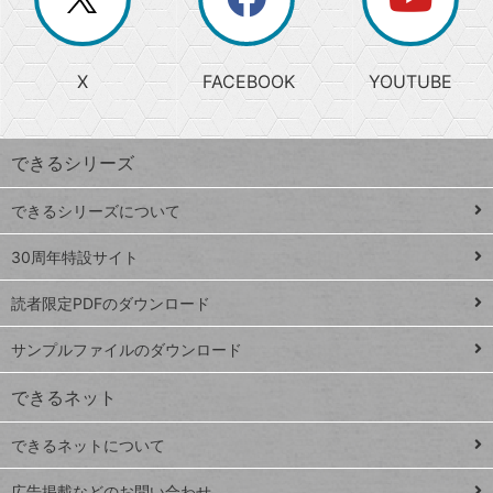
じ
閉
か
る
じ
る
search
ら
急
X
FACEBOOK
YOUTUBE
探
上
検
昇
索
す
ワ
できるシリーズ
ー
ド
できるシリーズについて
Google
ト
スプレ
ッ
30周年特設サイト
ッドシ
プ
読者限定PDFのダウンロード
ート
ペ
iPhone
ー
サンプルファイルのダウンロード
VLOOKUP
ジ
できるネット
連載
できるネットについて
Excel Q&A
close
閉じ
トイアンナ流仕
広告掲載などのお問い合わせ