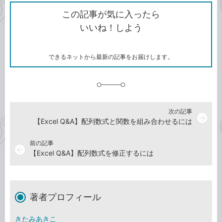
ク
で
シ
な
を
シ
ェ
ブ
この記事が気に入ったら
コ
ェ
ア
ッ
いいね！しよう
ピ
ア
ク
ー
マ
ー
ク
できるネットから最新の記事をお届けします。
に
追
加
次の記事
arrow_forward
【Excel Q&A】配列数式と関数を組み合わせるには
前の記事
arrow_back
【Excel Q&A】配列数式を修正するには
著者プロフィール
きたみあきこ