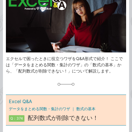
ゴ
グ
リ
エクセルで困ったときに役立つワザをQ&A形式で紹介！ ここで
は「データをまとめる関数・集計のワザ」の「数式の基本」か
ら、「配列数式が削除できない！」について解説します。
Excel Q&A
データをまとめる関数・集計のワザ ｜
数式の基本
配列数式が削除できない！
Q：374