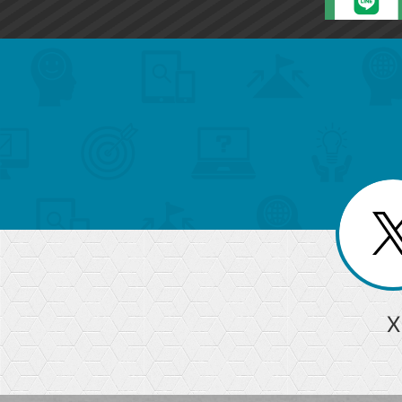
search
format_list_bulleted
検
カ
検
カ
索
テ
メ
ゴ
索
テ
ニ
リ
ュ
ー
ゴ
ー
一
を
覧
リ
閉
を
じ
閉
ー
る
じ
る
か
ら
急上昇ワード
X
探
Googleスプレッドシート
iPhone
VLOOKUP
す