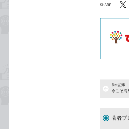
SHARE
記事をシ
T
前の記事
arrow_back
著者プ