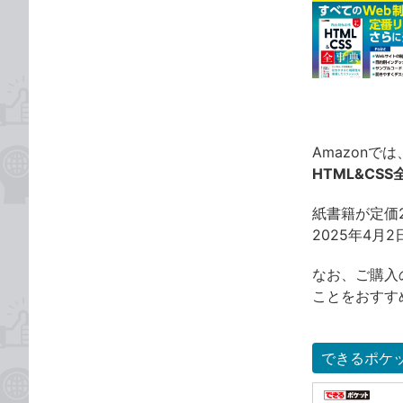
事
な
カ
ブ
テ
ッ
ゴ
ク
リ
マ
ー
ク
Amazonで
に
HTML&CSS
追
加
紙書籍が定価2
2025年4
なお、ご購入
ことをおすす
できるポケッ