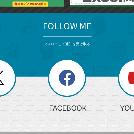
FOLLOW ME
フォローして通知を受け取る
search
検
索
FACEBOOK
YO