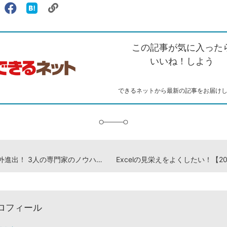
リ
X（旧
Facebook
は
ェアする
ン
witter）
で
て
ク
で
シ
な
を
シ
ェ
ブ
この記事が気に入った
コ
ェ
ア
ッ
ピ
ア
ク
いいね！しよう
ー
マ
ー
ク
できるネットから最新の記事をお届け
に
追
加
今こそ海外進出！ 3人の専門家のノウハウを満載した『越境EC＆海外Webマーケティング"打ち手"大全』を4月1日（火）に発売
ロフィール