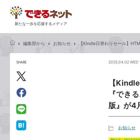
新たな一歩を応援するメディア
編集部から
お知らせ
【Kindle日替わりセール】HT
で
き
る
SHARE
2025.04.02 WED 
記
ネ
事
ッ
を
X（旧
ト
【Kind
シ
Twitter）
ェ
『できるポ
で
ア
Facebook
す
シ
で
版』が4
る
ェ
シ
LINE
ア
ェ
で
ア
送
お知らせ
は
記
る
て