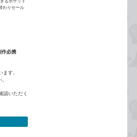
『できるポケット
e日替わりセール
制作必携
います。
い。
確認いただく