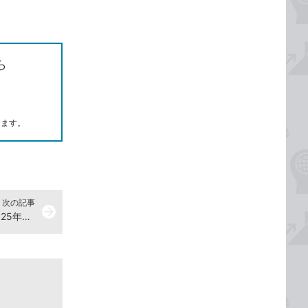
ら
します。
次の記事
arrow_forward
Excelの見栄えをよくしたい！【2025年4月4日】