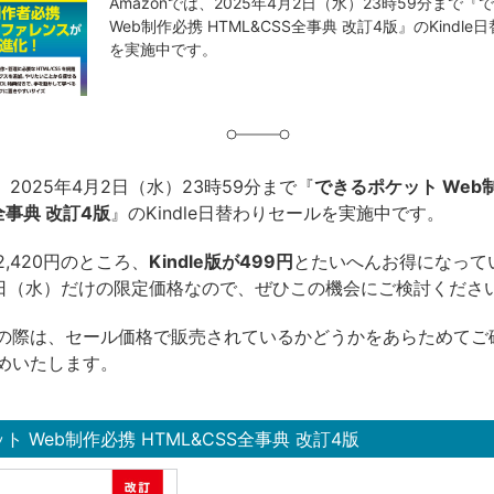
事
Amazonでは、2025年4月2日（水）23時59分まで
Web制作必携 HTML&CSS全事典 改訂4版』のKindl
タ
を実施中です。
グ
は、2025年4月2日（水）23時59分まで『
できるポケット Web
全事典 改訂4版
』のKindle日替わりセールを実施中です。
,420円のところ、
Kindle版が499円
とたいへんお得になって
月2日（水）だけの限定価格なので、ぜひこの機会にご検討くださ
の際は、セール価格で販売されているかどうかをあらためてご
めいたします。
ト Web制作必携 HTML&CSS全事典 改訂4版