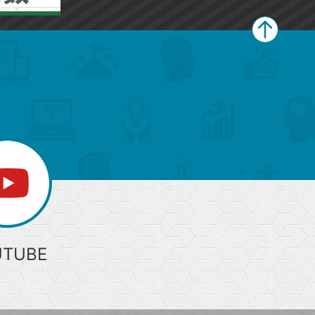
ペ
ー
ジ
上
部
へ
UTUBE