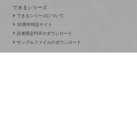
できるシリーズ
close
できるシリーズについて
閉
ト
じ
ッ
30周年特設サイト
る
プ
読者限定PDFのダウンロード
ペ
サンプルファイルのダウンロード
ー
ジ
連載
Excel Q&A
トイアンナ流仕
事術
PowerAutomate
ではじめる業務
の完全自動化
AI議事録作成術