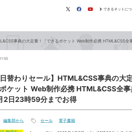
できるネットにつ
X（旧
Facebook
YouTube
Twitter）
ML&CSS事典の大定番！『できるポケット Web制作必携 HTML&CSS
11:50
le日替わりセール】HTML&CSS事典の大
ケット Web制作必携 HTML&CSS全事
月2日23時59分までお得
編集部から
セール
電子書籍
記