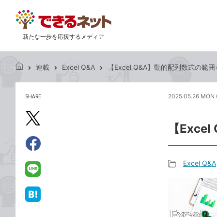
新たな一歩を応援するメディア
連載
Excel Q&A
【Excel Q&A】動的配列数式の
で
き
る
SHARE
2025.05.26 MON 
記
ネ
事
ッ
を
X（旧
ト
【Exc
シ
Twitter）
ェ
で
ア
Facebook
す
シ
で
Excel Q&A
る
ェ
記
シ
LINE
ア
事
ェ
で
カ
ア
送
は
テ
る
て