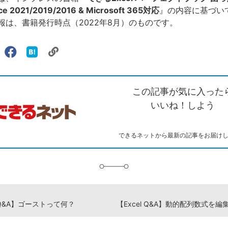
e 2021/2019/2016 & Microsoft 365対応
』の内容に基づい
報は、書籍発行時点（2022年8月）のものです。
リ
X（旧
Facebook
は
ェアする
ン
witter）
で
て
ク
で
シ
な
を
シ
ェ
ブ
この記事が気に入った
コ
ェ
ア
ッ
ピ
ア
ク
いいね！しよう
ー
マ
ー
ク
できるネットから最新の記事をお届け
に
追
加
l Q&A】ゴーストって何？