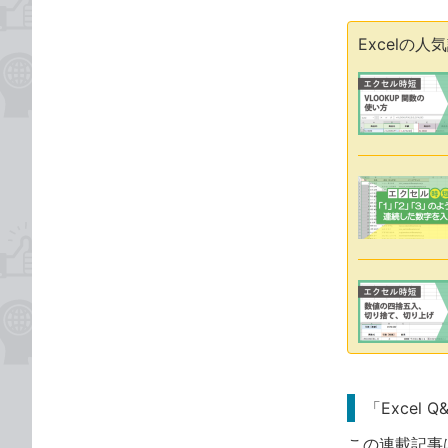
Excelの人
「Excel 
この連載記事