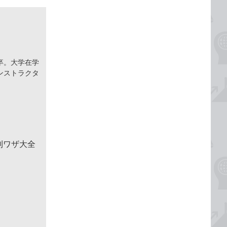
卒。大学在学
ンストラクタ
便利ワザ大全