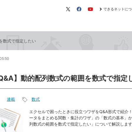
できるネットにつ
X（旧
Facebook
YouTube
Twitter）
範囲を数式で指定したい
05:50
el Q&A】動的配列数式の範囲を数式で指定
連載
数式
記
事
エクセルで困ったときに役立つワザをQ&A形式で紹介！
ータをまとめる関数・集計のワザ」の「数式の基本」
タ
列数式の範囲を数式で指定したい」について解説しま
グ