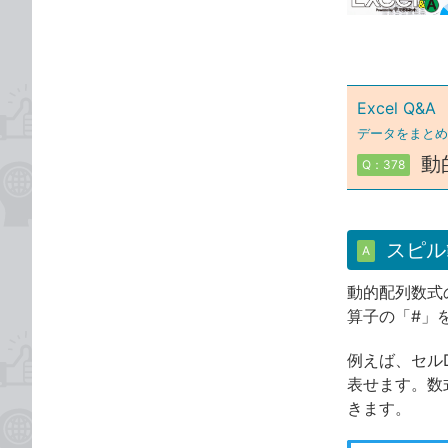
ゴ
な
リ
ブ
ッ
ク
Excel Q&A
マ
ー
データをまとめ
ク
動
Q：378
に
追
加
スピル
A
動的配列数式
算子の「#」
例えば、セル
表せます。数
きます。