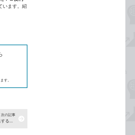
ています。紹
ら
します。
次の記事
arrow_forward
【Excel Q&A】動的配列数式を編集するには