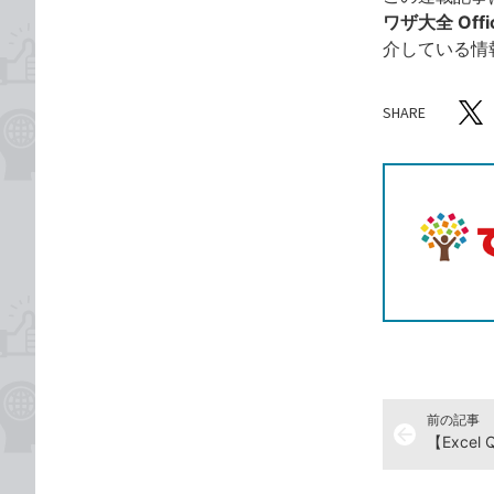
ワザ大全 Offic
介している情
SHARE
記事をシ
T
前の記事
arrow_back
【Exce