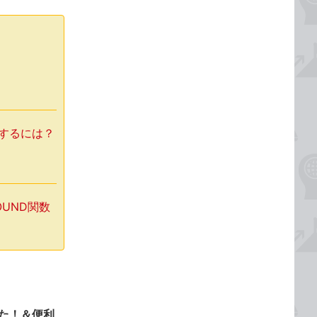
力するには？
OUND関数
った！＆便利