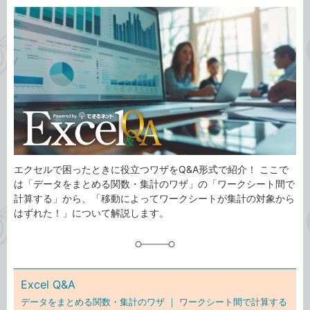
カ
事
テ
タ
ゴ
グ
リ
エクセルで困ったときに役立つワザをQ&A形式で紹介！ ここで
は「データをまとめる関数・集計のワザ」の「ワークシート間で
計算する」から、「移動によってワークシートが集計の対象から
はずれた！」について解説します。
Excel Q&A
データをまとめる関数・集計のワザ ｜
ワークシート間で計算する