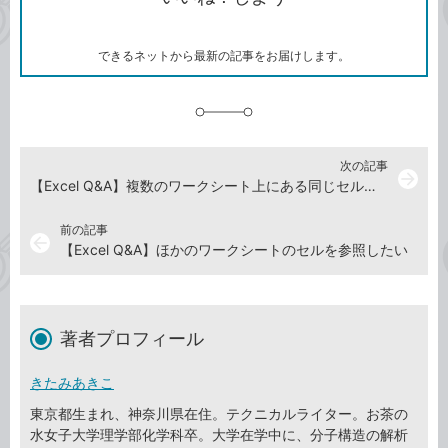
ー
マ
ー
ク
できるネットから最新の記事をお届けします。
に
追
加
次の記事
arrow_forward
【Excel Q&A】複数のワークシート上にある同じセルを合計するには
前の記事
arrow_back
【Excel Q&A】ほかのワークシートのセルを参照したい
著者プロフィール
きたみあきこ
東京都生まれ、神奈川県在住。テクニカルライター。お茶の
水女子大学理学部化学科卒。大学在学中に、分子構造の解析