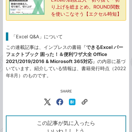
り上げを総まとめ。ROUND関数
を使いこなそう【エクセル時短】
「Excel Q&A」について
この連載記事は、インプレスの書籍『
できるExcel パー
フェクトブック 困った！＆便利ワザ大全 Office
2021/2019/2016 & Microsoft 365対応
』の内容に基づ
いています。紹介している情報は、書籍発行時点（2022
年8月）のものです。
SHARE
記事をシェアする
リ
X（旧
Facebook
は
ン
Twitter）
で
て
ク
で
シ
な
を
シ
ェ
ブ
この記事が気に入ったら
コ
ェ
ア
ッ
いいね！しよう
ピ
ア
ク