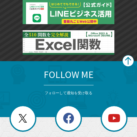
FOLLOW ME
search
format_list_bulleted
検
カ
検
カ
索
テ
メ
ゴ
索
テ
ニ
リ
フォローして通知を受け取る
ゴ
ュ
ー
ー
一
リ
を
覧
閉
を
ー
じ
閉
か
る
じ
る
search
ら