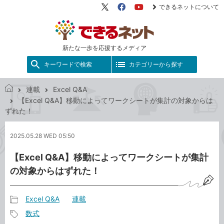
できるネットについて
X（旧
Facebook
YouTube
Twitter）
新たな一歩を応援するメディア
キーワードで検索
カテゴリーから探す
連載
Excel Q&A
で
【Excel Q&A】移動によってワークシートが集計の対象からは
き
ずれた！
る
ネ
2025.05.28 WED 05:50
ッ
ト
【Excel Q&A】移動によってワークシートが集計
の対象からはずれた！
Excel Q&A
連載
記
数式
事
記