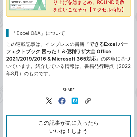
り上げを総まとめ。ROUND関数
を使いこなそう【エクセル時短】
「Excel Q&A」について
この連載記事は、インプレスの書籍『
できるExcel パー
フェクトブック 困った！＆便利ワザ大全 Office
2021/2019/2016 & Microsoft 365対応
』の内容に基づ
いています。紹介している情報は、書籍発行時点（2022
年8月）のものです。
SHARE
記事をシェアする
リ
X（旧
Facebook
は
ン
Twitter）
で
て
ク
で
シ
な
を
シ
ェ
ブ
この記事が気に入ったら
コ
ェ
ア
ッ
いいね！しよう
ピ
ア
ク
ー
マ