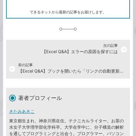
ー
ク
できるネットから最新の記事をお届けします。
に
追
加
次の記事
arrow_forward
【Excel Q&A】エラーの原因を探すには
前の記事
arrow_back
【Excel Q&A】ブックを開いたら「リンクの自動更新が無効にされました」と表示された！
著者プロフィール
きたみあきこ
東京都生まれ、神奈川県在住。テクニカルライター。お茶の
水女子大学理学部化学科卒。大学在学中に、分子構造の解析
を通してプログラミングと出会う。プログラマー、パソコン