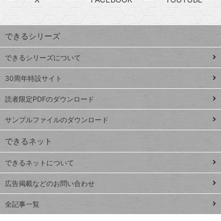
探
上
検
昇
索
す
ワ
できるシリーズ
ー
ド
できるシリーズについて
Google
ト
スプレ
ッ
30周年特設サイト
ッドシ
プ
読者限定PDFのダウンロード
ート
ペ
iPhone
ー
サンプルファイルのダウンロード
VLOOKUP
ジ
できるネット
連載
できるネットについて
Excel Q&A
close
閉じ
トイアンナ流仕
広告掲載などのお問い合わせ
る
事術
全記事一覧
PowerAutomate