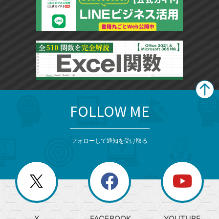
FOLLOW ME
search
format_list_bulleted
検
カ
検
カ
索
テ
メ
ゴ
索
テ
ニ
リ
フォローして通知を受け取る
ゴ
ュ
ー
ー
一
リ
を
覧
閉
を
ー
じ
閉
か
る
じ
る
search
ら
急
X
FACEBOOK
YOUTUBE