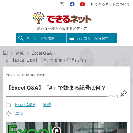
できるネットについて
X（旧
Facebook
YouTube
Twitter）
新たな一歩を応援するメディア
キーワードで検索
カテゴリーから探す
連載
Excel Q&A
で
【Excel Q&A】「#」で始まる記号は何？
き
る
2025.06.02 MON 05:50
ネ
ッ
【Excel Q&A】「#」で始まる記号は何？
ト
Excel Q&A
連載
記
エラー
事
記
カ
事
テ
タ