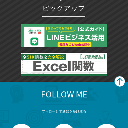
ピックアップ
FOLLOW ME
search
format_list_bulleted
検
カ
検
カ
索
テ
メ
ゴ
索
テ
ニ
リ
フォローして通知を受け取る
ゴ
ュ
ー
ー
一
リ
を
覧