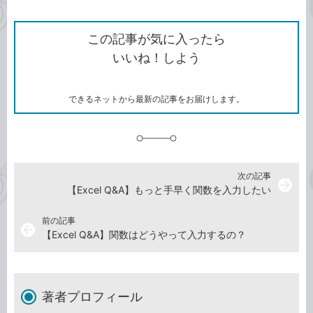
ン
Twitter）
で
て
ク
で
シ
な
を
シ
ェ
ブ
この記事が気に入ったら
コ
ェ
ア
ッ
いいね！しよう
ピ
ア
ク
ー
マ
ー
ク
できるネットから最新の記事をお届けします。
に
追
加
次の記事
arrow_forward
【Excel Q&A】もっと手早く関数を入力したい
前の記事
arrow_back
【Excel Q&A】関数はどうやって入力するの？
著者プロフィール