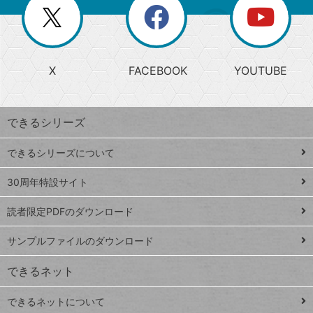
閉
を
ー
じ
閉
か
る
じ
る
search
ら
急
X
FACEBOOK
YOUTUBE
探
上
検
昇
索
す
ワ
できるシリーズ
ー
ド
できるシリーズについて
Google
ト
スプレ
ッ
30周年特設サイト
ッドシ
プ
読者限定PDFのダウンロード
ート
ペ
iPhone
ー
サンプルファイルのダウンロード
VLOOKUP
ジ
できるネット
連載
できるネットについて
Excel Q&A
close