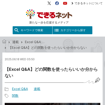
できるネットについて
X（旧
Facebook
YouTube
Twitter）
新たな一歩を応援するメディア
キーワードで検索
カテゴリーから探す
連載
Excel Q&A
で
【Excel Q&A】どの関数を使ったらいいか分からない
き
る
2025.06.18 WED 05:50
ネ
ッ
【Excel Q&A】どの関数を使ったらいいか分から
ト
ない
Excel Q&A
連載
記
関数
事
記
カ