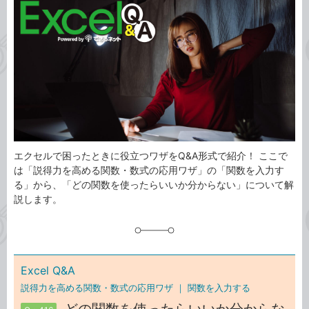
事
テ
タ
ゴ
グ
リ
エクセルで困ったときに役立つワザをQ&A形式で紹介！ ここで
は「説得力を高める関数・数式の応用ワザ」の「関数を入力す
る」から、「どの関数を使ったらいいか分からない」について解
説します。
Excel Q&A
説得力を高める関数・数式の応用ワザ ｜
関数を入力する