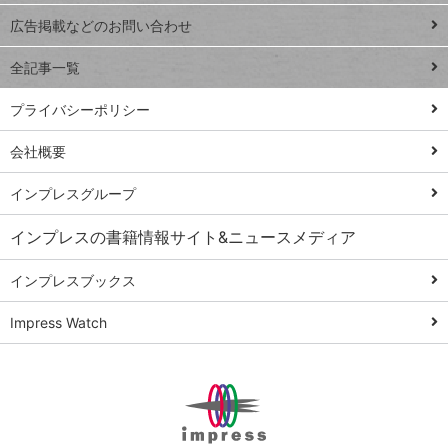
閉じ
トイアンナ流仕
広告掲載などのお問い合わせ
る
事術
全記事一覧
PowerAutomate
ではじめる業務
プライバシーポリシー
の完全自動化
会社概要
AI議事録作成術
Windows 11
インプレスグループ
Q&A
インプレスの書籍情報サイト&ニュースメディア
Teams踏み込み
活用術
インプレスブックス
Excel講師の仕事
Impress Watch
術
エクセル時短
パワポ時短
Windows Tips