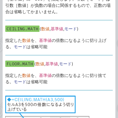
引数［数値］が負数の場合に関係するもので、正数の場
合は省略してかまいません。
CEILING.MATH
(
数値
,
基準値
,
モード
)
指定した
数値
を、
基準値
の倍数になるように切り上げ
る。
モード
は省略可能
FLOOR.MATH
(
数値
,
基準値
,
モード
)
指定した
数値
を、
基準値
の倍数になるように切り捨て
る。
モード
は省略可能