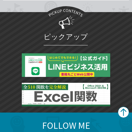
ピックアップ
FOLLOW ME
search
format_list_bulleted
検
カ
検
カ