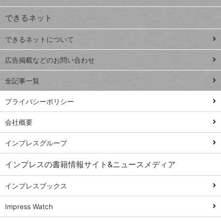
VLOOKUP
ジ
できるネット
連載
できるネットについて
Excel Q&A
close
閉じ
トイアンナ流仕
広告掲載などのお問い合わせ
る
事術
全記事一覧
PowerAutomate
ではじめる業務
プライバシーポリシー
の完全自動化
会社概要
AI議事録作成術
Windows 11
インプレスグループ
Q&A
インプレスの書籍情報サイト&ニュースメディア
Teams踏み込み
活用術
インプレスブックス
Excel講師の仕事
Impress Watch
術