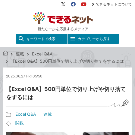
できるネットについて
X（旧
Facebook
YouTube
Twitter）
新たな一歩を応援するメディア
キーワードで検索
カテゴリーから探す
連載
Excel Q&A
で
【Excel Q&A】500円単位で切り上げや切り捨てをするには
き
る
2025.06.27 FRI 05:50
ネ
ッ
【Excel Q&A】500円単位で切り上げや切り捨て
ト
をするには
Excel Q&A
連載
記
関数
事
記
カ