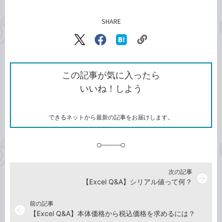
SHARE
記事をシェアする
リ
X（旧
Facebook
は
ン
Twitter）
で
て
ク
で
シ
な
を
シ
ェ
ブ
この記事が気に入ったら
コ
ェ
ア
ッ
いいね！しよう
ピ
ア
ク
ー
マ
ー
ク
できるネットから最新の記事をお届けします。
に
追
加
次の記事
arrow_forward
【Excel Q&A】シリアル値って何？
前の記事
arrow_back
【Excel Q&A】本体価格から税込価格を求めるには？