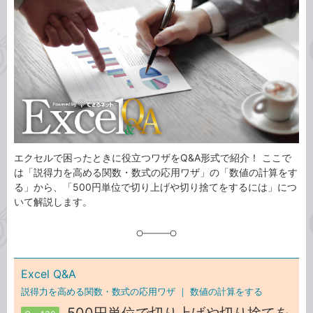
事
テ
タ
ゴ
グ
リ
エクセルで困ったときに役立つワザをQ&A形式で紹介！ ここで
は「説得力を高める関数・数式の応用ワザ」の「数値の計算をす
る」から、「500円単位で切り上げや切り捨てをするには」につ
いて解説します。
Excel Q&A
説得力を高める関数・数式の応用ワザ ｜
数値の計算をする