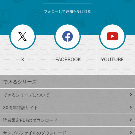
索
テ
メ
ゴ
索
テ
ニ
リ
フォローして通知を受け取る
ゴ
ュ
ー
ー
一
リ
を
覧
閉
を
ー
じ
閉
か
る
じ
る
search
ら
急
X
FACEBOOK
YOUTUBE
探
上
検
昇
索
す
ワ
できるシリーズ
ー
ド
できるシリーズについて
Google
ト
スプレ
ッ
30周年特設サイト
ッドシ
プ
読者限定PDFのダウンロード
ート
ペ
iPhone
ー
サンプルファイルのダウンロード