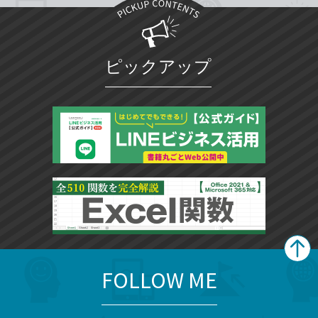
ピックアップ
FOLLOW ME
search
format_list_bulleted
検
カ
検
カ
索
テ
メ
ゴ
索
テ