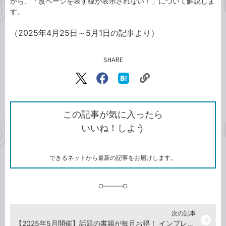
から、「改ページを表す線が表示されない！」について解説しま
す。
（2025年4月25日～5月1日の記事より）
SHARE
記事をシェアする
リ
X（旧
Facebook
は
ン
Twitter）
で
て
ク
で
シ
な
を
シ
ェ
ブ
この記事が気に入ったら
コ
ェ
ア
ッ
いいね！しよう
ピ
ア
ク
ー
マ
ー
ク
できるネットから最新の記事をお届けします。
に
追
加
次の記事
arrow_forward
【2025年5月開催】話題の書籍が毎月お得！ インプレスブックス月替りセール開催中（5月31日まで）