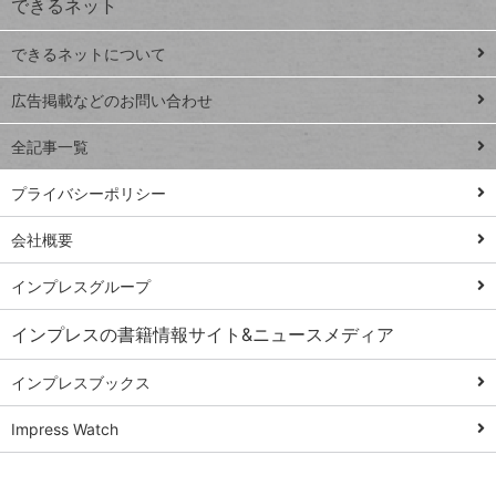
できるネット
連載
できるネットについて
Excel Q&A
close
閉じ
トイアンナ流仕
広告掲載などのお問い合わせ
る
事術
全記事一覧
PowerAutomate
ではじめる業務
プライバシーポリシー
の完全自動化
会社概要
AI議事録作成術
Windows 11
インプレスグループ
Q&A
インプレスの書籍情報サイト&ニュースメディア
Teams踏み込み
活用術
インプレスブックス
Excel講師の仕事
Impress Watch
術
エクセル時短