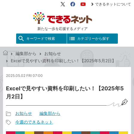
できるネットについて
X（旧
Facebook
YouTube
Twitter）
新たな一歩を応援するメディア
キーワードで検索
カテゴリーから探す
編集部から
お知らせ
で
Excelで見やすい資料を印刷したい！【2025年5月2日】
き
る
2025.05.02 FRI 07:00
ネ
ッ
Excelで見やすい資料を印刷したい！【2025年5
ト
月2日】
お知らせ
編集部から
記
今週のできるネット
事
記
カ