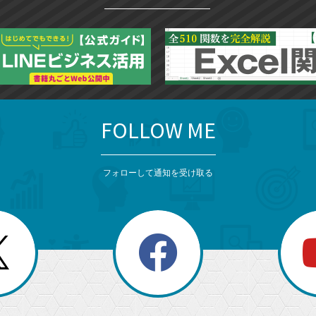
FOLLOW ME
フォローして通知を受け取る
search
検
索