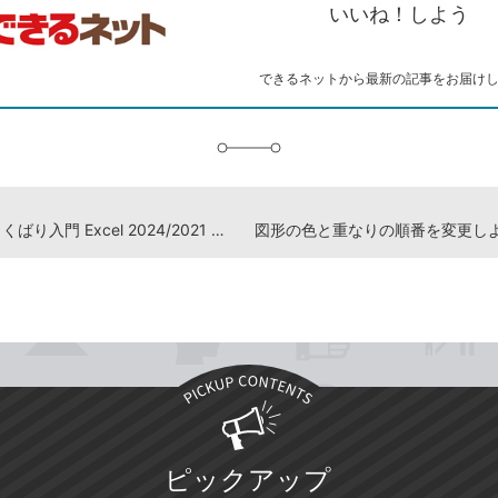
ピ
ア
ク
いいね！しよう
ー
マ
ー
ク
できるネットから最新の記事をお届け
に
追
加
『Excelよくばり入門 Excel 2024/2021 & Microsoft 365 対応』動画解説まとめ
ピックアップ