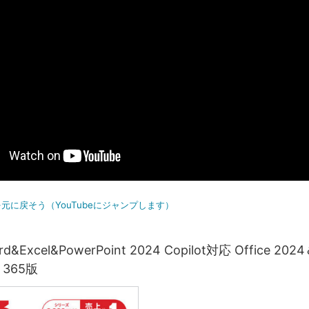
元に戻そう（YouTubeにジャンプします）
&Excel&PowerPoint 2024 Copilot対応 Office 202
t 365版