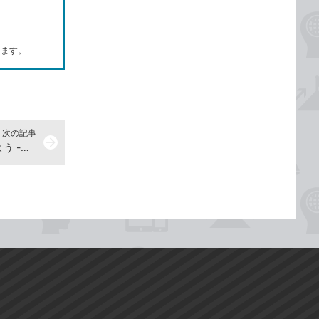
します。
次の記事
arrow_forward
図形の色と重なりの順番を変更しよう -『できるWord&Excel&PowerPoint 2024 Copilot対応 Office 2024＆Microsoft 365版』動画解説