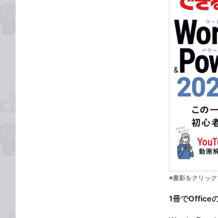
※書影をクリック
1冊でOffi