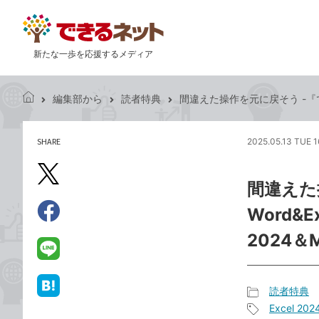
新たな一歩を応援するメディア
編集部から
読者特典
間違えた操作を元に戻そう -『できるWor
で
き
る
SHARE
2025.05.13 TUE 1
記
ネ
事
ッ
を
X（旧
ト
間違えた
シ
Twitter）
ェ
Word&Ex
で
ア
Facebook
す
シ
で
2024＆M
る
ェ
シ
LINE
ア
ェ
で
ア
送
読者特典
は
記
る
Excel 202
て