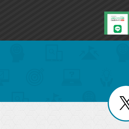
search
format_list_bulleted
検
カ
検
カ
索
テ
メ
ゴ
索
テ
ニ
リ
ュ
ー
ゴ
ー
一
を
覧
リ
閉
を
じ
閉
ー
る
じ
る
か
ら
急上昇ワード