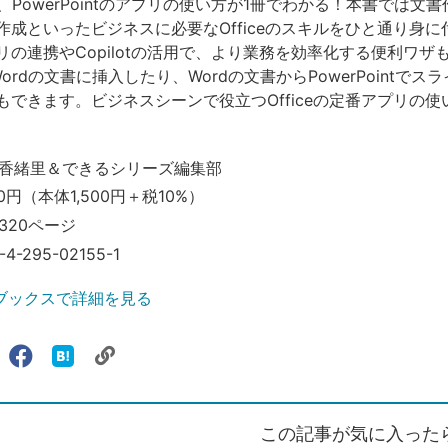
cel、PowerPointのアプリの使い方が1冊でわかる！本書では文
作成といったビジネスに必要なOfficeのスキルをひと通り身に
リの連携やCopilotの活用で、より業務を効率化する便利ワザ
をWordの文書に挿入したり、Wordの文書からPowerPointで
もできます。ビジネスシーンで役立つOfficeの定番アプリの使
香緒里＆できるシリーズ編集部
50円（本体1,500円＋税10%）
320ページ
-4-295-02155-1
ブックスで詳細を見る
リ
X（旧
Facebook
は
ェアする
ン
witter）
で
て
ク
で
シ
な
を
シ
ェ
ブ
この記事が気に入った
コ
ェ
ア
ッ