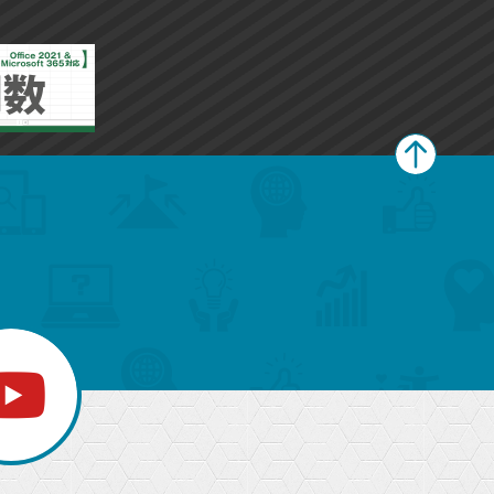
ペ
ー
ジ
上
部
へ