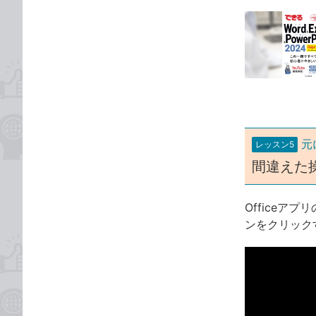
事
記
な
カ
事
ブ
テ
タ
ッ
ゴ
グ
ク
リ
マ
ー
ク
に
元
追
レッスン5
加
間違えた
Office
ンをクリック