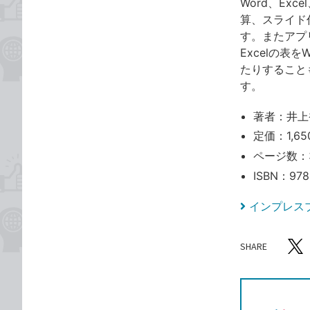
Word、Ex
算、スライド
す。またアプ
Excelの表
たりすること
す。
著者：井上
定価：1,6
ページ数：
ISBN：978
インプレス
SHARE
記事をシ
T