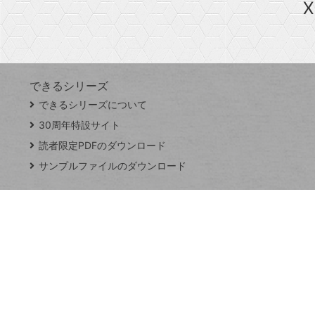
X
探
Googleスプレッドシート
iPhone
VLOOKUP
す
できるシリーズ
close
できるシリーズについて
閉
ト
じ
ッ
30周年特設サイト
る
プ
読者限定PDFのダウンロード
ペ
サンプルファイルのダウンロード
ー
ジ
連載
Excel Q&A
トイアンナ流仕
事術