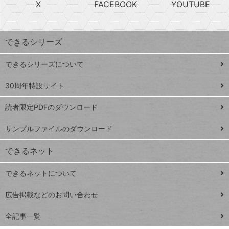
X
FACEBOOK
YOUTUBE
探
上
検
昇
索
す
ワ
できるシリーズ
ー
ド
できるシリーズについて
Google
ト
スプレ
ッ
30周年特設サイト
ッドシ
プ
読者限定PDFのダウンロード
ート
ペ
iPhone
ー
サンプルファイルのダウンロード
VLOOKUP
ジ
できるネット
連載
できるネットについて
Excel Q&A
close
閉じ
トイアンナ流仕
広告掲載などのお問い合わせ
る
事術
全記事一覧
PowerAutomate