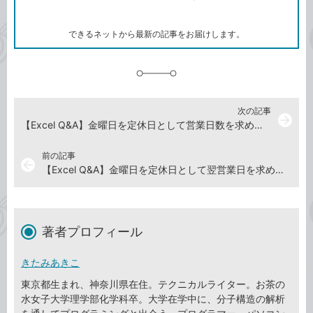
ー
マ
ー
ク
できるネットから最新の記事をお届けします。
に
追
加
次の記事
arrow_forward
【Excel Q&A】金曜日を定休日として営業日数を求めたい
前の記事
arrow_back
【Excel Q&A】金曜日を定休日として翌営業日を求めたい
著者プロフィール
きたみあきこ
東京都生まれ、神奈川県在住。テクニカルライター。お茶の
水女子大学理学部化学科卒。大学在学中に、分子構造の解析