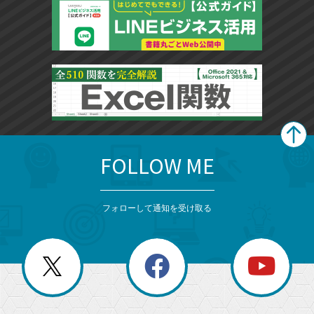
FOLLOW ME
search
format_list_bulleted
検
カ
検
カ
索
テ
メ
ゴ
索
テ
ニ
リ
フォローして通知を受け取る
ゴ
ュ
ー
ー
一
リ
を
覧
閉
を
ー
じ
閉
か
る
じ
る
search
ら
急