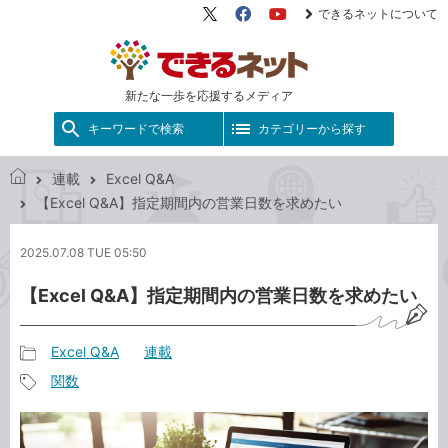
できるネットについて
X（旧
Facebook
YouTube
Twitter）
新たな一歩を応援するメディア
キーワードで検索
カテゴリーから探す
連載
Excel Q&A
で
【Excel Q&A】指定期間内の営業日数を求めたい
き
る
2025.07.08 TUE 05:50
ネ
ッ
【Excel Q&A】指定期間内の営業日数を求めたい
ト
Excel Q&A
連載
記
関数
事
記
カ
事
テ
タ