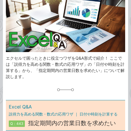
ゴ
グ
リ
エクセルで困ったときに役立つワザをQ&A形式で紹介！ ここで
は「説得力を高める関数・数式の応用ワザ」の「日付や時刻を計
算する」から、「指定期間内の営業日数を求めたい」について解
説します。
Excel Q&A
説得力を高める関数・数式の応用ワザ ｜
日付や時刻を計算する
指定期間内の営業日数を求めたい
Q：443