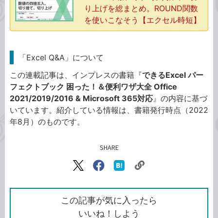
り上げを総まとめ。ROUND関数
を使いこなそう【エクセル時短】
「Excel Q&A」について
この連載記事は、インプレスの書籍『
できるExcel パー
フェクトブック 困った！＆便利ワザ大全 Office
2021/2019/2016 & Microsoft 365対応
』の内容に基づ
いています。紹介している情報は、書籍発行時点（2022
年8月）のものです。
SHARE
記事をシェアする
リ
X（旧
Facebook
は
ン
Twitter）
で
て
ク
で
シ
な
を
シ
ェ
ブ
この記事が気に入ったら
コ
ェ
ア
ッ
いいね！しよう
ピ
ア
ク