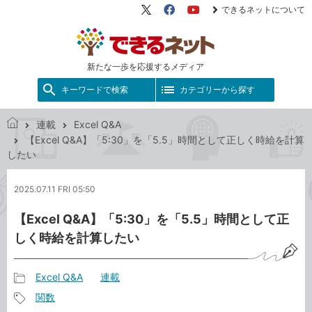
できるネットについて
X（旧
Facebook
YouTube
Twitter）
新たな一歩を応援するメディア
キーワードで検索
カテゴリーから探す
連載
Excel Q&A
で
【Excel Q&A】「5:30」を「5.5」時間として正しく時給を計算
き
したい
る
ネ
2025.07.11 FRI 05:50
ッ
ト
【Excel Q&A】「5:30」を「5.5」時間として正
しく時給を計算したい
Excel Q&A
連載
記
関数
事
記