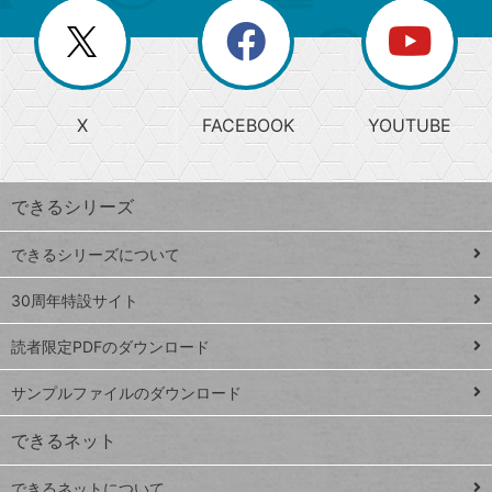
リ
を
覧
閉
を
ー
じ
閉
か
る
じ
る
search
ら
急
X
FACEBOOK
YOUTUBE
探
上
検
昇
索
す
ワ
できるシリーズ
ー
ド
できるシリーズについて
Google
ト
スプレ
ッ
30周年特設サイト
ッドシ
プ
読者限定PDFのダウンロード
ート
ペ
iPhone
ー
サンプルファイルのダウンロード
VLOOKUP
ジ
できるネット
連載
できるネットについて