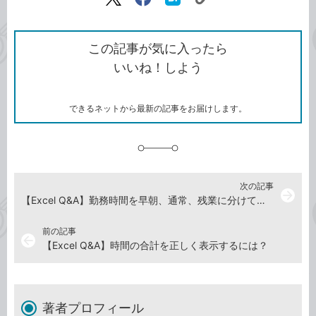
リ
X（旧
Facebook
は
ン
Twitter）
で
て
ク
で
シ
な
を
シ
ェ
ブ
この記事が気に入ったら
コ
ェ
ア
ッ
いいね！しよう
ピ
ア
ク
ー
マ
ー
ク
できるネットから最新の記事をお届けします。
に
追
加
次の記事
arrow_forward
【Excel Q&A】勤務時間を早朝、通常、残業に分けて計算するには
前の記事
arrow_back
【Excel Q&A】時間の合計を正しく表示するには？
著者プロフィール