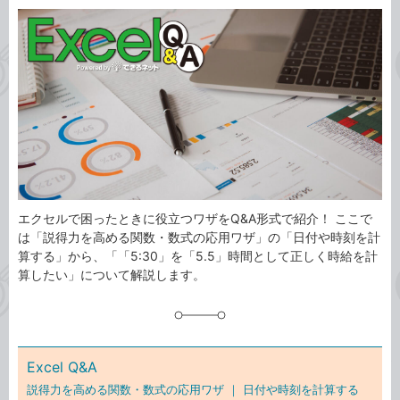
カ
事
テ
タ
ゴ
グ
リ
エクセルで困ったときに役立つワザをQ&A形式で紹介！ ここで
は「説得力を高める関数・数式の応用ワザ」の「日付や時刻を計
算する」から、「「5:30」を「5.5」時間として正しく時給を計
算したい」について解説します。
Excel Q&A
説得力を高める関数・数式の応用ワザ ｜
日付や時刻を計算する