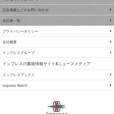
Excel Q&A
close
閉じ
トイアンナ流仕
広告掲載などのお問い合わせ
る
事術
全記事一覧
PowerAutomate
ではじめる業務
プライバシーポリシー
の完全自動化
会社概要
AI議事録作成術
Windows 11
インプレスグループ
Q&A
インプレスの書籍情報サイト&ニュースメディア
Teams踏み込み
活用術
インプレスブックス
Excel講師の仕事
Impress Watch
術
エクセル時短
パワポ時短
Windows Tips