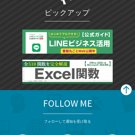
ピックアップ
FOLLOW ME
search
format_list_bulleted
検
カ
検
カ
索
テ
メ
ゴ
索
テ
ニ
リ
フォローして通知を受け取る
ゴ
ュ
ー
ー
一