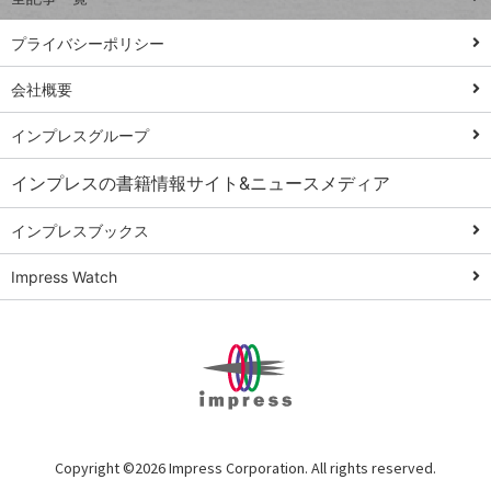
PowerAutomate
ではじめる業務
プライバシーポリシー
の完全自動化
会社概要
AI議事録作成術
Windows 11
インプレスグループ
Q&A
インプレスの書籍情報サイト&ニュースメディア
Teams踏み込み
活用術
インプレスブックス
Excel講師の仕事
Impress Watch
術
エクセル時短
パワポ時短
Windows Tips
神保町ペロリ旅
俺のメルカリ
Copyright ©
2026 Impress Corporation. All rights reserved.