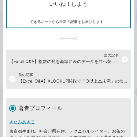
いいね！しよう
ピ
ア
ク
ー
マ
ー
ク
できるネットから最新の記事をお届けします。
に
追
加
次の記事
arrow_forward
【Excel Q&A】複数の列を基準に表のデータを並べ替えたい
前の記事
arrow_back
【Excel Q&A】XLOOKUP関数で「○以上△未満」の検索をするには
著者プロフィール
きたみあきこ
東京都生まれ、神奈川県在住。テクニカルライター。お茶の