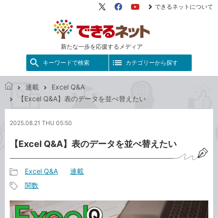
できるネットについて
X（旧
Facebook
YouTube
Twitter）
新たな一歩を応援するメディア
キーワードで検索
カテゴリーから探す
連載
Excel Q&A
で
【Excel Q&A】表のデータを並べ替えたい
き
る
2025.08.21 THU 05:50
ネ
ッ
【Excel Q&A】表のデータを並べ替えたい
ト
Excel Q&A
連載
記
関数
事
記
カ
事
テ
タ