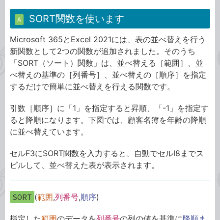
SORT関数を使います
A
Microsoft 365とExcel 2021には、表の並べ替えを行う
新関数として2つの関数が追加されました。そのうち
「SORT（ソート）関数」は、並べ替える［範囲］、並
べ替えの基準の［列番号］、並べ替えの［順序］を指定
するだけで簡単に並べ替えを行える関数です。
引数［順序］に「1」を指定すると昇順、「-1」を指定す
ると降順になります。下図では、顧客名簿を年齢の降順
に並べ替えています。
セルF3にSORT関数を入力すると、自動でセルI8までス
ピルして、並べ替えた表が表示されます。
SORT
(
範囲
,
列番号
,
順序
)
指定した
範囲
のデータを
列番号
の列の値を基準に
降順ま