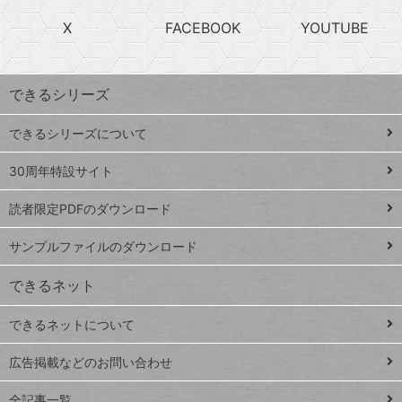
search
ら
急
X
FACEBOOK
YOUTUBE
探
上
検
昇
索
す
ワ
できるシリーズ
ー
ド
できるシリーズについて
Google
ト
スプレ
ッ
30周年特設サイト
ッドシ
プ
読者限定PDFのダウンロード
ート
ペ
iPhone
ー
サンプルファイルのダウンロード
VLOOKUP
ジ
できるネット
連載
できるネットについて
Excel Q&A
close
閉じ
トイアンナ流仕
広告掲載などのお問い合わせ
る
事術
全記事一覧