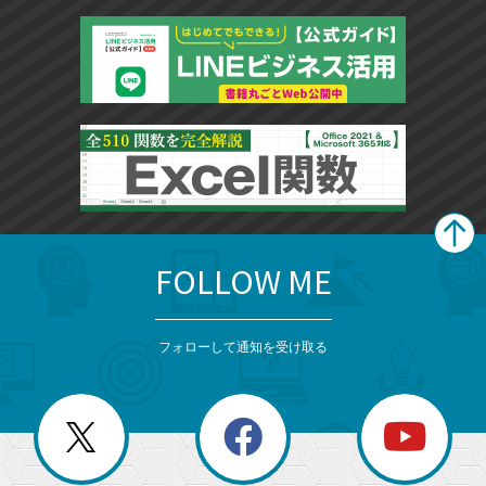
FOLLOW ME
search
format_list_bulleted
検
カ
検
カ
索
テ
メ
ゴ
索
テ
ニ
リ
フォローして通知を受け取る
ゴ
ュ
ー
ー
一
リ
を
覧
閉
を
ー
じ
閉
か
る
じ
る