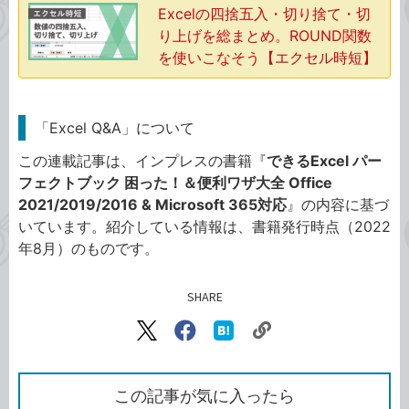
Excelの四捨五入・切り捨て・切
り上げを総まとめ。ROUND関数
を使いこなそう【エクセル時短】
「Excel Q&A」について
この連載記事は、インプレスの書籍『
できるExcel パー
フェクトブック 困った！＆便利ワザ大全 Office
2021/2019/2016 & Microsoft 365対応
』の内容に基づ
いています。紹介している情報は、書籍発行時点（2022
年8月）のものです。
SHARE
記事をシェアする
リ
X（旧
Facebook
は
ン
Twitter）
で
て
ク
で
シ
な
を
シ
ェ
ブ
この記事が気に入ったら
コ
ェ
ア
ッ