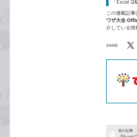
「Excel 
この連載記事
ワザ大全 Offic
介している情
SHARE
記事をシ
T
前の記事
arrow_back