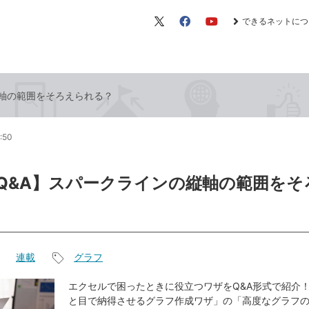
できるネットにつ
X（旧
Facebook
YouTube
Twitter）
の縦軸の範囲をそろえられる？
5:50
el Q&A】スパークラインの縦軸の範囲を
連載
グラフ
記
事
エクセルで困ったときに役立つワザをQ&A形式で紹介！
と目で納得させるグラフ作成ワザ」の「高度なグラフ
タ