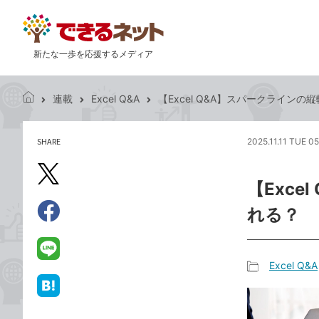
新たな一歩を応援するメディア
連載
Excel Q&A
【Excel Q&A】スパークライン
で
き
る
SHARE
2025.11.11 TUE 0
記
ネ
事
ッ
を
X（旧
ト
【Exc
シ
Twitter）
ェ
れる？
で
ア
Facebook
す
シ
で
る
ェ
シ
LINE
Excel Q&A
ア
ェ
で
記
ア
送
は
事
る
て
カ