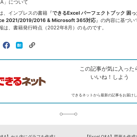
Q&A」について
は、インプレスの書籍『
できるExcel パーフェクトブック 困
e 2021/2019/2016 & Microsoft 365対応
』の内容に基づい
報は、書籍発行時点（2022年8月）のものです。
リ
X（旧
Facebook
は
ェアする
ン
witter）
で
て
ク
で
シ
な
を
シ
ェ
ブ
この記事が気に入った
コ
ェ
ア
ッ
ピ
ア
ク
いいね！しよう
ー
マ
ー
ク
できるネットから最新の記事をお届け
に
追
加
【Excel Q&A】セル内にグラフを作成したい
【Excel Q&A】図形を作