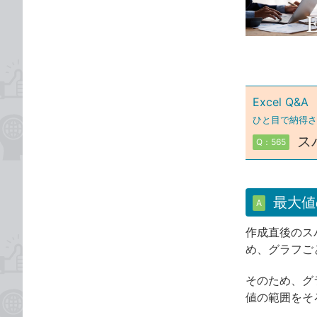
な
テ
ブ
ゴ
ッ
リ
ク
マ
ー
Excel Q&A
ク
ひと目で納得さ
に
ス
Q：565
追
加
最大値
A
作成直後のス
め、グラフご
そのため、グ
値の範囲をそ