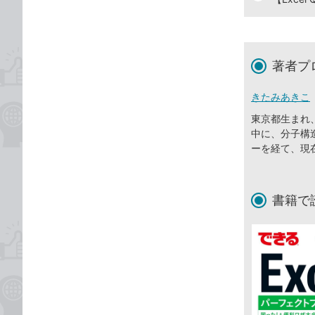
著者プ
きたみあきこ
東京都生まれ
中に、分子構
ーを経て、現
書籍で