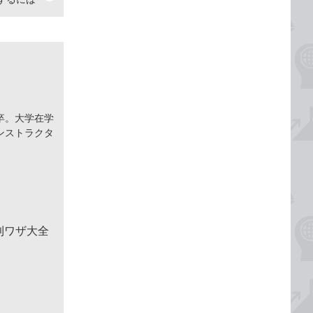
卒。大学在学
ンストラクタ
便利ワザ大全