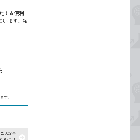
った！＆便利
ています。紹
ら
します。
次の記事
arrow_forward
成するには