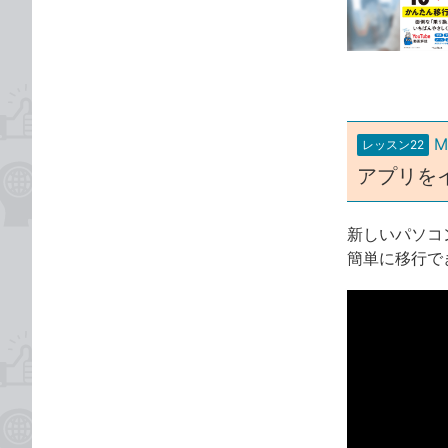
な
テ
ブ
ゴ
ッ
リ
ク
マ
ー
M
レッスン22
ク
アプリを
に
追
加
新しいパソコ
簡単に移行で