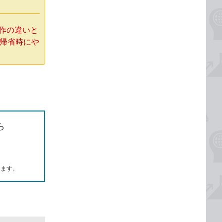
操作の違いと
え帰省時にや
ら
します。