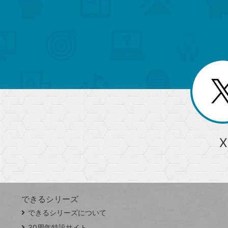
search
format_list_bulleted
検
カ
検
カ
索
テ
メ
ゴ
索
テ
ニ
リ
ュ
ー
ゴ
ー
一
を
覧
リ
閉
を
じ
閉
ー
る
じ
る
か
ら
急上昇ワード
X
探
Googleスプレッドシート
iPhone
VLOOKUP
す
できるシリーズ
close
できるシリーズについて
閉
ト
じ
ッ
30周年特設サイト