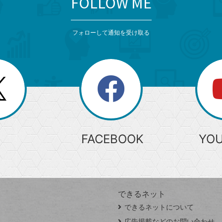
FOLLOW ME
フォローして通知を受け取る
search
検
索
FACEBOOK
YO
できるネット
できるネットについて
広告掲載などのお問い合わせ