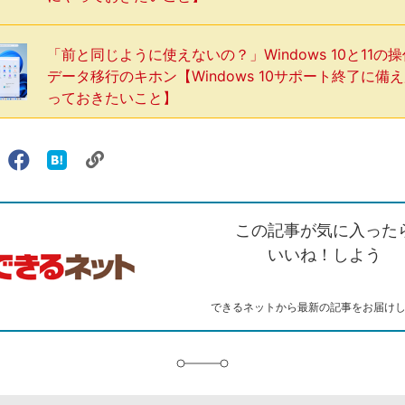
「前と同じように使えないの？」Windows 10と11の
データ移行のキホン【Windows 10サポート終了に備
っておきたいこと】
リ
X（旧
Facebook
は
ェアする
ン
witter）
で
て
ク
で
シ
な
を
シ
ェ
ブ
この記事が気に入った
コ
ェ
ア
ッ
ピ
ア
ク
いいね！しよう
ー
マ
ー
ク
できるネットから最新の記事をお届け
に
追
加