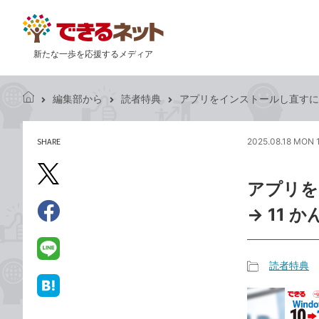
新たな一歩を応援するメディア
編集部から
読者特典
アプリをインストールし直すには 
で
き
る
SHARE
2025.08.18 MON 
記
ネ
事
ッ
を
X（旧
ト
アプリを
シ
Twitter）
ェ
→ 11
で
ア
Facebook
す
シ
で
る
ェ
シ
LINE
読者特典
ア
ェ
で
記
ア
送
は
事
る
て
カ