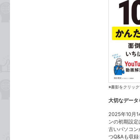
※書影をクリック
大切なデータ
2025年10
ンの初期設定は
古いパソコンか
つQ&Aも収