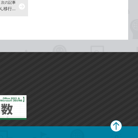
次の記事
arrow_forward
『できるWindows 10 → 11 かんたん移行ガイド』動画解説まとめ
ペ
ー