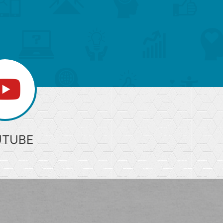
ジ
上
部
へ
UTUBE