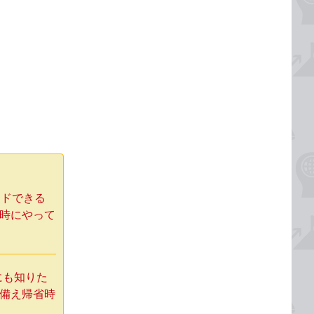
ードできる
省時にやって
にも知りた
に備え帰省時