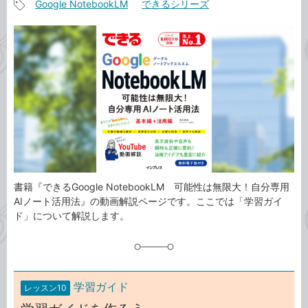
Google NotebookLM
できるシリーズ
事
記
カ
事
テ
タ
ゴ
グ
リ
書籍『できるGoogle NotebookLM 可能性は無限大！自分専用
AIノート活用法』の動画解説ページです。ここでは「学習ガイ
ド」について解説します。
学習ガイド
レッスン10