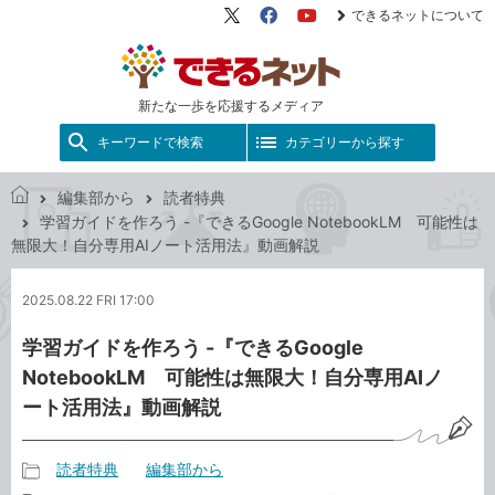
できるネットについて
X（旧
Facebook
YouTube
Twitter）
新たな一歩を応援するメディア
キーワードで検索
カテゴリーから探す
編集部から
読者特典
で
学習ガイドを作ろう -『できるGoogle NotebookLM 可能性は
き
無限大！自分専用AIノート活用法』動画解説
る
ネ
2025.08.22 FRI 17:00
ッ
ト
学習ガイドを作ろう -『できるGoogle
NotebookLM 可能性は無限大！自分専用AIノ
ート活用法』動画解説
読者特典
編集部から
記