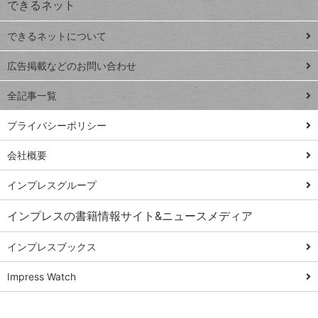
できるネット
連載
できるネットについて
Excel Q&A
close
閉じ
トイアンナ流仕
広告掲載などのお問い合わせ
る
事術
全記事一覧
PowerAutomate
ではじめる業務
プライバシーポリシー
の完全自動化
会社概要
AI議事録作成術
Windows 11
インプレスグループ
Q&A
インプレスの書籍情報サイト&ニュースメディア
Teams踏み込み
活用術
インプレスブックス
Excel講師の仕事
Impress Watch
術
エクセル時短