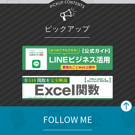
ピックアップ
FOLLOW ME
search
format_list_bulleted
検
カ
検
カ
索
テ
メ
ゴ