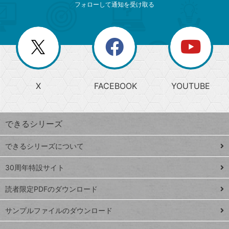
索
テ
ニ
リ
フォローして通知を受け取る
ゴ
ュ
ー
ー
一
リ
を
覧
閉
を
ー
じ
閉
か
る
じ
る
search
ら
急
X
FACEBOOK
YOUTUBE
探
上
検
昇
索
す
ワ
できるシリーズ
ー
ド
できるシリーズについて
Google
ト
スプレ
ッ
30周年特設サイト
ッドシ
プ
読者限定PDFのダウンロード
ート
ペ
iPhone
ー
サンプルファイルのダウンロード
VLOOKUP
ジ