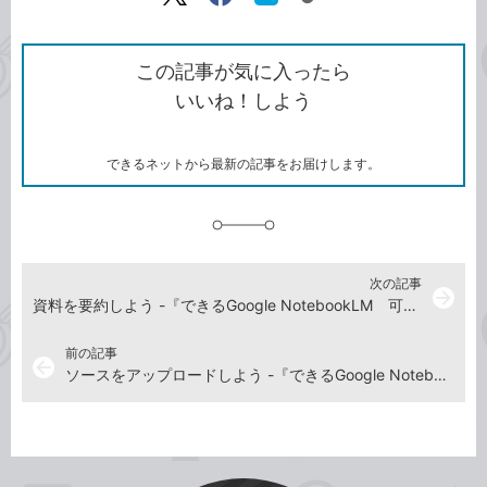
リ
X（旧
Facebook
は
ン
Twitter）
で
て
ク
で
シ
な
を
シ
ェ
ブ
この記事が気に入ったら
コ
ェ
ア
ッ
いいね！しよう
ピ
ア
ク
ー
マ
ー
ク
できるネットから最新の記事をお届けします。
に
追
加
次の記事
arrow_forward
資料を要約しよう -『できるGoogle NotebookLM 可能性は無限大！自分専用AIノート活用法』動画解説
前の記事
arrow_back
ソースをアップロードしよう -『できるGoogle NotebookLM 可能性は無限大！自分専用AIノート活用法』動画解説