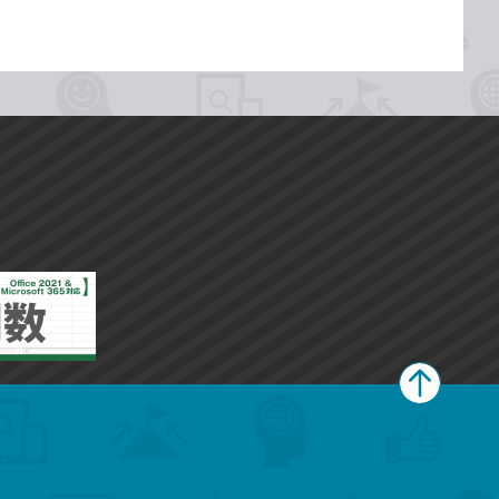
ペ
ー
ジ
上
部
へ