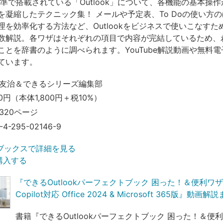
に標準で搭載されている「Outlook」について、各機能の基本操
を凝縮したテクニック集！ メールや予定表、To Doの使い方
理を効率化する方法など、Outlookをビジネスで使いこなすた
数解説。各ワザはそれぞれの項目で内容が完結しているため、
ことを辞書のように調べられます。YouTube解説動画や無料電
ています。
友治＆できるシリーズ編集部
80円（本体1,800円＋税10%）
320ページ
-4-295-02146-9
ブックスで詳細を見る
で購入する
『できるOutlookパーフェクトブック 困った！＆便利ワ
Copilot対応 Office 2024 & Microsoft 365版』動画解
書籍『できるOutlookパーフェクトブック 困った！＆便