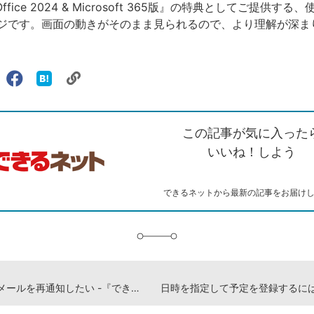
 Office 2024 & Microsoft 365版』の特典としてご提供す
ジです。画面の動きがそのまま見られるので、より理解が深ま
リ
X（旧
Facebook
は
ェアする
ン
witter）
で
て
ク
で
シ
な
を
シ
ェ
ブ
この記事が気に入った
コ
ェ
ア
ッ
ピ
ア
ク
いいね！しよう
ー
マ
ー
ク
できるネットから最新の記事をお届け
に
追
加
受信したメールを再通知したい -『できるOutlookパーフェクトブック 困った！＆便利ワザ大全 Copilot対応 Office 2024 & Microsoft 365版』動画解説