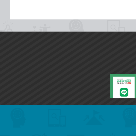
search
format_list_bulleted
検
カ
検
カ
索
テ
メ
ゴ