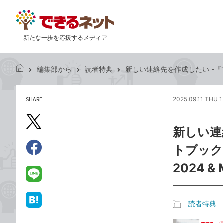
新たな一歩を応援するメディア
編集部から
読者特典
新しい連絡先を作成したい -『できるO
で
き
る
SHARE
2025.09.11 THU 1
記
ネ
事
ッ
を
X（旧
ト
新しい連
シ
Twitter）
ェ
トブック 
で
ア
Facebook
す
シ
で
2024 &
る
ェ
シ
LINE
ア
ェ
で
ア
送
読者特典
は
記
る
て