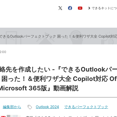
できるネットにつ
X（旧
Facebook
YouTube
Twitter）
utlookパーフェクトブック 困った！＆便利ワザ大全 Copilot対応 Offic
2:00
絡先を作成したい -『できるOutlookパ
困った！＆便利ワザ大全 Copilot対応 Off
 Microsoft 365版』動画解説
編集部から
Outlook 2024
できるパーフェクトブック
記