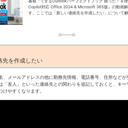
事
書籍『できるOutlookパーフェクトブック 困った！＆
Copilot対応 Office 2024 & Microsoft 365版』
タ
す。ここでは「新しい連絡先を作成したい」について
グ
絡先を作成したい
名、メールアドレスの他に勤務先情報、電話番号、住所などが
は「友人」といった連絡先との関わりを追記しておくと、キー
つけやすくなります。