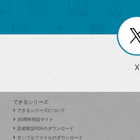
索
テ
ニ
リ
ュ
ー
ゴ
ー
一
を
覧
リ
閉
を
じ
閉
ー
る
じ
る
か
ら
急上昇ワード
X
探
Googleスプレッドシート
iPhone
VLOOKUP
す
できるシリーズ
close
できるシリーズについて
閉
ト
じ
ッ
30周年特設サイト
る
プ
読者限定PDFのダウンロード
ペ
サンプルファイルのダウンロード