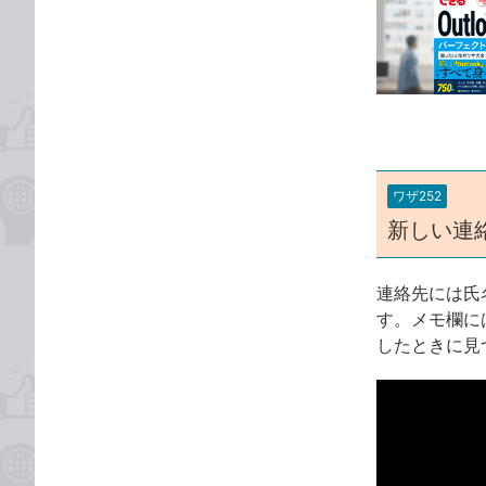
事
な
カ
ブ
テ
ッ
ゴ
ク
リ
マ
ー
ク
に
ワザ252
追
新しい連
加
連絡先には氏
す。メモ欄に
したときに見