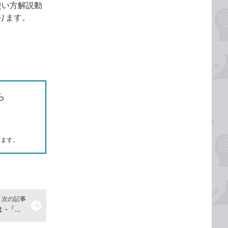
る、使い方解説動
ります。
ら
します。
次の記事
arrow_forward
日時を指定して予定を登録するには -『できるOutlookパーフェクトブック 困った！＆便利ワザ大全 Copilot対応 Office 2024 & Microsoft 365版』動画解説