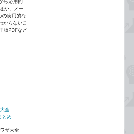
作から応用的
のほか、メー
めの実用的な
わからないこ
子版PDFなど
ザ大全
説まとめ
利ワザ大全