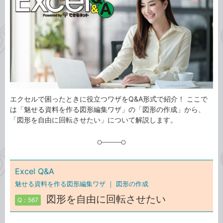
ゴ
グ
リ
エクセルで困ったときに役立つワザをQ&A形式で紹介！ ここで
は「魅せる資料を作る図形編集ワザ」の「図形の作成」から、
「図形を自由に回転させたい」について解説します。
Excel Q&A
魅せる資料を作る図形編集ワザ ｜
図形の作成
図形を自由に回転させたい
Q：567