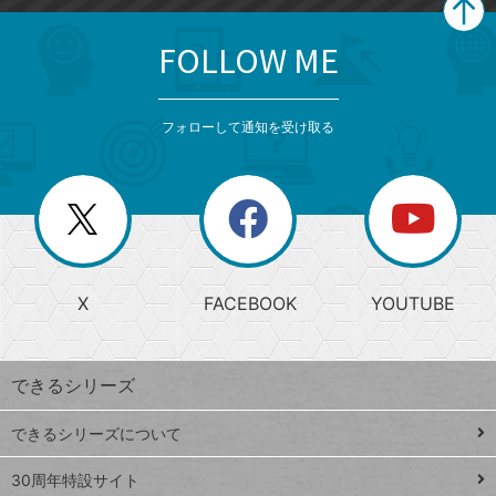
FOLLOW ME
search
format_list_bulleted
検
カ
検
カ
索
テ
メ
ゴ
索
テ
ニ
リ
フォローして通知を受け取る
ゴ
ュ
ー
ー
一
リ
を
覧
閉
を
ー
じ
閉
か
る
じ
る
search
ら
急
X
FACEBOOK
YOUTUBE
探
上
検
昇
索
す
ワ
できるシリーズ
ー
ド
できるシリーズについて
Google
ト
スプレ
ッ
30周年特設サイト