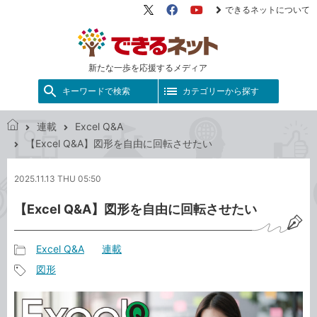
できるネットについて
X（旧
Facebook
YouTube
Twitter）
新たな一歩を応援するメディア
キーワードで検索
カテゴリーから探す
連載
Excel Q&A
で
【Excel Q&A】図形を自由に回転させたい
き
る
2025.11.13 THU 05:50
ネ
ッ
【Excel Q&A】図形を自由に回転させたい
ト
Excel Q&A
連載
記
図形
事
記
カ
事
テ
タ