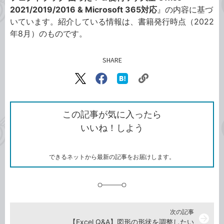
2021/2019/2016 & Microsoft 365対応
』の内容に基づ
いています。紹介している情報は、書籍発行時点（2022
年8月）のものです。
SHARE
記事をシェアする
リ
X（旧
Facebook
は
ン
Twitter）
で
て
ク
で
シ
な
を
シ
ェ
ブ
この記事が気に入ったら
コ
ェ
ア
ッ
いいね！しよう
ピ
ア
ク
ー
マ
ー
ク
できるネットから最新の記事をお届けします。
に
追
加
次の記事
arrow_forward
【Excel Q&A】図形の形状を調整したい