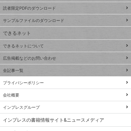
ッドシ
プ
読者限定PDFのダウンロード
ート
ペ
iPhone
ー
サンプルファイルのダウンロード
VLOOKUP
ジ
できるネット
連載
できるネットについて
Excel Q&A
close
閉じ
トイアンナ流仕
広告掲載などのお問い合わせ
る
事術
全記事一覧
PowerAutomate
ではじめる業務
プライバシーポリシー
の完全自動化
会社概要
AI議事録作成術
Windows 11
インプレスグループ
Q&A
インプレスの書籍情報サイト&ニュースメディア
Teams踏み込み
活用術