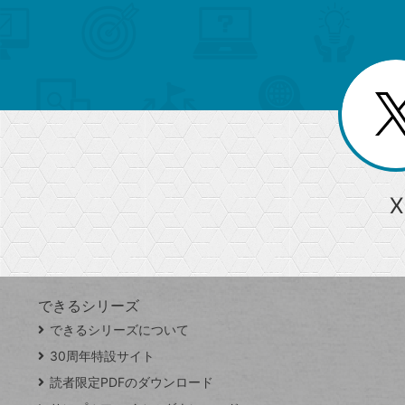
メ
ゴ
索
テ
ニ
リ
ュ
ー
ゴ
ー
一
を
覧
リ
閉
を
じ
閉
ー
る
じ
る
か
ら
急上昇ワード
X
探
Googleスプレッドシート
iPhone
VLOOKUP
す
できるシリーズ
close
できるシリーズについて
閉
ト
じ
ッ
30周年特設サイト
る
プ
読者限定PDFのダウンロード
ペ