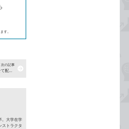
ら
します。
次の記事
arrow_forward
【Excel Q&A】図形をセルに合わせて配置したい
卒。大学在学
ンストラクタ