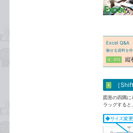
な
テ
ブ
ゴ
ッ
リ
ク
マ
ー
Excel Q&A
ク
魅せる資料を作
に
縦
Q：573
追
加
［Sh
A
図形の四隅に
ラッグすると