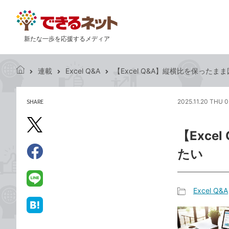
新たな一歩を応援するメディア
連載
Excel Q&A
【Excel Q&A】縦横比を保った
で
き
る
SHARE
2025.11.20 THU 0
記
ネ
事
ッ
を
X（旧
ト
【Exc
シ
Twitter）
ェ
たい
で
ア
Facebook
す
シ
で
る
ェ
シ
LINE
Excel Q&A
ア
ェ
で
記
ア
送
は
事
る
て
カ