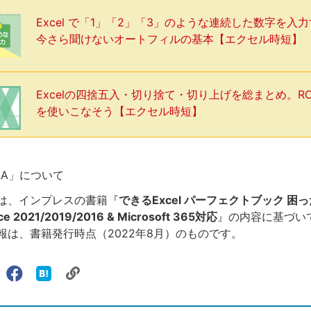
Excel で「1」「2」「3」のような連続した数字を入
今さら聞けないオートフィルの基本【エクセル時短】
Excelの四捨五入・切り捨て・切り上げを総まとめ。R
を使いこなそう【エクセル時短】
Q&A」について
は、インプレスの書籍『
できるExcel パーフェクトブック 困
e 2021/2019/2016 & Microsoft 365対応
』の内容に基づい
報は、書籍発行時点（2022年8月）のものです。
リ
X（旧
Facebook
は
ェアする
ン
witter）
で
て
ク
で
シ
な