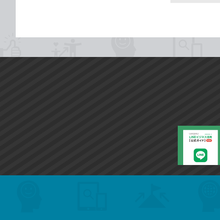
search
format_list_bulleted
検
カ
検
カ
索
テ