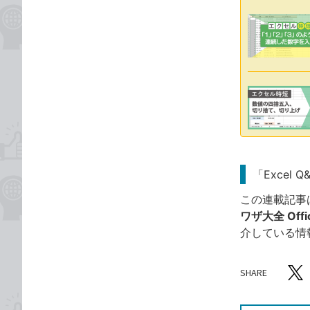
「Excel 
この連載記事
ワザ大全 Offic
介している情
SHARE
記事をシ
T