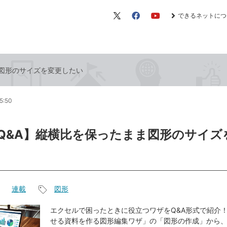
できるネットにつ
X（旧
Facebook
YouTube
Twitter）
まま図形のサイズを変更したい
5:50
el Q&A】縦横比を保ったまま図形のサイ
連載
図形
記
事
エクセルで困ったときに役立つワザをQ&A形式で紹介！
せる資料を作る図形編集ワザ」の「図形の作成」から
タ