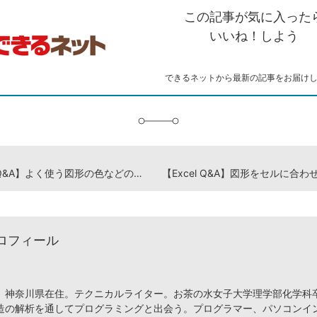
を
シ
ェ
ブ
この記事が気に入った
コ
ェ
ア
ッ
ピ
ア
ク
いいね！しよう
ー
マ
ー
ク
できるネットから最新の記事をお届け
に
追
加
【Excel Q&A】よく使う図形の色などの設定を登録しておきたい
ロフィール
、神奈川県在住。テクニカルライター。お茶の水女子大学理学部化学科
造の解析を通してプログラミングと出会う。プログラマー、パソコンイ