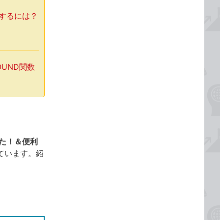
力するには？
OUND関数
った！＆便利
ています。紹