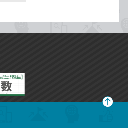
ペ
ー
ジ
上
部
へ