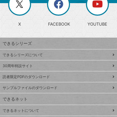
閉
を
ー
じ
閉
か
る
じ
る
search
ら
急
X
FACEBOOK
YOUTUBE
探
上
検
昇
索
す
ワ
できるシリーズ
ー
ド
できるシリーズについて
Google
ト
スプレ
ッ
30周年特設サイト
ッドシ
プ
読者限定PDFのダウンロード
ート
ペ
iPhone
ー
サンプルファイルのダウンロード
VLOOKUP
ジ
できるネット
連載
できるネットについて
Excel Q&A
close