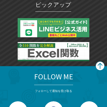
ピックアップ
FOLLOW ME
search
format_list_bulleted
検
カ
検
カ
索
テ
メ
ゴ
索
テ
ニ
リ
フォローして通知を受け取る
ゴ
ュ
ー
ー
一
リ
を
覧