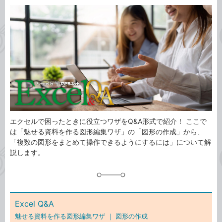
カ
事
テ
タ
ゴ
グ
リ
エクセルで困ったときに役立つワザをQ&A形式で紹介！ ここで
は「魅せる資料を作る図形編集ワザ」の「図形の作成」から、
「複数の図形をまとめて操作できるようにするには」について解
説します。
Excel Q&A
魅せる資料を作る図形編集ワザ ｜
図形の作成