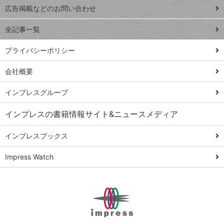
閉じ
トイアンナ流仕
広告掲載などのお問い合わせ
る
事術
全記事一覧
PowerAutomate
ではじめる業務
プライバシーポリシー
の完全自動化
会社概要
AI議事録作成術
Windows 11
インプレスグループ
Q&A
インプレスの書籍情報サイト&ニュースメディア
Teams踏み込み
活用術
インプレスブックス
Excel講師の仕事
Impress Watch
術
エクセル時短
パワポ時短
Windows Tips