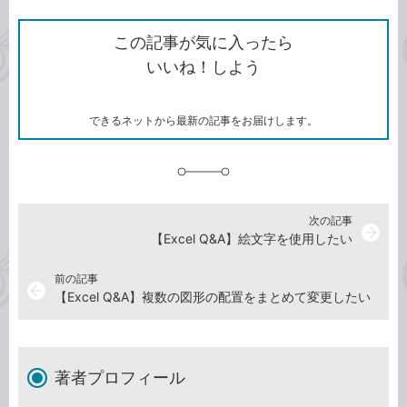
ン
Twitter）
で
て
ク
で
シ
な
を
シ
ェ
ブ
この記事が気に入ったら
コ
ェ
ア
ッ
いいね！しよう
ピ
ア
ク
ー
マ
ー
ク
できるネットから最新の記事をお届けします。
に
追
加
次の記事
arrow_forward
【Excel Q&A】絵文字を使用したい
前の記事
arrow_back
【Excel Q&A】複数の図形の配置をまとめて変更したい
著者プロフィール