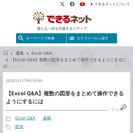
できるネットについて
X（旧
Facebook
YouTube
Twitter）
新たな一歩を応援するメディア
キーワードで検索
カテゴリーから探す
連載
Excel Q&A
で
【Excel Q&A】複数の図形をまとめて操作できるようにするに
き
は
る
ネ
2025.12.11 THU 05:50
ッ
ト
【Excel Q&A】複数の図形をまとめて操作できる
ようにするには
Excel Q&A
連載
記
図形
事
記