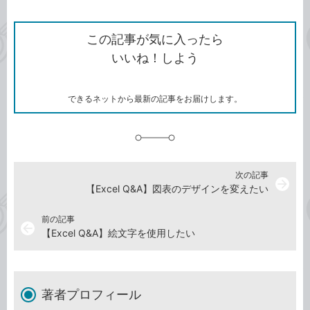
ン
Twitter）
で
て
ク
で
シ
な
を
シ
ェ
ブ
この記事が気に入ったら
コ
ェ
ア
ッ
いいね！しよう
ピ
ア
ク
ー
マ
ー
ク
できるネットから最新の記事をお届けします。
に
追
加
次の記事
arrow_forward
【Excel Q&A】図表のデザインを変えたい
前の記事
arrow_back
【Excel Q&A】絵文字を使用したい
著者プロフィール