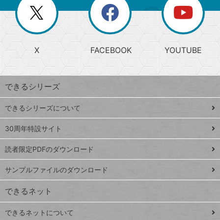
閉
を
ー
じ
閉
か
る
じ
る
search
ら
急
X
FACEBOOK
YOUTUBE
探
上
検
昇
索
す
ワ
できるシリーズ
ー
ド
できるシリーズについて
Google
ト
スプレ
ッ
30周年特設サイト
ッドシ
プ
読者限定PDFのダウンロード
ート
ペ
iPhone
ー
サンプルファイルのダウンロード
VLOOKUP
ジ
できるネット
連載
できるネットについて
Excel Q&A