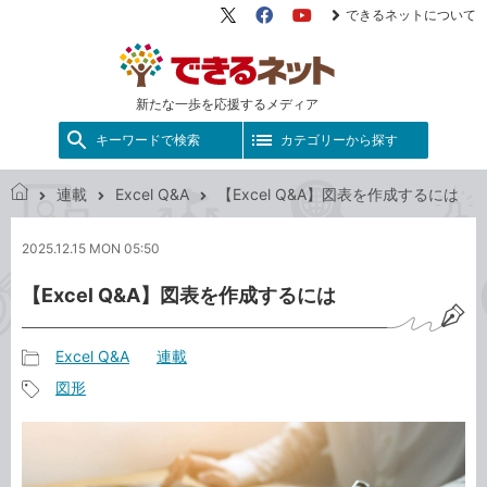
できるネットについて
X（旧
Facebook
YouTube
Twitter）
新たな一歩を応援するメディア
キーワードで検索
カテゴリーから探す
連載
Excel Q&A
【Excel Q&A】図表を作成するには
で
き
2025.12.15 MON 05:50
る
ネ
【Excel Q&A】図表を作成するには
ッ
ト
Excel Q&A
連載
記
図形
事
記
カ
事
テ
タ
ゴ
グ