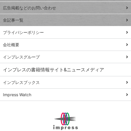
close
閉じ
トイアンナ流仕
広告掲載などのお問い合わせ
る
事術
全記事一覧
PowerAutomate
ではじめる業務
プライバシーポリシー
の完全自動化
会社概要
AI議事録作成術
Windows 11
インプレスグループ
Q&A
インプレスの書籍情報サイト&ニュースメディア
Teams踏み込み
活用術
インプレスブックス
Excel講師の仕事
Impress Watch
術
エクセル時短
パワポ時短
Windows Tips