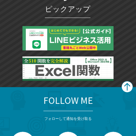
ピックアップ
FOLLOW ME
search
format_list_bulleted
検
カ
検
カ
索
テ
メ
ゴ
索
テ
ニ
リ
フォローして通知を受け取る
ゴ
ュ
ー
ー
一
リ
を
覧