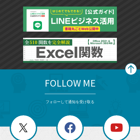
FOLLOW ME
search
format_list_bulleted
検
カ
検
カ
索
テ
メ
ゴ
索
テ
ニ
リ
フォローして通知を受け取る
ゴ
ュ
ー
ー
一
リ
を
覧
閉
を
ー
じ
閉
か
る
じ