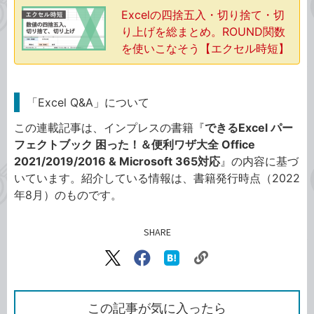
Excelの四捨五入・切り捨て・切
り上げを総まとめ。ROUND関数
を使いこなそう【エクセル時短】
「Excel Q&A」について
この連載記事は、インプレスの書籍『
できるExcel パー
フェクトブック 困った！＆便利ワザ大全 Office
2021/2019/2016 & Microsoft 365対応
』の内容に基づ
いています。紹介している情報は、書籍発行時点（2022
年8月）のものです。
SHARE
記事をシェアする
リ
X（旧
Facebook
は
ン
Twitter）
で
て
ク
で
シ
な
を
シ
ェ
ブ
この記事が気に入ったら