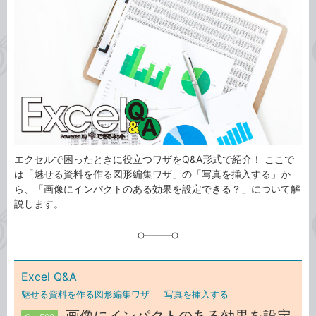
事
テ
タ
ゴ
グ
リ
エクセルで困ったときに役立つワザをQ&A形式で紹介！ ここで
は「魅せる資料を作る図形編集ワザ」の「写真を挿入する」か
ら、「画像にインパクトのある効果を設定できる？」について解
説します。
Excel Q&A
魅せる資料を作る図形編集ワザ ｜
写真を挿入する