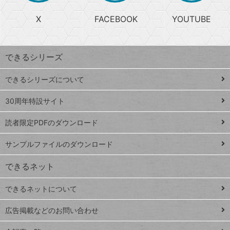
る
search
ら
急
X
FACEBOOK
YOUTUBE
探
上
検
昇
索
す
ワ
できるシリーズ
ー
ド
できるシリーズについて
Google
ト
スプレ
ッ
30周年特設サイト
ッドシ
プ
読者限定PDFのダウンロード
ート
ペ
iPhone
ー
サンプルファイルのダウンロード
VLOOKUP
ジ
できるネット
連載
できるネットについて
Excel Q&A
close
閉じ
トイアンナ流仕
広告掲載などのお問い合わせ
る
事術