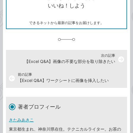
コ
ェ
ア
ッ
いいね！しよう
ピ
ア
ク
ー
マ
ー
ク
できるネットから最新の記事をお届けします。
に
追
加
次の記事
arrow_forward
【Excel Q&A】画像の不要な部分を取り除きたい
前の記事
arrow_back
【Excel Q&A】ワークシートに画像を挿入したい
著者プロフィール
きたみあきこ
東京都生まれ、神奈川県在住。テクニカルライター。お茶の