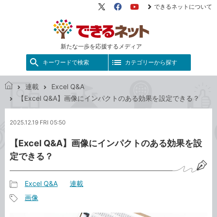
できるネットについて
X（旧
Facebook
YouTube
Twitter）
新たな一歩を応援するメディア
キーワードで検索
カテゴリーから探す
連載
Excel Q&A
で
【Excel Q&A】画像にインパクトのある効果を設定できる？
き
る
2025.12.19 FRI 05:50
ネ
ッ
【Excel Q&A】画像にインパクトのある効果を設
ト
定できる？
Excel Q&A
連載
記
画像
事
記
カ