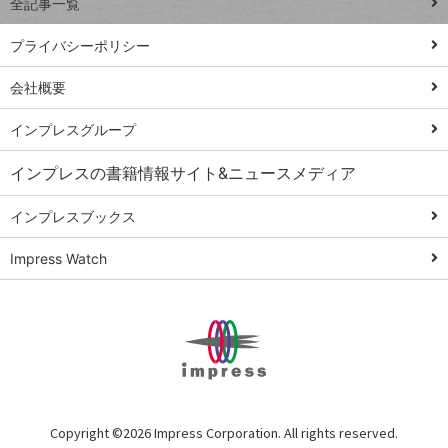
全記事一覧
PowerAutomate
ではじめる業務
プライバシーポリシー
の完全自動化
会社概要
AI議事録作成術
Windows 11
インプレスグループ
Q&A
インプレスの書籍情報サイト&ニュースメディア
Teams踏み込み
活用術
インプレスブックス
Excel講師の仕事
Impress Watch
術
エクセル時短
パワポ時短
Windows Tips
神保町ペロリ旅
俺のメルカリ
Copyright ©
2026 Impress Corporation. All rights reserved.