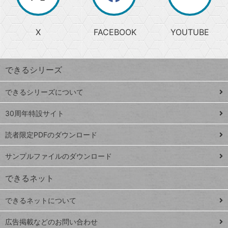
か
る
じ
る
search
ら
急
X
FACEBOOK
YOUTUBE
探
上
検
昇
索
す
ワ
できるシリーズ
ー
ド
できるシリーズについて
Google
ト
スプレ
ッ
30周年特設サイト
ッドシ
プ
読者限定PDFのダウンロード
ート
ペ
iPhone
ー
サンプルファイルのダウンロード
VLOOKUP
ジ
できるネット
連載
できるネットについて
Excel Q&A
close
閉じ
トイアンナ流仕
広告掲載などのお問い合わせ
る