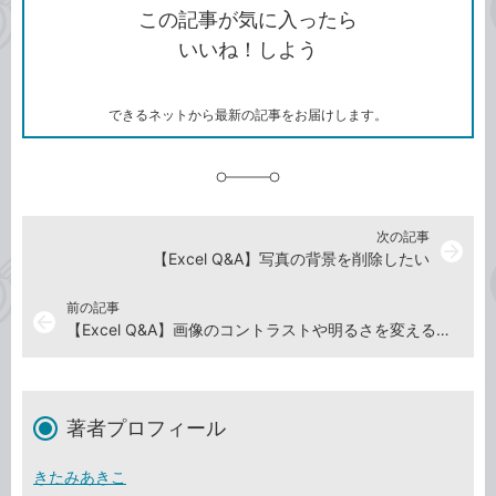
を
シ
ェ
ブ
この記事が気に入ったら
コ
ェ
ア
ッ
いいね！しよう
ピ
ア
ク
ー
マ
ー
ク
できるネットから最新の記事をお届けします。
に
追
加
次の記事
arrow_forward
【Excel Q&A】写真の背景を削除したい
前の記事
arrow_back
【Excel Q&A】画像のコントラストや明るさを変えるには
著者プロフィール
きたみあきこ