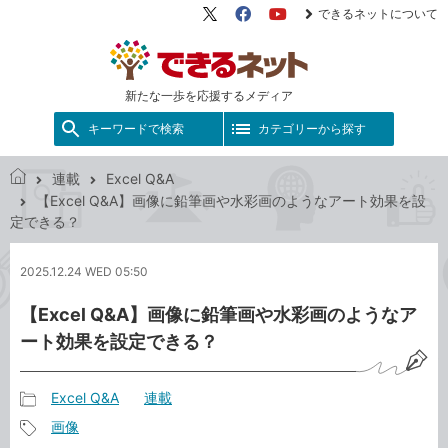
できるネットについて
X（旧
Facebook
YouTube
Twitter）
新たな一歩を応援するメディア
キーワードで検索
カテゴリーから探す
連載
Excel Q&A
で
【Excel Q&A】画像に鉛筆画や水彩画のようなアート効果を設
き
定できる？
る
ネ
2025.12.24 WED 05:50
ッ
ト
【Excel Q&A】画像に鉛筆画や水彩画のようなア
ート効果を設定できる？
Excel Q&A
連載
記
画像
事
記