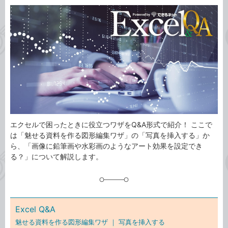
カ
事
テ
タ
ゴ
グ
リ
エクセルで困ったときに役立つワザをQ&A形式で紹介！ ここで
は「魅せる資料を作る図形編集ワザ」の「写真を挿入する」か
ら、「画像に鉛筆画や水彩画のようなアート効果を設定でき
る？」について解説します。
Excel Q&A
魅せる資料を作る図形編集ワザ ｜
写真を挿入する