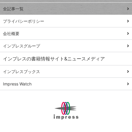
事術
全記事一覧
PowerAutomate
ではじめる業務
プライバシーポリシー
の完全自動化
会社概要
AI議事録作成術
Windows 11
インプレスグループ
Q&A
インプレスの書籍情報サイト&ニュースメディア
Teams踏み込み
活用術
インプレスブックス
Excel講師の仕事
Impress Watch
術
エクセル時短
パワポ時短
Windows Tips
神保町ペロリ旅