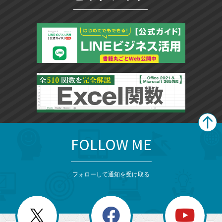
FOLLOW ME
search
format_list_bulleted
検
カ
検
カ
索
テ
メ
ゴ
索
テ
ニ
リ
フォローして通知を受け取る
ゴ
ュ
ー
ー
一
リ
を
覧
閉
を
ー
じ
閉