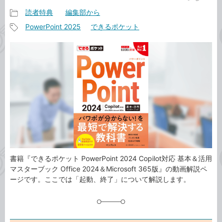
読者特典
編集部から
記
PowerPoint 2025
できるポケット
事
記
カ
事
テ
タ
ゴ
グ
リ
書籍『できるポケット PowerPoint 2024 Copilot対応 基本＆活用
マスターブック Office 2024＆Microsoft 365版』の動画解説ペ
ージです。ここでは「起動、終了」について解説します。