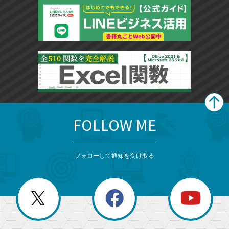
FOLLOW ME
search
format_list_bulleted
検
カ
検
カ
索
テ
メ
ゴ
索
テ
ニ
リ
フォローして通知を受け取る
ゴ
ュ
ー
ー
一
リ
を
覧
閉
を
ー
じ
閉
か
る
じ
る
search
ら