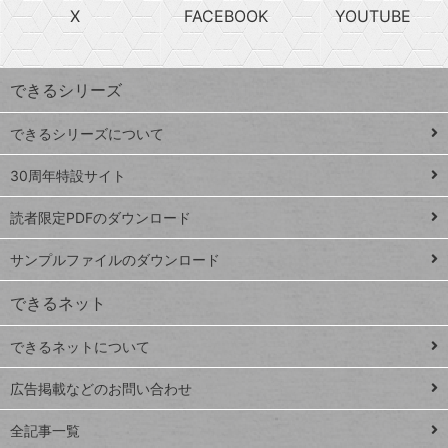
急
X
FACEBOOK
YOUTUBE
探
上
検
昇
索
す
ワ
できるシリーズ
ー
ド
できるシリーズについて
Google
ト
スプレ
ッ
30周年特設サイト
ッドシ
プ
読者限定PDFのダウンロード
ート
ペ
iPhone
ー
サンプルファイルのダウンロード
VLOOKUP
ジ
できるネット
連載
できるネットについて
Excel Q&A
close
閉じ
トイアンナ流仕
広告掲載などのお問い合わせ
る
事術
全記事一覧
PowerAutomate