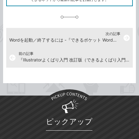
に
追
加
次の記事
arrow_forward
Wordを起動／終了するには -『できるポケット Word＆Excel 2024 Copilot対応 基本＆活用マスターブック Office 2024＆Microsoft 365版』動画解説
前の記事
arrow_back
『Illustratorよくばり入門 改訂版（できるよくばり入門）』動画解説まとめ
ピックアップ