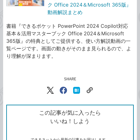
ク Office 2024＆Microsoft 365版』
動画解説まとめ
書籍『できるポケット PowerPoint 2024 Copilot対応
基本＆活用マスターブック Office 2024＆Microsoft
365版』の特典としてご提供する、使い方解説動画の一
覧ページです。画面の動きがそのまま見られるので、よ
り理解が深まります。
SHARE
記事をシェアする
リ
X（旧
Facebook
は
ン
Twitter）
で
て
ク
で
シ
な
を
シ
ェ
ブ
この記事が気に入ったら
コ
ェ
ア
ッ
いいね！しよう
ピ
ア
ク
ー
マ
ー
ク
できるネットから最新の記事をお届けします。