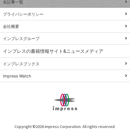
全記事一覧
PowerAutomate
ではじめる業務
プライバシーポリシー
の完全自動化
会社概要
AI議事録作成術
Windows 11
インプレスグループ
Q&A
インプレスの書籍情報サイト&ニュースメディア
Teams踏み込み
活用術
インプレスブックス
Excel講師の仕事
Impress Watch
術
エクセル時短
パワポ時短
Windows Tips
神保町ペロリ旅
俺のメルカリ
Copyright ©
2026 Impress Corporation. All rights reserved.