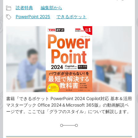
読者特典
編集部から
記
PowerPoint 2025
できるポケット
事
記
カ
事
テ
タ
ゴ
グ
リ
書籍『できるポケット PowerPoint 2024 Copilot対応 基本＆活用
マスターブック Office 2024＆Microsoft 365版』の動画解説ペ
ージです。ここでは「グラフのスタイル」について解説します。