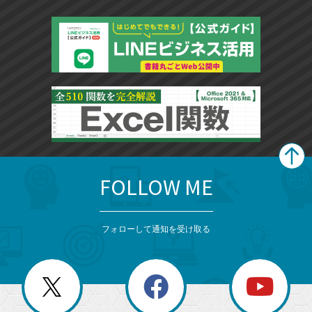
FOLLOW ME
search
format_list_bulleted
検
カ
検
カ
索
テ
メ
ゴ
索
テ
ニ
リ
フォローして通知を受け取る
ゴ
ュ
ー
ー
一
リ
を
覧
閉
を
ー
じ
閉
か
る
じ