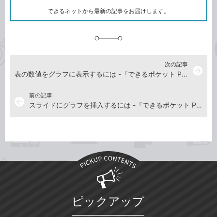
ク
できるネットから最新の記事をお届けします。
に
追
加
次の記事
arrow_forward
表の数値をグラフに表示するには -『できるポケット PowerPoint 2024 Copilot対応 基本＆活用マスターブック Office 2024＆Microsoft 365版』動画解説
前の記事
arrow_back
スライドにグラフを挿入するには -『できるポケット PowerPoint 2024 Copilot対応 基本＆活用マスターブック Office 2024＆Microsoft 365版』動画解説
ピックアップ