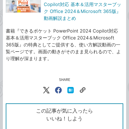
Copilot対応 基本＆活用マスターブッ
ク Office 2024＆Microsoft 365版』
動画解説まとめ
書籍『できるポケット PowerPoint 2024 Copilot対応
基本＆活用マスターブック Office 2024＆Microsoft
365版』の特典としてご提供する、使い方解説動画の一
覧ページです。画面の動きがそのまま見られるので、よ
り理解が深まります。
SHARE
記事をシェアする
リ
X（旧
Facebook
は
ン
Twitter）
で
て
ク
で
シ
な
を
シ
ェ
ブ
この記事が気に入ったら
コ
ェ
ア
ッ
いいね！しよう
ピ
ア
ク
ー
マ
ー