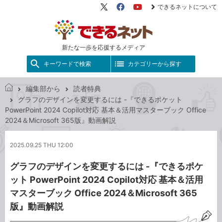
できるネットについて
X（旧
Facebook
YouTube
Twitter）
新たな一歩を応援するメディア
キーワードで検索
カテゴリーから探す
編集部から
読者特典
で
グラフのデザインを変更するには -『できるポケット
き
PowerPoint 2024 Copilot対応 基本＆活用マスターブック Office
る
2024＆Microsoft 365版』動画解説
ネ
ッ
2025.09.25 THU 12:00
ト
グラフのデザインを変更するには -『できるポケ
ット PowerPoint 2024 Copilot対応 基本＆活用
マスターブック Office 2024＆Microsoft 365
版』動画解説