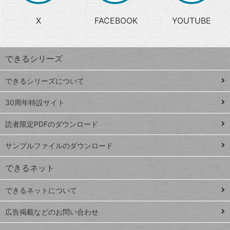
る
search
ら
急
X
FACEBOOK
YOUTUBE
探
上
検
昇
索
す
ワ
できるシリーズ
ー
ド
できるシリーズについて
Google
ト
スプレ
ッ
30周年特設サイト
ッドシ
プ
読者限定PDFのダウンロード
ート
ペ
iPhone
ー
サンプルファイルのダウンロード
VLOOKUP
ジ
できるネット
連載
できるネットについて
Excel Q&A
close
閉じ
トイアンナ流仕
広告掲載などのお問い合わせ
る
事術