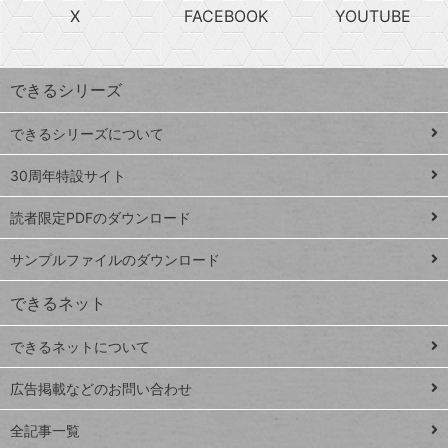
急
X
FACEBOOK
YOUTUBE
探
上
検
昇
索
す
ワ
できるシリーズ
ー
ド
できるシリーズについて
Google
ト
スプレ
ッ
30周年特設サイト
ッドシ
プ
読者限定PDFのダウンロード
ート
ペ
iPhone
ー
サンプルファイルのダウンロード
VLOOKUP
ジ
できるネット
連載
できるネットについて
Excel Q&A
close
閉じ
トイアンナ流仕
広告掲載などのお問い合わせ
る
事術
全記事一覧
PowerAutomate