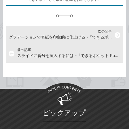
に
追
加
次の記事
arrow_forward
グラデーションで表紙を印象的に仕上げる -『できるポケット PowerPoint 2024 Copilot対応 基本＆活用マスターブック Office 2024＆Microsoft 365版』動画解説
前の記事
arrow_back
スライドに番号を挿入するには -『できるポケット PowerPoint 2024 Copilot対応 基本＆活用マスターブック Office 2024＆Microsoft 365版』動画解説
ピックアップ