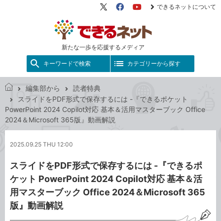
できるネットについて
X（旧
Facebook
YouTube
Twitter）
新たな一歩を応援するメディア
キーワードで検索
カテゴリーから探す
編集部から
読者特典
で
スライドをPDF形式で保存するには -『できるポケット
き
PowerPoint 2024 Copilot対応 基本＆活用マスターブック Office
る
2024＆Microsoft 365版』動画解説
ネ
ッ
2025.09.25 THU 12:00
ト
スライドをPDF形式で保存するには -『できるポ
ケット PowerPoint 2024 Copilot対応 基本＆活
用マスターブック Office 2024＆Microsoft 365
版』動画解説