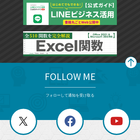
FOLLOW ME
search
format_list_bulleted
検
カ
検
カ
索
テ
メ
ゴ
索
テ
ニ
リ
フォローして通知を受け取る
ゴ
ュ
ー
ー
一
リ
を
覧
閉
を
ー
じ
閉
か
る
じ
る
search
ら