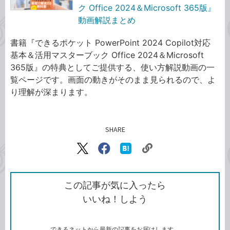
ク Office 2024＆Microsoft 365版』
動画解説まとめ
書籍『できるポケット PowerPoint 2024 Copilot対応
基本＆活用マスターブック Office 2024＆Microsoft
365版』の特典としてご提供する、使い方解説動画の一
覧ページです。画面の動きがそのまま見られるので、よ
り理解が深まります。
SHARE
記事をシェアする
リ
X（旧
Facebook
は
ン
Twitter）
で
て
ク
で
シ
な
を
シ
ェ
ブ
この記事が気に入ったら
コ
ェ
ア
ッ
いいね！しよう
ピ
ア
ク
ー
マ
ー
ク
できるネットから最新の記事をお届けします。