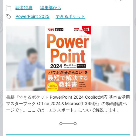
読者特典
編集部から
記
PowerPoint 2025
できるポケット
事
記
カ
事
テ
タ
ゴ
グ
リ
書籍『できるポケット PowerPoint 2024 Copilot対応 基本＆活用
マスターブック Office 2024＆Microsoft 365版』の動画解説ペ
ージです。ここでは「エクスポート」について解説します。