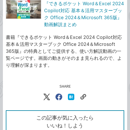
『できるポケット Word＆Excel 2024
Copilot対応 基本＆活用マスターブッ
ク Office 2024＆Microsoft 365版』
動画解説まとめ
書籍『できるポケット Word＆Excel 2024 Copilot対応
基本＆活用マスターブック Office 2024＆Microsoft
365版』の特典としてご提供する、使い方解説動画の一
覧ページです。画面の動きがそのまま見られるので、よ
り理解が深まります。
SHARE
記事をシェアする
リ
X（旧
Facebook
は
ン
Twitter）
で
て
ク
で
シ
な
を
シ
ェ
ブ
この記事が気に入ったら
コ
ェ
ア
ッ
いいね！しよう
ピ
ア
ク