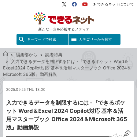
できるネットについて
X（旧
Facebook
YouTube
Twitter）
新たな一歩を応援するメディア
キーワードで検索
カテゴリーから探す
編集部から
読者特典
で
入力できるデータを制限するには -『できるポケット Word＆
き
Excel 2024 Copilot対応 基本＆活用マスターブック Office 2024＆
る
Microsoft 365版』動画解説
ネ
ッ
2025.09.25 THU 13:00
ト
入力できるデータを制限するには -『できるポケ
ット Word＆Excel 2024 Copilot対応 基本＆活
用マスターブック Office 2024＆Microsoft 365
版』動画解説