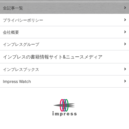
事術
全記事一覧
PowerAutomate
ではじめる業務
プライバシーポリシー
の完全自動化
会社概要
AI議事録作成術
Windows 11
インプレスグループ
Q&A
インプレスの書籍情報サイト&ニュースメディア
Teams踏み込み
活用術
インプレスブックス
Excel講師の仕事
Impress Watch
術
エクセル時短
パワポ時短
Windows Tips
神保町ペロリ旅