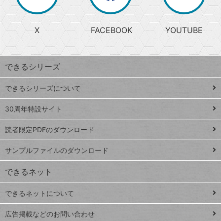
か
る
じ
る
search
ら
急
X
FACEBOOK
YOUTUBE
探
上
検
昇
索
す
ワ
できるシリーズ
ー
ド
できるシリーズについて
Google
ト
スプレ
ッ
30周年特設サイト
ッドシ
プ
読者限定PDFのダウンロード
ート
ペ
iPhone
ー
サンプルファイルのダウンロード
VLOOKUP
ジ
できるネット
連載
できるネットについて
Excel Q&A
close
閉じ
トイアンナ流仕
広告掲載などのお問い合わせ
る