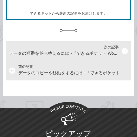
ー
マ
ー
ク
できるネットから最新の記事をお届けします。
に
追
加
次の記事
arrow_forward
データの順番を並べ替えるには -『できるポケット Word＆Excel 2024 Copilot対応 基本＆活用マスターブック Office 2024＆Microsoft 365版』動画解説
前の記事
arrow_back
データのコピーや移動をするには -『できるポケット Word＆Excel 2024 Copilot対応 基本＆活用マスターブック Office 2024＆Microsoft 365版』動画解説
ピックアップ