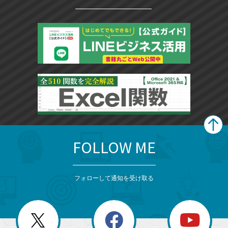
FOLLOW ME
search
format_list_bulleted
検
カ
検
カ
索
テ
メ
ゴ
索
テ
ニ
リ
フォローして通知を受け取る
ゴ
ュ
ー
ー
一
リ
を
覧
閉
を
ー
じ
閉