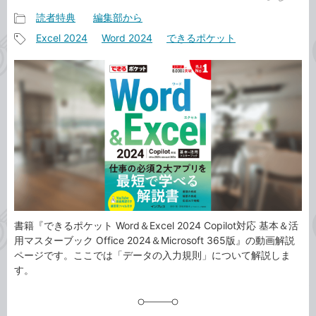
読者特典
編集部から
記
Excel 2024
Word 2024
できるポケット
事
記
カ
事
テ
タ
ゴ
グ
リ
書籍『できるポケット Word＆Excel 2024 Copilot対応 基本＆活
用マスターブック Office 2024＆Microsoft 365版』の動画解説
ページです。ここでは「データの入力規則」について解説しま
す。