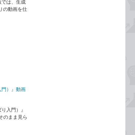
版では、生成
りの動画を仕
り入門）』動画
くばり入門）』
そのまま見ら