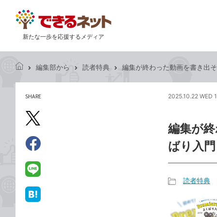
新たな一歩を応援するメディア
編集部から
読者特典
編集が終わった動画を書き出そう 
で
き
る
SHARE
2025.10.22 WED 
記
ネ
事
ッ
を
X（旧
ト
編集が終わ
シ
Twitter）
ェ
ばり入門
で
ア
Facebook
す
シ
で
る
ェ
シ
LINE
読者特典
ア
ェ
で
記
ア
送
は
事
る
て
カ