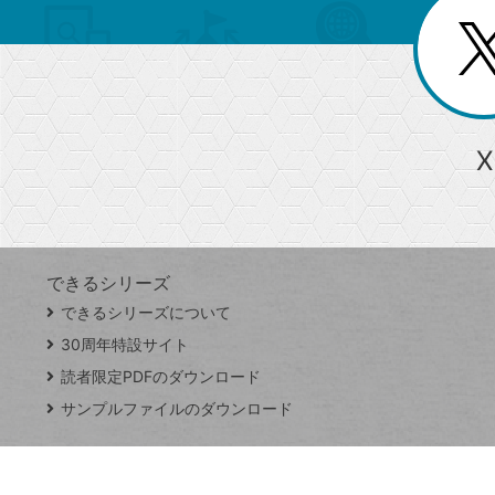
リ
閉
を
じ
閉
ー
る
じ
る
か
ら
急上昇ワード
X
探
Googleスプレッドシート
iPhone
VLOOKUP
す
できるシリーズ
close
できるシリーズについて
閉
ト
じ
ッ
30周年特設サイト
る
プ
読者限定PDFのダウンロード
ペ
サンプルファイルのダウンロード
ー
ジ