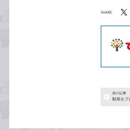
SHARE
記事をシ
T
前の記事
arrow_back