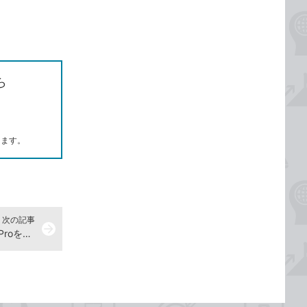
ら
します。
次の記事
arrow_forward
プロジェクトを保存し、Premiere Proを終了しよう -『Premiere Pro よくばり入門 改訂3版（できるよくばり入門）』動画解説