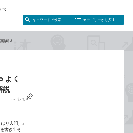
いて
キーワードで検索
カテゴリーから探す
動画解説
o よく
解説
よくばり入門）』
画を書き出そ