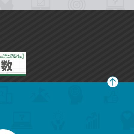
ペ
ー
ジ
上
部
へ