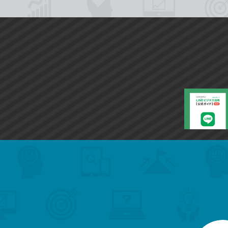
search
format_list_bulleted
検
カ
検
カ
索
テ
メ
ゴ
索
テ
ニ
リ
ュ
ー
ゴ
ー
一
を
覧