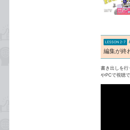
な
テ
ブ
ゴ
ッ
リ
ク
マ
ー
LESSON 2-7
ク
編集が終
に
追
加
書き出しを行う
やPCで視聴