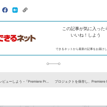
リ
X（旧
Facebook
は
ェアする
ン
witter）
で
て
ク
で
シ
な
を
シ
ェ
ブ
この記事が気に入った
コ
ェ
ア
ッ
ピ
ア
ク
いいね！しよう
ー
マ
ー
ク
できるネットから最新の記事をお届け
に
追
加
動画をプレビューしよう -『Premiere Pro よくばり入門 改訂3版（できるよくばり入門）』動画解説