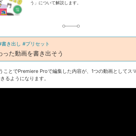
う」について解説します。
グ
#書き出し #プリセット
わった動画を書き出そう
ことでPremiere Proで編集した内容が、1つの動画として
できるようになります。