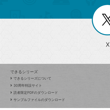
ゴ
ー
一
を
覧
リ
閉
を
じ
閉
ー
る
じ
る
か
ら
急上昇ワード
X
探
Googleスプレッドシート
iPhone
VLOOKUP
す
できるシリーズ
close
できるシリーズについて
閉
ト
じ
ッ
30周年特設サイト
る
プ
読者限定PDFのダウンロード
ペ
サンプルファイルのダウンロード
ー
ジ