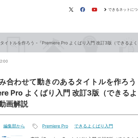
できるネットにつ
X（旧
Facebook
YouTube
Twitter）
トルを作ろう -『Premiere Pro よくばり入門 改訂3版（できる
12:00
み合わせて動きのあるタイトルを作ろう 
iere Pro よくばり入門 改訂3版（できる
動画解説
編集部から
Premiere Pro
できるよくばり入門
記