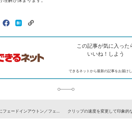
リ
X（旧
Facebook
は
ェアする
ン
witter）
で
て
ク
で
シ
な
を
シ
ェ
ブ
この記事が気に入った
コ
ェ
ア
ッ
ピ
ア
ク
いいね！しよう
ー
マ
ー
ク
できるネットから最新の記事をお届け
に
追
加
タイトルにフェードインアウトン／フェードアウトの効果をつけよう -『Premiere Pro よくばり入門 改訂3版（できるよくばり入門）』動画解説