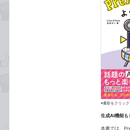
※書影をクリック
生成AI機能も
本書では、Pr