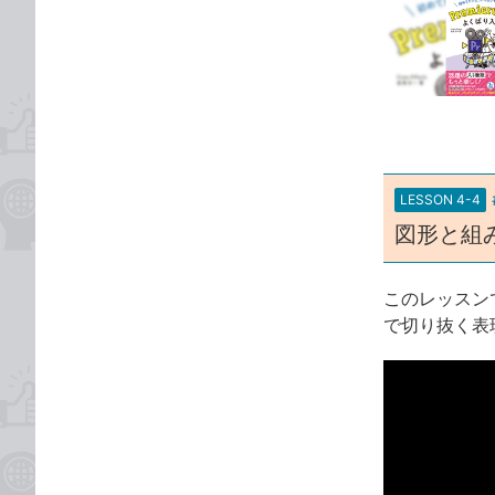
事
な
カ
ブ
テ
ッ
ゴ
ク
リ
マ
ー
ク
に
LESSON 4-4
追
図形と組
加
このレッスン
で切り抜く表