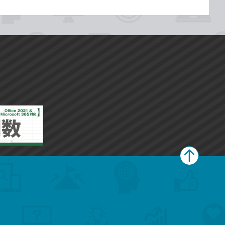
ペ
ー
ジ
上
部
へ