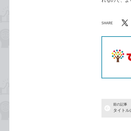
SHARE
記事をシ
T
前の記事
arrow_back