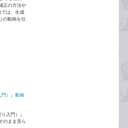
補正の方法や
版では、生成
りの動画を仕
り入門）』動画
くばり入門）』
そのまま見ら