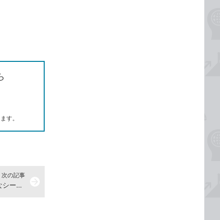
ら
します。
次の記事
arrow_forward
クリップの速度を変更して印象的なシーンを作ろう -『Premiere Pro よくばり入門 改訂3版（できるよくばり入門）』動画解説