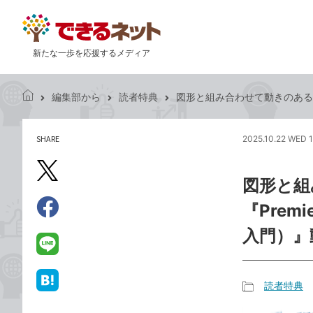
新たな一歩を応援するメディア
編集部から
読者特典
図形と組み合わせて動きのあるタイ
で
き
る
SHARE
2025.10.22 WED 
記
ネ
事
ッ
を
X（旧
ト
図形と組
シ
Twitter）
ェ
『Prem
で
ア
Facebook
す
シ
で
入門）』
る
ェ
シ
LINE
ア
ェ
で
ア
送
読者特典
は
記
る
て