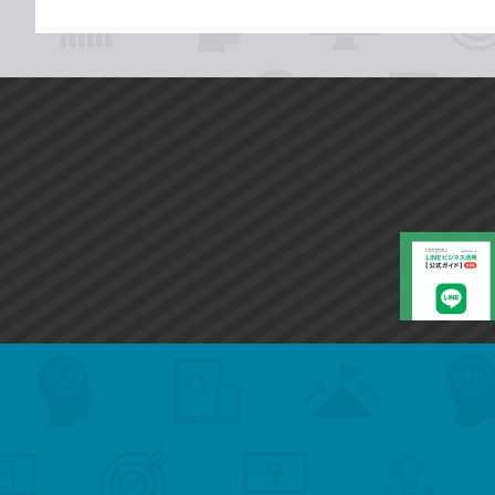
search
format_list_bulleted
検
カ
検
カ
索
テ
メ
ゴ
索
テ
ニ
リ
ュ
ー