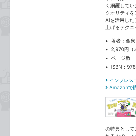
く網羅してい
クオリティを
AIを活用し
上げるテクニ
著者：金泉
2,970円（
ページ数：
ISBN：978
インプレス
Amazon
の特典として
れるので、よ