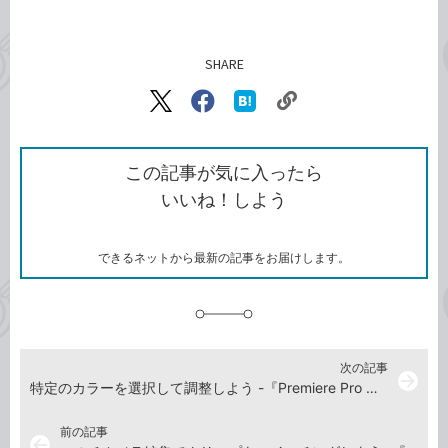
SHARE
記事をシェアする
リ
X（旧
Facebook
は
ン
Twitter）
で
て
ク
で
シ
な
を
シ
ェ
ブ
この記事が気に入ったら
コ
ェ
ア
ッ
いいね！しよう
ピ
ア
ク
ー
マ
ー
ク
できるネットから最新の記事をお届けします。
に
追
加
次の記事
arrow_forward
特定のカラーを選択して調整しよう -『Premiere Pro よくばり入門 改訂3版（できるよくばり入門）』動画解説
前の記事
arrow_back