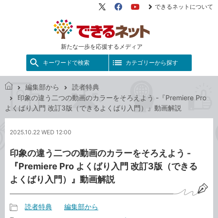
できるネットについて
X（旧
Facebook
YouTube
Twitter）
新たな一歩を応援するメディア
キーワードで検索
カテゴリーから探す
編集部から
読者特典
で
印象の違う二つの動画のカラーをそろえよう -『Premiere Pro
き
よくばり入門 改訂3版（できるよくばり入門）』動画解説
る
ネ
2025.10.22 WED 12:00
ッ
ト
印象の違う二つの動画のカラーをそろえよう -
『Premiere Pro よくばり入門 改訂3版（できる
よくばり入門）』動画解説
読者特典
編集部から
記