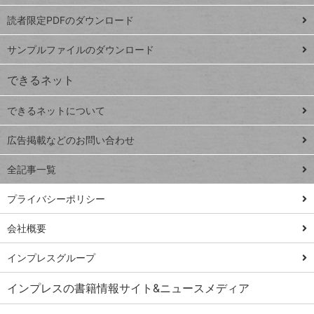
ッドシ
プ
読者限定PDFのダウンロード
ート
ペ
iPhone
ー
サンプルファイルのダウンロード
VLOOKUP
ジ
できるネット
連載
できるネットについて
Excel Q&A
close
閉じ
トイアンナ流仕
広告掲載などのお問い合わせ
る
事術
全記事一覧
PowerAutomate
ではじめる業務
プライバシーポリシー
の完全自動化
会社概要
AI議事録作成術
Windows 11
インプレスグループ
Q&A
インプレスの書籍情報サイト&ニュースメディア
Teams踏み込み