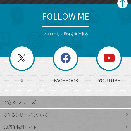
FOLLOW ME
search
format_list_bulleted
検
カ
検
カ
索
テ
メ
ゴ
索
テ
ニ
リ
フォローして通知を受け取る
ゴ
ュ
ー
ー
一
リ
を
覧
閉
を
ー
じ
閉
か
る
じ
る
search
ら
急
X
FACEBOOK
YOUTUBE
探
上
検
昇
索
す
ワ
できるシリーズ
ー
ド
できるシリーズについて
Google
ト
スプレ
ッ
30周年特設サイト