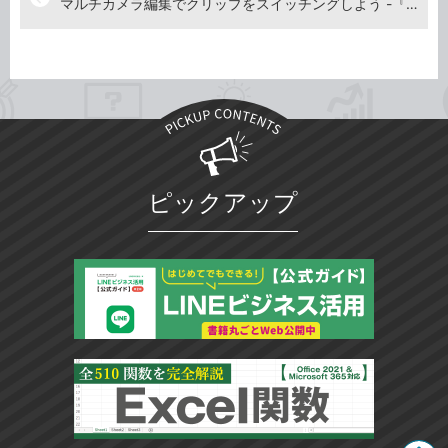
マルチカメラ編集でクリップをスイッチングしよう -『Premiere Pro よくばり入門 改訂3版（できるよくばり入門）』動画解説
ピックアップ