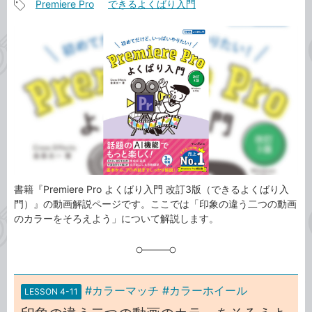
Premiere Pro
できるよくばり入門
事
記
カ
事
テ
タ
ゴ
グ
リ
書籍『Premiere Pro よくばり入門 改訂3版（できるよくばり入
門）』の動画解説ページです。ここでは「印象の違う二つの動画
のカラーをそろえよう」について解説します。
#カラーマッチ #カラーホイール
LESSON 4-11