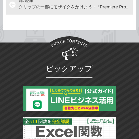
前の記事
arrow_back
クリップの一部にモザイクをかけよう -『Premiere Pro よくばり入門 改訂3版（できるよくばり入門）』動画解説
ピックアップ