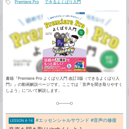
Premiere Pro
できるよくばり入門
事
記
カ
事
テ
タ
ゴ
グ
リ
書籍『Premiere Pro よくばり入門 改訂3版（できるよくばり入
門）』の動画解説ページです。ここでは「音声を聞き取りやすく
しよう」について解説します。
#エッセンシャルサウンド #音声の修復
LESSON 4-14