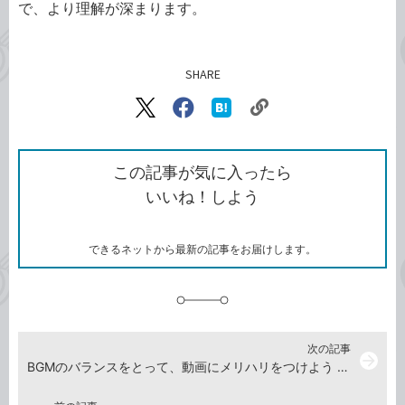
で、より理解が深まります。
SHARE
記事をシェアする
リ
X（旧
Facebook
は
ン
Twitter）
で
て
ク
で
シ
な
を
シ
ェ
ブ
この記事が気に入ったら
コ
ェ
ア
ッ
いいね！しよう
ピ
ア
ク
ー
マ
ー
ク
できるネットから最新の記事をお届けします。
に
追
加
次の記事
arrow_forward
BGMのバランスをとって、動画にメリハリをつけよう -『Premiere Pro よくばり入門 改訂3版（できるよくばり入門）』動画解説