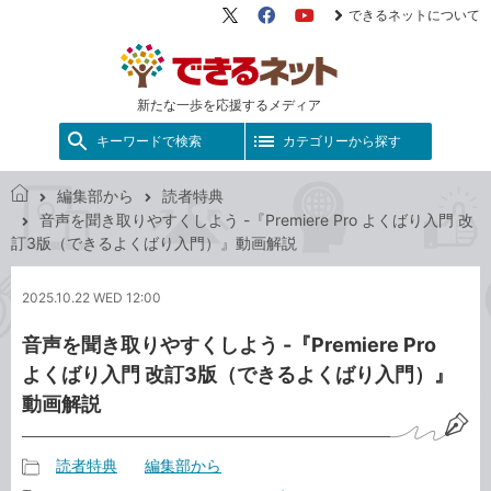
できるネットについて
X（旧
Facebook
YouTube
Twitter）
新たな一歩を応援するメディア
キーワードで検索
カテゴリーから探す
編集部から
読者特典
で
音声を聞き取りやすくしよう -『Premiere Pro よくばり入門 改
き
訂3版（できるよくばり入門）』動画解説
る
ネ
2025.10.22 WED 12:00
ッ
ト
音声を聞き取りやすくしよう -『Premiere Pro
よくばり入門 改訂3版（できるよくばり入門）』
動画解説
読者特典
編集部から
記