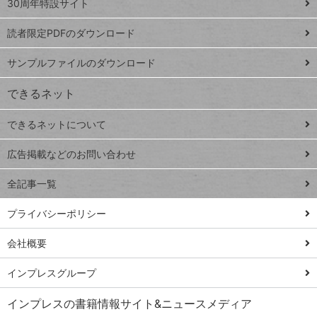
スプレ
ッ
30周年特設サイト
ッドシ
プ
読者限定PDFのダウンロード
ート
ペ
iPhone
ー
サンプルファイルのダウンロード
VLOOKUP
ジ
できるネット
連載
できるネットについて
Excel Q&A
close
閉じ
トイアンナ流仕
広告掲載などのお問い合わせ
る
事術
全記事一覧
PowerAutomate
ではじめる業務
プライバシーポリシー
の完全自動化
会社概要
AI議事録作成術
Windows 11
インプレスグループ
Q&A
インプレスの書籍情報サイト&ニュースメディア
Teams踏み込み