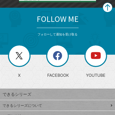
FOLLOW ME
search
format_list_bulleted
検
カ
検
カ
索
テ
メ
ゴ
索
テ
ニ
リ
フォローして通知を受け取る
ゴ
ュ
ー
ー
一
リ
を
覧
閉
を
ー
じ
閉
か
る
じ
る
search
ら
急
X
FACEBOOK
YOUTUBE
探
上
検
昇
索
す
ワ
できるシリーズ
ー
ド
できるシリーズについて
Google
ト