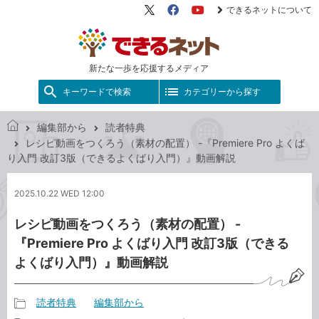
できるネットについて
X（旧
Facebook
YouTube
Twitter）
新たな一歩を応援するメディア
キーワードで検索
カテゴリーから探す
編集部から
読者特典
で
レシピ動画をつくろう（素材の配置） -『Premiere Pro よくば
き
り入門 改訂3版（できるよくばり入門）』動画解説
る
ネ
2025.10.22 WED 12:00
ッ
ト
レシピ動画をつくろう（素材の配置） -
『Premiere Pro よくばり入門 改訂3版（できる
よくばり入門）』動画解説
読者特典
編集部から
記