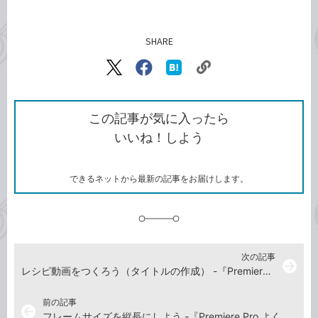
SHARE
記事をシェアする
リ
X（旧
Facebook
は
ン
Twitter）
で
て
ク
で
シ
な
を
シ
ェ
ブ
この記事が気に入ったら
コ
ェ
ア
ッ
いいね！しよう
ピ
ア
ク
ー
マ
ー
ク
できるネットから最新の記事をお届けします。
に
追
加
次の記事
arrow_forward
レシピ動画をつくろう（タイトルの作成） -『Premiere Pro よくばり入門 改訂3版（できるよくばり入門）』動画解説
前の記事
arrow_back
フレームサイズを縦長にしよう -『Premiere Pro よくばり入門 改訂3版（できるよくばり入門）』動画解説