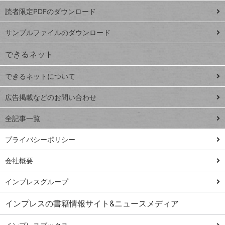
ッドシ
プ
読者限定PDFのダウンロード
ート
ペ
iPhone
ー
サンプルファイルのダウンロード
VLOOKUP
ジ
できるネット
連載
できるネットについて
Excel Q&A
close
閉じ
トイアンナ流仕
広告掲載などのお問い合わせ
る
事術
全記事一覧
PowerAutomate
ではじめる業務
プライバシーポリシー
の完全自動化
会社概要
AI議事録作成術
Windows 11
インプレスグループ
Q&A
インプレスの書籍情報サイト&ニュースメディア
Teams踏み込み
活用術