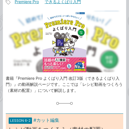
Premiere Pro
できるよくばり入門
事
記
カ
事
テ
タ
ゴ
グ
リ
書籍『Premiere Pro よくばり入門 改訂3版（できるよくばり入
門）』の動画解説ページです。ここでは「レシピ動画をつくろう
（素材の配置）」について解説します。
#カット編集
LESSON 6-2