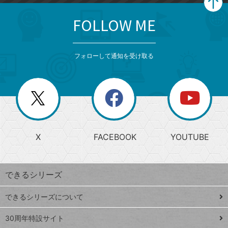
FOLLOW ME
search
format_list_bulleted
検
カ
検
カ
索
テ
メ
ゴ
索
テ
ニ
リ
フォローして通知を受け取る
ゴ
ュ
ー
ー
一
リ
を
覧
閉
を
ー
じ
閉
か
る
じ
る
search
ら
急
X
FACEBOOK
YOUTUBE
探
上
検
昇
索
す
ワ
できるシリーズ
ー
ド
できるシリーズについて
Google
ト
スプレ
ッ
30周年特設サイト